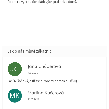
forem na výrobu čokoládových pralinek a dortů.
Jana Cháberová
JC
Hodnocení obchodu je 5 z 5 hvězdiček.
4.8.2026
Paní Mišoňová je úžasná. Moc mi pomohla. Děkuji.
Martina Kučerová
MK
Hodnocení obchodu je 5 z 5 hvězdiček.
21.7.2026