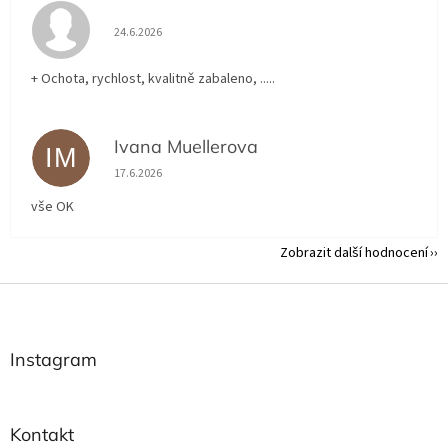
Hodnocení obchodu je 5 z 5 hvězdiček.
24.6.2026
+ Ochota, rychlost, kvalitně zabaleno, .....
Ivana Muellerova
IM
Hodnocení obchodu je 5 z 5 hvězdiček.
17.6.2026
vše OK
Zobrazit další hodnocení
Z
á
p
a
Instagram
t
í
Kontakt