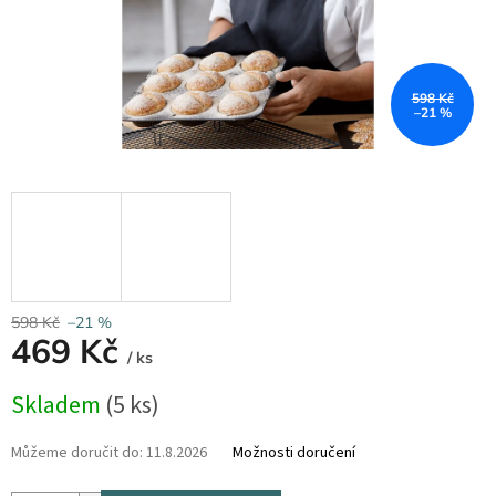
598 Kč
–21 %
598 Kč
–21 %
469 Kč
/ ks
Měrná
Skladem
(5 ks)
cena:
Můžeme doručit do:
11.8.2026
Možnosti doručení