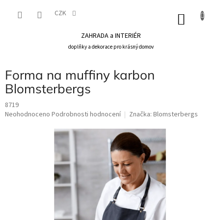
Přejít
na
CZK
NÁKU
obsah
KOŠÍK
ZAHRADA a INTERIÉR
doplňky a dekorace pro krásný domov
Forma na muffiny karbon
Blomsterbergs
8719
Průměrné
Neohodnoceno
Podrobnosti hodnocení
Značka:
Blomsterbergs
hodnocení
produktu
je
0,0
z
5
hvězdiček.