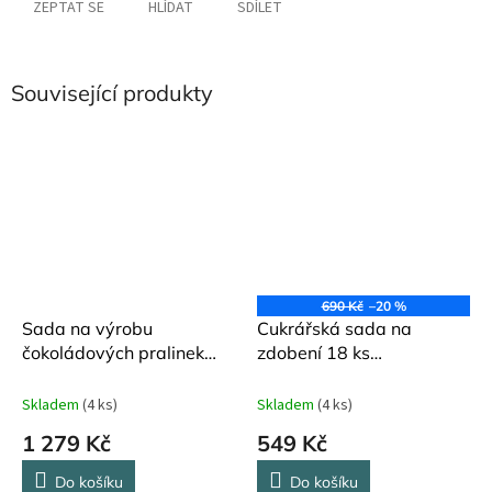
ZEPTAT SE
HLÍDAT
SDÍLET
Související produkty
690 Kč
–20 %
Sada na výrobu
Cukrářská sada na
čokoládových pralinek
zdobení 18 ks
Blomsterbergs
Blomsterbergs
Skladem
(4 ks)
Skladem
(4 ks)
1 279 Kč
549 Kč
Do košíku
Do košíku