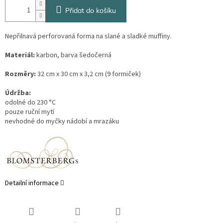
Přidat do košíku
Nepřilnavá perforovaná forma na slané a sladké muffiny.
Materiál:
karbon, barva šedočerná
Rozměry:
32 cm x 30 cm x 3,2 cm (9 formiček)
Údržba:
odolné do 230 °C
pouze ruční mytí
nevhodné do myčky nádobí a mrazáku
Detailní informace