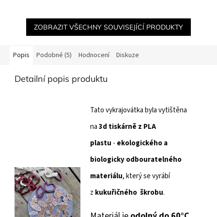
ZOBRAZIT VŠECHNY SOUVISEJÍCÍ PRODUKTY
Popis
Podobné (5)
Hodnocení
Diskuze
Detailní popis produktu
Tato vykrajovátka byla vytištěna
na
3d tiskárně z PLA
plastu
-
ekologického a
biologicky
odbouratelného
materiálu
, který se vyrábí
z
kukuřičného škrobu
.
Materiál je
odolný do 60°C
.