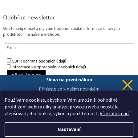
Odebírat newsletter
Vložte svůj e-mail a my vám budeme zasílat informace o nových
produktech na našem e-shopu.
E-mail
GDPR ochrana osobních údajů
Informace ke zpracování osobních údajů
PŘIHLÁSIT SE
Sleva na první nákup
Přihlaste se k našim novinkám
a 5% sleva
je Vaše.
Používáme cookies, abychom Vám umožnili pohodlné
prohlížení webu a díky analýze provozu webu neustále
zlepšovali jeho funkce, výkon a použitelnost
.
Více informací
Chci novinky a slevu
Vytvořil Shoptet
Vaše data jsou u nás v bezpečí.
Nastavení