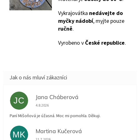
Vykrajovátka
nedávejte do
myčky nádobí
, myjte pouze
ručně
.
Vyrobeno v
České republice
.
Jana Cháberová
JC
Hodnocení obchodu je 5 z 5 hvězdiček.
4.8.2026
Paní Mišoňová je úžasná. Moc mi pomohla. Děkuji.
Martina Kučerová
MK
Hodnocení obchodu je 5 z 5 hvězdiček.
21.7.2026