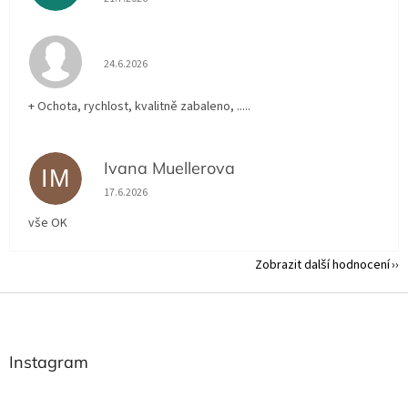
Hodnocení obchodu je 5 z 5 hvězdiček.
24.6.2026
+ Ochota, rychlost, kvalitně zabaleno, .....
Ivana Muellerova
IM
Hodnocení obchodu je 5 z 5 hvězdiček.
17.6.2026
vše OK
Zobrazit další hodnocení
Z
á
p
a
Instagram
t
í