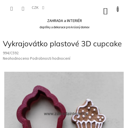
Přejít
na
CZK
NÁKU
obsah
KOŠÍK
ZAHRADA a INTERIÉR
doplňky a dekorace pro krásný domov
Vykrajovátko plastové 3D cupcake
994/C592
Průměrné
Neohodnoceno
Podrobnosti hodnocení
hodnocení
produktu
je
0,0
z
5
hvězdiček.