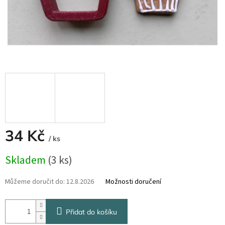
34 Kč
/ ks
Měrná
Skladem
(3 ks)
cena:
Můžeme doručit do:
12.8.2026
Možnosti doručení
Přidat do košíku