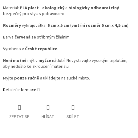
Materiál:
PLA plast - ekologický
a
biologicky odbouratelný
bezpečný pro styk s potravinami
Rozměry
vykrajovátka:
6 cm x 5 cm
(
vnitřní rozměr 5 cm x 4,5 cm
)
Barva
červená
se stříbrným žíháním.
Vyrobeno v
České republice
.
Není možné
mýt v
myčce
nádobí. Nevystavujte vysokým teplotám,
aby nedošlo ke zkroucení materiálu.
Myjte
pouze ručně
a ukládejte na suché místo.
Detailní informace
ZEPTAT SE
HLÍDAT
SDÍLET