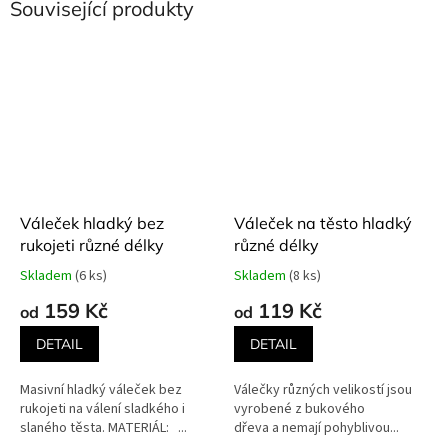
Související produkty
Váleček hladký bez
Váleček na těsto hladký
rukojeti různé délky
různé délky
Skladem
(6 ks)
Skladem
(8 ks)
Průměrné
Průměrné
hodnocení
hodnocení
159 Kč
119 Kč
od
od
produktu
produktu
je
je
DETAIL
DETAIL
5,0
5,0
z
z
Masivní hladký váleček bez
Válečky různých velikostí jsou
5
5
rukojeti na válení sladkého i
vyrobené z bukového
hvězdiček.
hvězdiček.
slaného těsta. MATERIÁL: ...
dřeva a nemají pohyblivou...