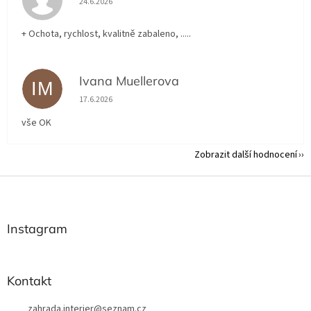
24.6.2026
+ Ochota, rychlost, kvalitně zabaleno, .....
Ivana Muellerova
IM
Hodnocení obchodu je 5 z 5 hvězdiček.
17.6.2026
vše OK
Zobrazit další hodnocení
Z
á
p
a
Instagram
t
í
Kontakt
zahrada.interier
@
seznam.cz