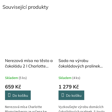
Související produkty
Nerezová mísa na těsto a
Sada na výrobu
čokoládu 2 l Charlotte
čokoládových pralinek
Blomsterbergs
Blomsterbergs
Skladem
(5 ks)
Skladem
(4 ks)
659 Kč
1 279 Kč
Do košíku
Do košíku
Nerezová mísa Charlotte
Vyzkoušejte výrobu domácích
Blomsterbergs je určena ke
čokoládových pralinek. S touto