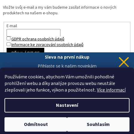
Vložte svůj e-mail a my vám budeme zasílat informace o nových
produktech na našem e-shopu.
E-mail
GDPR ochrana osobních údajů
Informace ke zpracování osobních údajů
PŘIHLÁSIT SE
Sleva na první nákup
Přihlaste se k našim novinkám
a 5% sleva
je Vaše.
Používáme cookies, abychom Vám umožnili pohodlné
prohlížení webu a díky analýze provozu webu neustále
zlepšovali jeho funkce, výkon a použitelnost
.
Více informací
Chci novinky a slevu
Vytvořil Shoptet
Vaše data jsou u nás v bezpečí.
Nastavení
Copyright 2026
ZAHRADA a INTERIÉR
. Všechna práva vyhrazena.
Upravit nastavení cookies
Odmítnout
Souhlasím