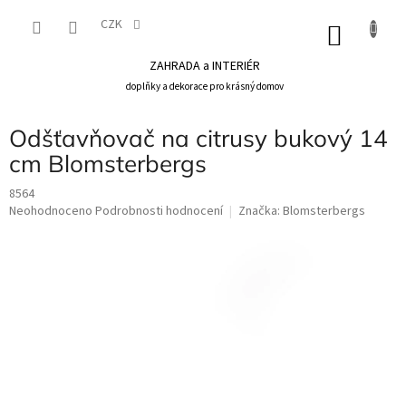
Přejít
na
CZK
NÁKU
obsah
KOŠÍK
ZAHRADA a INTERIÉR
doplňky a dekorace pro krásný domov
Odšťavňovač na citrusy bukový 14
cm Blomsterbergs
8564
Průměrné
Neohodnoceno
Podrobnosti hodnocení
Značka:
Blomsterbergs
hodnocení
produktu
je
0,0
z
5
hvězdiček.