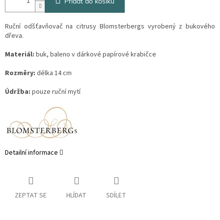
Přidat do košíku
Ruční odšťavňovač na citrusy Blomsterbergs vyrobený z bukového
dřeva.
Materiál:
buk, baleno v dárkové papírové krabičce
Rozměry:
délka 14 cm
Údržba:
pouze ruční mytí
Detailní informace
ZEPTAT SE
HLÍDAT
SDÍLET