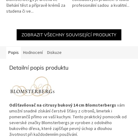
šlehání těst a přípravě krémů za
profesionální sadou a kvalitní...
studena či ve...
ZOBRAZIT VŠECHNY SOUVISEJÍCÍ PRODUKTY
Popis
Hodnocení
Diskuze
Detailní popis produktu
Odšťavňovač na citrusy bukový 14 cm Blomsterbergs
vám
umožní snadné získání čerstvé šťávy z citronů, limetek i
pomerančů přímo ve vaší kuchyni. Tento praktický pomocník od
severské značky Blomsterbergs je vyroben z odolného
bukového dřeva, které zajišťuje pevný úchop a dlouhou
životnost při každodenním používání.