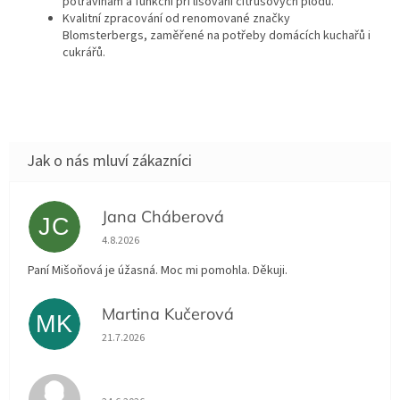
potravinám a funkční při lisování citrusových plodů.
Kvalitní zpracování od renomované značky
Blomsterbergs, zaměřené na potřeby domácích kuchařů i
cukrářů.
Jana Cháberová
JC
Hodnocení obchodu je 5 z 5 hvězdiček.
4.8.2026
Paní Mišoňová je úžasná. Moc mi pomohla. Děkuji.
Martina Kučerová
MK
Hodnocení obchodu je 5 z 5 hvězdiček.
21.7.2026
Hodnocení obchodu je 5 z 5 hvězdiček.