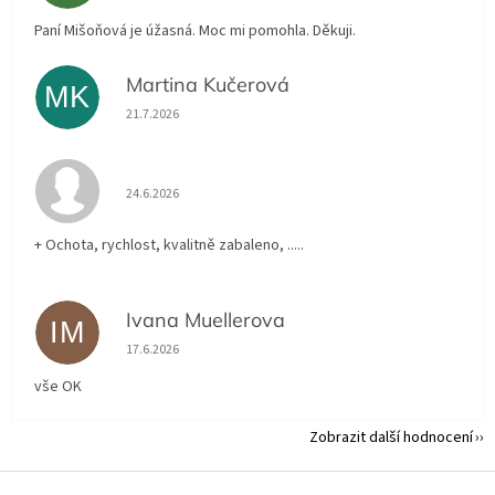
Paní Mišoňová je úžasná. Moc mi pomohla. Děkuji.
Martina Kučerová
MK
Hodnocení obchodu je 5 z 5 hvězdiček.
21.7.2026
Hodnocení obchodu je 5 z 5 hvězdiček.
24.6.2026
+ Ochota, rychlost, kvalitně zabaleno, .....
Ivana Muellerova
IM
Hodnocení obchodu je 5 z 5 hvězdiček.
17.6.2026
vše OK
Zobrazit další hodnocení
Z