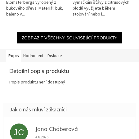
Blomsterbergs vyrobený z
vymačkání šťávy z citrusových
bukového dřeva. Materiál: buk,
plodů využijete během
baleno v...
stolování nebo i...
ZOBRAZIT VŠECHNY SOUVISEJÍCÍ PRODUKTY
Popis
Hodnocení
Diskuze
Detailní popis produktu
Popis produktu není dostupný
Jana Cháberová
JC
Hodnocení obchodu je 5 z 5 hvězdiček.
4.8.2026