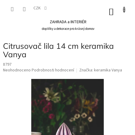
Přejít
na
CZK
NÁKU
obsah
KOŠÍK
ZAHRADA a INTERIÉR
doplňky a dekorace pro krásný domov
Citrusovač lila 14 cm keramika
Vanya
8797
Průměrné
Neohodnoceno
Podrobnosti hodnocení
Značka:
keramika Vanya
hodnocení
produktu
je
0,0
z
5
hvězdiček.