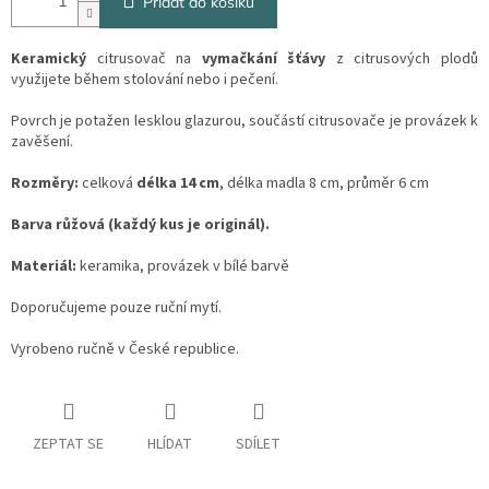
Přidat do košíku
Keramický
citrusovač na
vymačkání šťávy
z citrusových plodů
využijete během stolování nebo i pečení.
Povrch je potažen lesklou glazurou, součástí citrusovače je provázek k
zavěšení.
Rozměry:
celková
délka 14 cm
, délka madla 8 cm, průměr 6 cm
Barva růžová (každý kus je originál).
Materiál:
keramika, provázek v bílé barvě
Doporučujeme pouze ruční mytí.
Vyrobeno ručně v České republice.
ZEPTAT SE
HLÍDAT
SDÍLET