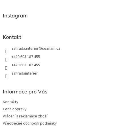
á
p
a
Instagram
t
í
Kontakt
zahrada.interier
@
seznam.cz
+420 603 187 455
+420 603 187 455
zahradainterier
Informace pro Vás
Kontakty
Cena dopravy
Vrácení a reklamace zboží
Všeobecné obchodní podmínky