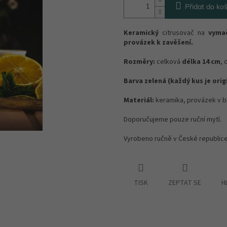
Přidat do koš
Keramický
citrusovač na
vymač
provázek k zavěšení.
Rozměry:
celková
délka 14 cm
, 
Barva zelená (každý kus je origi
Materiál:
keramika, provázek v b
Doporučujeme pouze ruční mytí.
Vyrobeno ručně v České republic
TISK
ZEPTAT SE
H