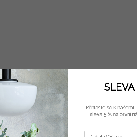
ovač hnědý 14 cm keramika
Aromalampa královská mod
SLEVA 
keramika Vanya 21 cm
Skladem
(2 ks)
Skla
Přihlaste se k našemu
Kč
1 390 Kč
sleva 5 % na první n
Do košíku
Do 
ký citrusovač na vymačkání šťávy z
Aromalampa a světelné svítidlo v j
vých plodů využijete během
Součástí lampy je tácek na čajovou