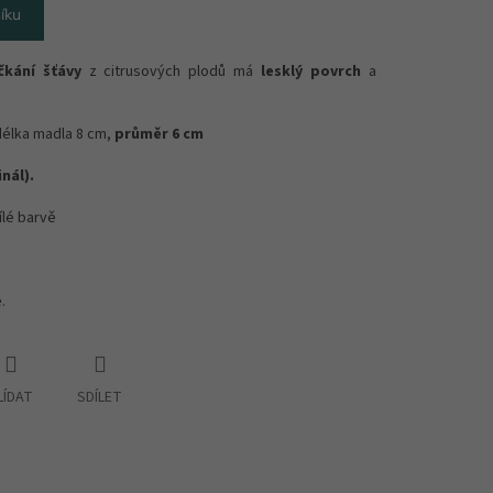
íku
kání šťávy
z citrusových plodů má
lesklý povrch
a
délka madla 8 cm,
průměr 6 cm
nál).
ílé barvě
e.
LÍDAT
SDÍLET