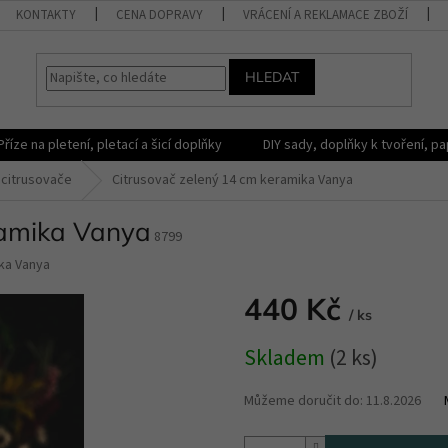
KONTAKTY
CENA DOPRAVY
VRÁCENÍ A REKLAMACE ZBOŽÍ
HLEDAT
Příze na pletení, pletací a šicí doplňky
DIY sady, doplňky k tvoření, pap
citrusovače
Citrusovač zelený 14 cm keramika Vanya
ramika Vanya
8799
ka Vanya
440 Kč
/ ks
Měrná
Skladem
(2 ks)
cena:
Můžeme doručit do:
11.8.2026