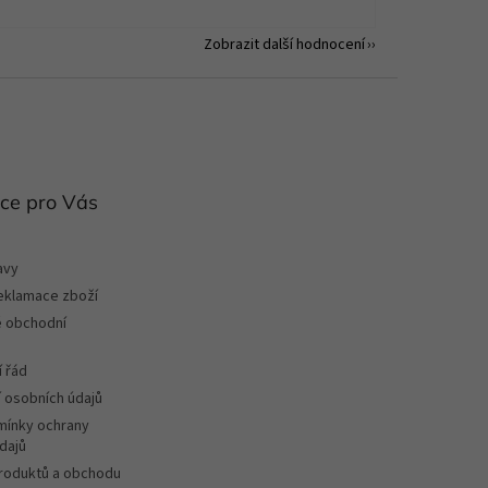
Zobrazit další hodnocení
ce pro Vás
avy
reklamace zboží
 obchodní
 řád
 osobních údajů
ínky ochrany
dajů
roduktů a obchodu