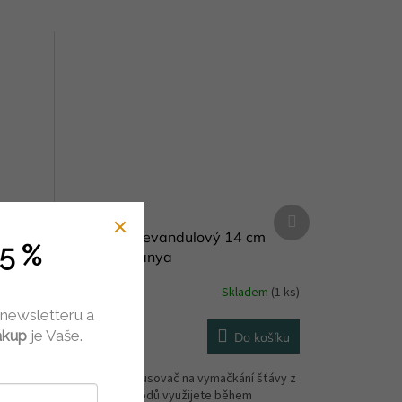
Další
produkt
ř
Citrusovač levandulový 14 cm
5 %
keramika Vanya
dem
(1 ks)
Skladem
(1 ks)
 newsletteru a
440 Kč
ákup
je Vaše.
košíku
Do košíku
ednom.
Keramický citrusovač na vymačkání šťávy z
 svíčku a
citrusových plodů využijete během