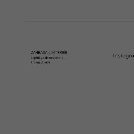
Z
á
p
a
t
ZAHRADA a INTERIÉR
Instagr
í
doplňky a dekorace pro
krásný domov