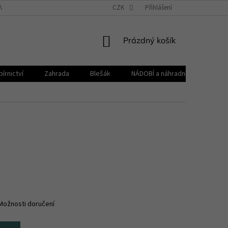
VŠEOBECNÉ OBCHODNÍ PODMÍNKY
CZK
REKLAMAČNÍ ŘÁD
Přihlášení
ZPRACOVÁNÍ 
NÁKUPNÍ
Prázdný košík
KOŠÍK
írnictví
Zahrada
Blešák
NÁDOBÍ a náhradní díly KELOmat
Možnosti doručení