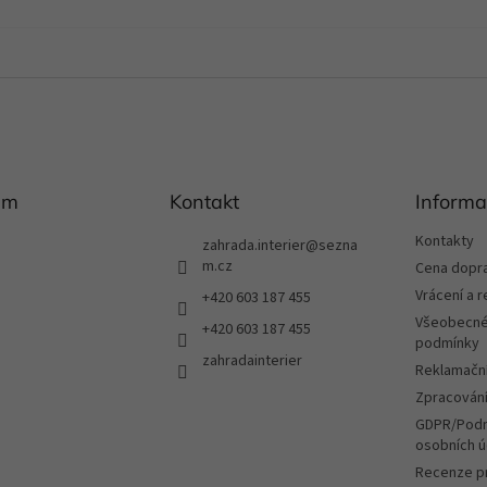
am
Kontakt
Informa
Kontakty
zahrada.interier
@
sezna
m.cz
Cena dopr
Vrácení a 
+420 603 187 455
Všeobecné
+420 603 187 455
podmínky
zahradainterier
Reklamační
Zpracování
GDPR/Podm
osobních ú
Recenze p