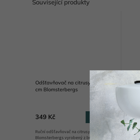
Související produkty
Odšťavňovač na citrusy bukový 14
Citrus
cm Blomsterbergs
Vanya
Skladem
(6 ks)
349 Kč
440 
Do košíku
Ruční odšťavňovač na citrusy
Keramic
Blomsterbergs vyrobený z bukového
citruso