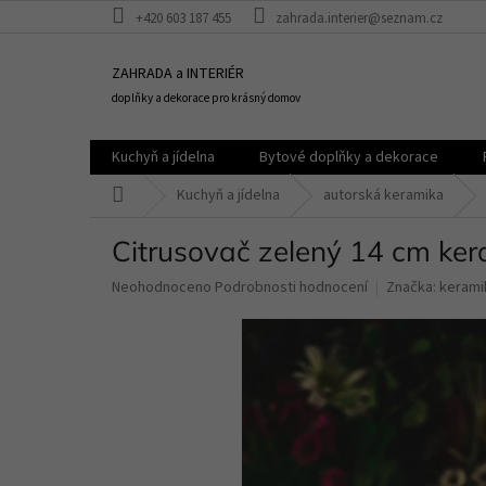
Přejít
+420 603 187 455
zahrada.interier@seznam.cz
na
obsah
ZAHRADA a INTERIÉR
doplňky a dekorace pro krásný domov
Kuchyň a jídelna
Bytové doplňky a dekorace
Domů
Kuchyň a jídelna
autorská keramika
Citrusovač zelený 14 cm ke
Průměrné
Neohodnoceno
Podrobnosti hodnocení
Značka:
kerami
hodnocení
produktu
je
0,0
z
5
hvězdiček.