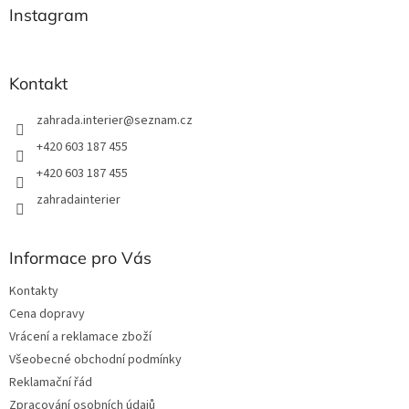
a
Instagram
t
í
Kontakt
zahrada.interier
@
seznam.cz
+420 603 187 455
+420 603 187 455
zahradainterier
Informace pro Vás
Kontakty
Cena dopravy
Vrácení a reklamace zboží
Všeobecné obchodní podmínky
Reklamační řád
Zpracování osobních údajů