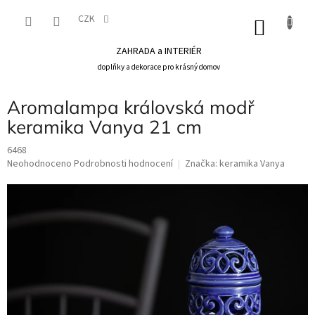
Přejít
na
CZK
NÁKU
obsah
KOŠÍK
ZAHRADA a INTERIÉR
doplňky a dekorace pro krásný domov
Aromalampa královská modř
keramika Vanya 21 cm
6468
Průměrné
Neohodnoceno
Podrobnosti hodnocení
Značka:
keramika Vanya
hodnocení
produktu
je
0,0
z
5
hvězdiček.