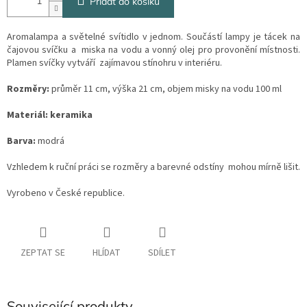
Přidat do košíku
Aromalampa a světelné svítidlo v jednom. Součástí lampy je tácek na
čajovou svíčku a miska na vodu a vonný olej pro provonění místnosti.
Plamen svíčky vytváří zajímavou stínohru v interiéru.
Rozměry:
průměr 11 cm, výška 21 cm, objem misky na vodu 100 ml
Materiál: keramika
Barva:
modrá
Vzhledem k ruční práci se rozměry a barevné odstíny mohou mírně lišit.
Vyrobeno v České republice.
ZEPTAT SE
HLÍDAT
SDÍLET
Související produkty