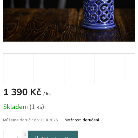
1 390 Kč
/ ks
Měrná
Skladem
(1 ks)
cena:
Můžeme doručit do:
11.8.2026
Možnosti doručení