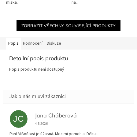
miska...
na...
ZOBRAZIT VŠECHNY SOUVISEJÍCÍ PRODUKTY
Popis
Hodnocení
Diskuze
Detailní popis produktu
Popis produktu není dostupný
Jana Cháberová
JC
Hodnocení obchodu je 5 z 5 hvězdiček.
4.8.2026
Paní Mišoňová je úžasná. Moc mi pomohla. Děkuji.