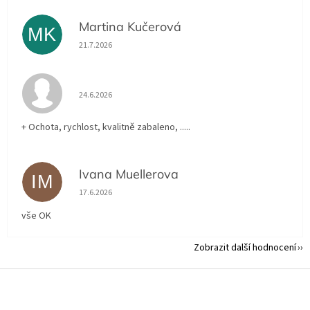
Martina Kučerová
MK
Hodnocení obchodu je 5 z 5 hvězdiček.
21.7.2026
Hodnocení obchodu je 5 z 5 hvězdiček.
24.6.2026
+ Ochota, rychlost, kvalitně zabaleno, .....
Ivana Muellerova
IM
Hodnocení obchodu je 5 z 5 hvězdiček.
17.6.2026
vše OK
Zobrazit další hodnocení
Z
á
p