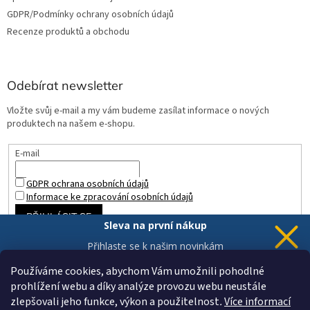
GDPR/Podmínky ochrany osobních údajů
Recenze produktů a obchodu
Odebírat newsletter
Vložte svůj e-mail a my vám budeme zasílat informace o nových
produktech na našem e-shopu.
E-mail
GDPR ochrana osobních údajů
Informace ke zpracování osobních údajů
PŘIHLÁSIT SE
Sleva na první nákup
Přihlaste se k našim novinkám
a 5% sleva
je Vaše.
Používáme cookies, abychom Vám umožnili pohodlné
prohlížení webu a díky analýze provozu webu neustále
zlepšovali jeho funkce, výkon a použitelnost
.
Více informací
Chci novinky a slevu