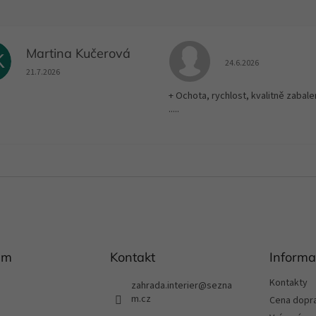
Martina Kučerová
K
Hodnocení obchodu je
24.6.2026
Hodnocení obchodu je 5 z 5 hvězdiček.
21.7.2026
+ Ochota, rychlost, kvalitně zabale
.....
am
Kontakt
Informa
Kontakty
zahrada.interier
@
sezna
m.cz
Cena dopr