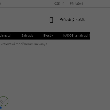
VŠEOBECNÉ OBCHODNÍ PODMÍNKY
CZK
REKLAMAČNÍ ŘÁD
Přihlášení
ZPRACOVÁNÍ 
NÁKUPNÍ
Prázdný košík
KOŠÍK
írnictví
Zahrada
Blešák
NÁDOBÍ a náhradní díly KELOmat
 královská modř keramika Vanya