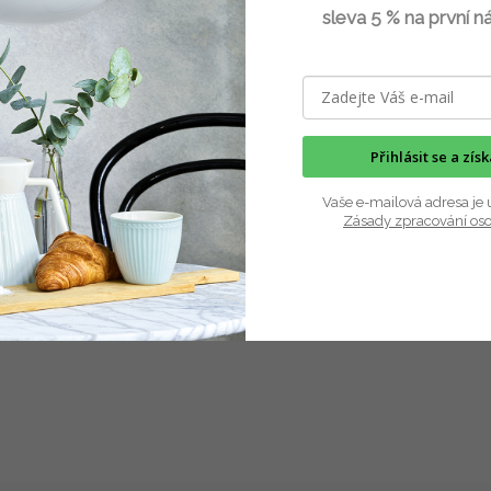
sleva 5 % na první n
ika Vanya
keramika Vanya
Skladem
(2 ks)
Skla
Kč
154 Kč
DETAIL
D
Přihlásit se a zís
ní keramické knopky/úchyty na
Úchytky/knopky na komody, šatní s
. Ozdobíte s nimi komody, šatní
nebo kuchyňské skříňky. Velikosti i
Vaše e-mailová adresa je 
lze...
Zásady zpracování os