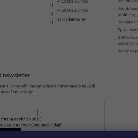
Vrácení a 
+420 603 187 455
Všeobecné
+420 603 187 455
podmínky
zahradainterier
Reklamační
Zpracování
GDPR/Podm
osobních ú
Recenze p
t newsletter
 e-mail a my vám budeme zasílat informace o nových
 na našem e-shopu.
chrana osobních údajů
ace ke zpracování osobních údajů
ÁSIT SE