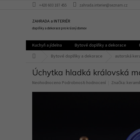
Přejít
+420 603 187 455
zahrada.interier@seznam.cz
na
obsah
ZAHRADA a INTERIÉR
doplňky a dekorace pro krásný domov
Kuchyň a jídelna
Bytové doplňky a dekorace
Domů
Bytové doplňky a dekorace
autorská ker
Úchytka hladká královská m
Průměrné
Neohodnoceno
Podrobnosti hodnocení
Značka:
kerami
hodnocení
produktu
je
0,0
z
5
hvězdiček.