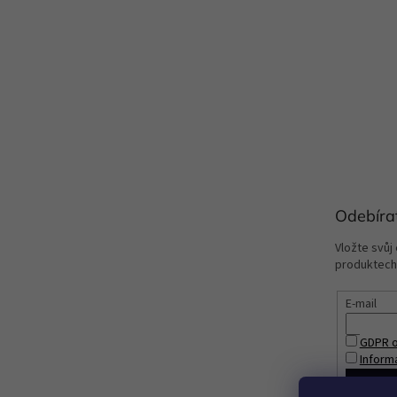
Odebíra
Vložte svůj
produktech
E-mail
GDPR o
Inform
PŘIHL