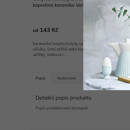
kopretina keramika Vanya
keram
Skladem
(1 ks)
143 Kč
154 
od
DETAIL
Keramické knopky/úchyty na komody,
Originál
věšáky, šatní skříně nebo kuchyńské
nábytek
skříňky. Velikosti i...
skříně...
Popis
Hodnocení
Diskuze
Detailní popis produktu
Popis produktu není dostupný