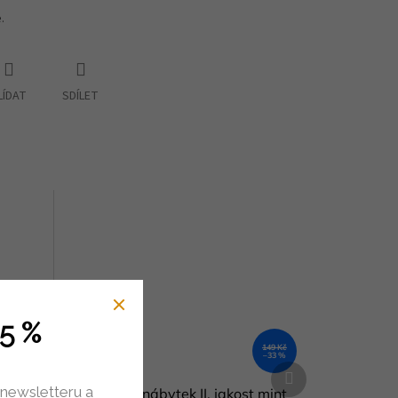
.
LÍDAT
SDÍLET
5 %
149 Kč
–33 %
Další
produkt
 newsletteru a
ětrník
Úchytka na nábytek II. jakost mint