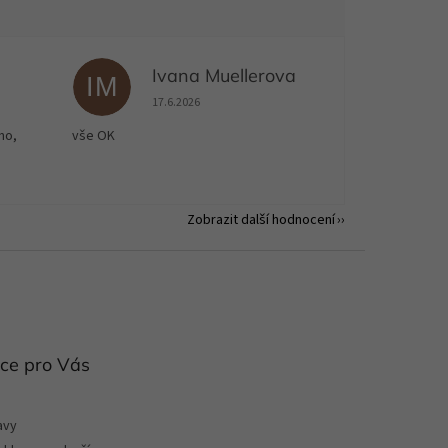
Ivana Muellerova
IM
 5 z 5 hvězdiček.
Hodnocení obchodu je 5 z 5 hvězdiček.
17.6.2026
no,
vše OK
Zobrazit další hodnocení
ce pro Vás
avy