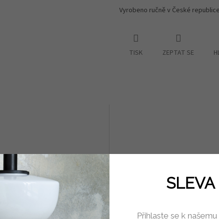
Vyrobeno ručně v České republice
TISK
ZEPTAT SE
H
SLEVA 
Přihlaste se k našemu
a na nábytek modrá větrník
Úchytka na nábytek kobalt v