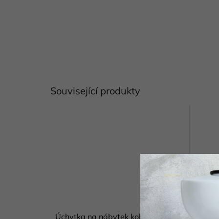
Související produkty
Úchytka na nábytek kobalt
Úchytk