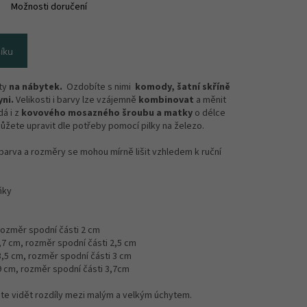
Možnosti doručení
íku
yty
na nábytek.
Ozdobíte s nimi
komody, šatní skříně
ni.
Velikosti i barvy lze vzájemně
kombinovat
a měnit
dá i z
kovového mosazného šroubu a matky
o délce
ůžete upravit dle potřeby pomocí pilky na železo.
barva a rozměry se mohou mírně lišit vzhledem k ruční
ňky
 rozměr spodní části 2 cm
2,7 cm, rozměr spodní části 2,5 cm
 3,5 cm, rozměr spodní části 3 cm
,9 cm, rozměr spodní části 3,7cm
te vidět rozdíly mezi malým a velkým úchytem.