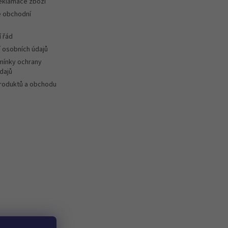
reklamace zboží
 obchodní
 řád
 osobních údajů
ínky ochrany
dajů
roduktů a obchodu