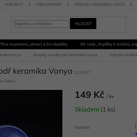
KONTAKTY
CENA DOPRAVY
VRÁCENÍ A REKLAMACE ZBOŽÍ
HLEDAT
Příze na pletení, pletací a šicí doplňky
DIY sady, doplňky k tvoření, pap
amika Vanya
knopky na nábytek keramika Vanya
Úchytka hladká
odř keramika Vanya
12118/ST
ka Vanya
149 Kč
/ ks
Měrná
Skladem
(1 ks)
cena:
Varianta