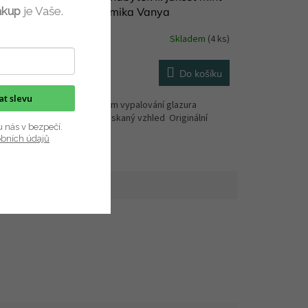
ákup
je Vaše.
hladká keramika Vanya
dem
(2 ks)
Skladem
(4 ks)
99 Kč
ETAIL
Do košíku
kat slevu
kříně
II. jakost - během vypalování glazura
 barvy
vytvořila popraskaný vzhled Originální
u nás v bezpečí.
keramické...
obních údajů