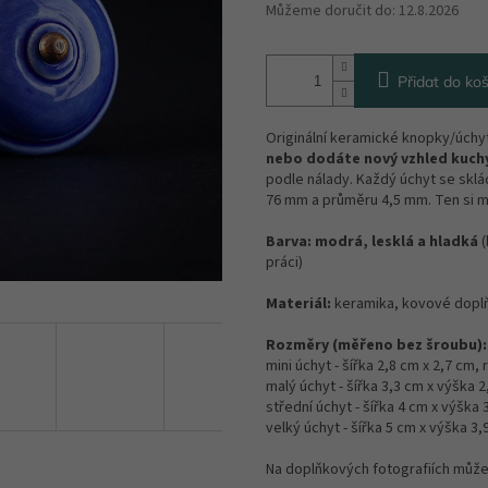
Můžeme doručit do:
12.8.2026
Přidat do koš
Originální keramické knopky/úch
nebo dodáte nový vzhled kuchy
podle nálady. Každý úchyt se sklá
76 mm a průměru 4,5 mm. Ten si m
Barva:
modrá, lesklá a hladká
(
práci)
Materiál:
keramika, kovové dopl
Rozměry (měřeno bez šroubu):
mini úchyt -
šířka 2,8 cm x 2,7 cm,
malý úchyt -
šířka 3,3 cm x výška 
střední úchyt - šířka 4 cm x výška
velký úchyt - šířka 5 cm x výška 3
Na doplňkových fotografiích může