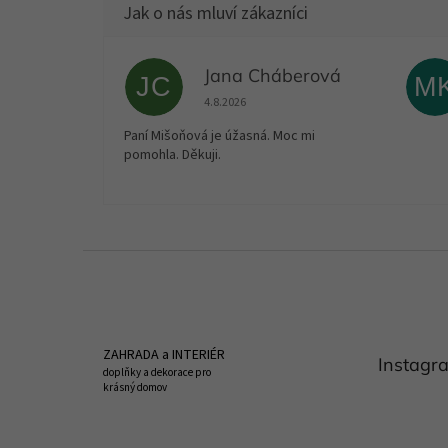
Jana Cháberová
JC
M
Hodnocení obchodu je 5 z 5 hvězdiček.
4.8.2026
Paní Mišoňová je úžasná. Moc mi
pomohla. Děkuji.
Z
á
p
a
t
ZAHRADA a INTERIÉR
Instagr
í
doplňky a dekorace pro
krásný domov