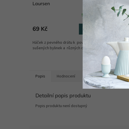
Laursen
úchyty
Skladem
(35 ks)
69 Kč
850 
Do košíku
Háček z pevného drátu k pověšení utěrek,
Dřevěný
sušených bylinek a různých dekorací....
lazurou 
Origináln
Popis
Hodnocení
Diskuze
Detailní popis produktu
Popis produktu není dostupný