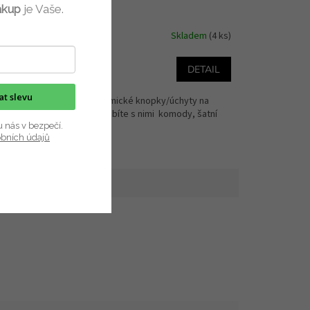
Vanya
ákup
je Vaše.
dem
(1 ks)
Skladem
(4 ks)
143 Kč
od
ETAIL
DETAIL
kat slevu
dy,
Originální keramické knopky/úchyty na
é
nábytek. Ozdobíte s nimi komody, šatní
skříně...
u nás v bezpečí.
obních údajů