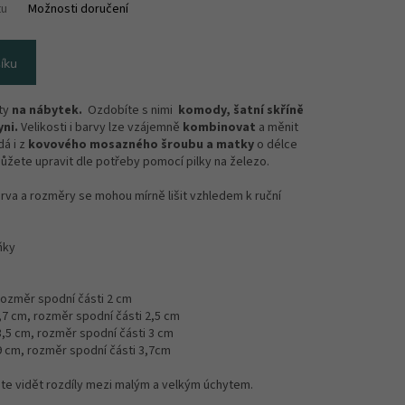
tu
Možnosti doručení
íku
yty
na nábytek.
Ozdobíte s nimi
komody, šatní skříně
ni.
Velikosti i barvy lze vzájemně
kombinovat
a měnit
dá i z
kovového mosazného šroubu a matky
o délce
ůžete upravit dle potřeby pomocí pilky na železo.
rva a rozměry se mohou mírně lišit vzhledem k ruční
ňky
 rozměr spodní části 2 cm
2,7 cm, rozměr spodní části 2,5 cm
 3,5 cm, rozměr spodní části 3 cm
,9 cm, rozměr spodní části 3,7cm
te vidět rozdíly mezi malým a velkým úchytem.