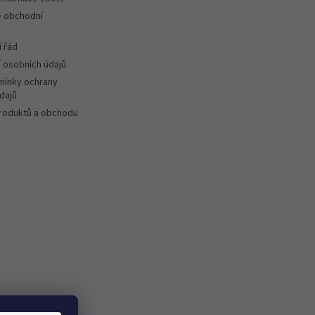
 obchodní
 řád
 osobních údajů
ínky ochrany
dajů
roduktů a obchodu