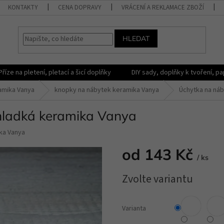
KONTAKTY
CENA DOPRAVY
VRÁCENÍ A REKLAMACE ZBOŽÍ
HLEDAT
Příze na pletení, pletací a šicí doplňky
DIY sady, doplňky k tvoření, pap
amika Vanya
knopky na nábytek keramika Vanya
Úchytka na náb
hladká keramika Vanya
ka Vanya
od
143 Kč
/ ks
Měrná
Zvolte variantu
cena:
Varianta