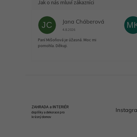
Jana Cháberová
JC
M
Hodnocení obchodu je 5 z 5 hvězdiček.
4.8.2026
Paní Mišoňová je úžasná. Moc mi
pomohla. Děkuji.
Z
á
p
a
t
ZAHRADA a INTERIÉR
Instagr
í
doplňky a dekorace pro
krásný domov