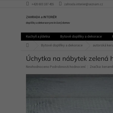
Přejít
+420 603 187 455
zahrada.interier@seznam.cz
na
obsah
ZAHRADA a INTERIÉR
doplňky a dekorace pro krásný domov
Kuchyň a jídelna
Bytové doplňky a dekorace
Domů
Bytové doplňky a dekorace
autorská ker
Úchytka na nábytek zelená 
Průměrné
Neohodnoceno
Podrobnosti hodnocení
Značka:
kerami
hodnocení
produktu
je
0,0
z
5
hvězdiček.