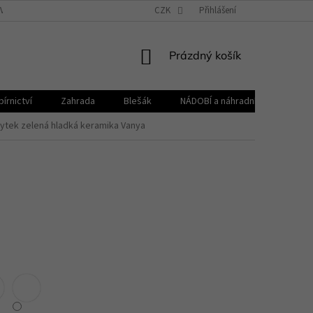
VŠEOBECNÉ OBCHODNÍ PODMÍNKY
CZK
REKLAMAČNÍ ŘÁD
Přihlášení
ZPRACOVÁNÍ 
NÁKUPNÍ
Prázdný košík
KOŠÍK
írnictví
Zahrada
Blešák
NÁDOBÍ a náhradní díly KELOmat
ytek zelená hladká keramika Vanya