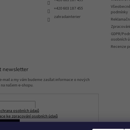
Všeobecné
+420 603 187 455
podmínky
zahradainterier
Reklamační
Zpracování
GDPR/Podm
osobních ú
Recenze p
t newsletter
 e-mail a my vám budeme zasílat informace o nových
 na našem e-shopu.
chrana osobních údajů
ace ke zpracování osobních údajů
ÁSIT SE