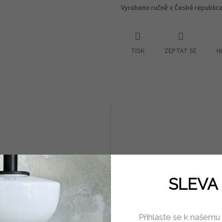
Vyrobeno ručně v České republice
TISK
ZEPTAT SE
H
SLEVA 
modrý 23 cm s keramickými
Úchytka na nábytek kobalt
Přihlaste se k našemu