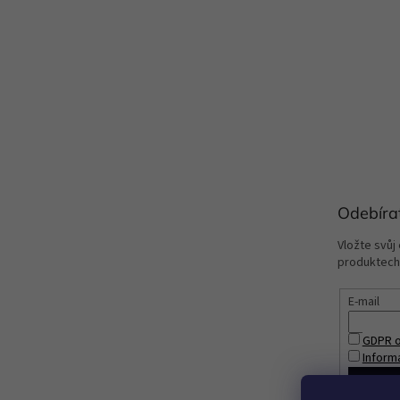
Odebíra
Vložte svůj
produktech
E-mail
GDPR o
Inform
PŘIHL