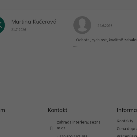
Martina Kučerová
K
Hodnocení obchodu je
24.6.2026
Hodnocení obchodu je 5 z 5 hvězdiček.
21.7.2026
+ Ochota, rychlost, kvalitně zabale
.....
am
Kontakt
Informa
Kontakty
zahrada.interier
@
sezna
m.cz
Cena dopr
Vrácení a 
+420 603 187 455