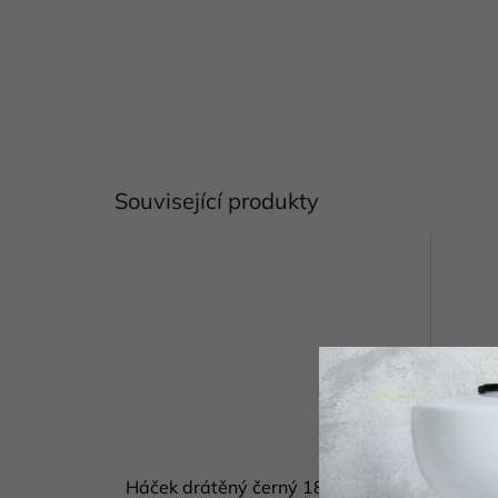
Související produkty
Háček drátěný černý 18 cm IB
Věšák 