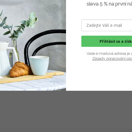
 keramika Vanya
kopretina keramika Vanya
sleva 5 % na první n
Skladem
(1 ks)
Skla
143 Kč
Kč
od
D
Do košíku
Přihlásit se a zís
Keramické knopky/úchyty na komo
 věšák natřený světle modrou
věšáky, šatní skříně nebo kuchyńsk
se třemi keramickými úchyty.
skříňky. Velikosti i...
Vaše e-mailová adresa je 
í doplněk...
Zásady zpracování os