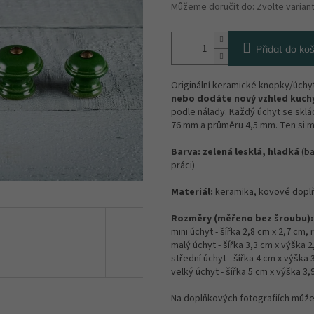
Můžeme doručit do:
Zvolte varian
Přidat do koš
Originální keramické knopky/úch
nebo dodáte nový vzhled kuchy
podle nálady. Každý úchyt se sklá
76 mm a průměru 4,5 mm. Ten si m
Barva:
zelená lesklá, hladká
(ba
práci)
Materiál:
keramika, kovové dopl
Rozměry (měřeno bez šroubu):
mini úchyt -
šířka 2,8 cm x 2,7 cm,
malý úchyt -
šířka 3,3 cm x výška 
střední úchyt - šířka 4 cm x výška
velký úchyt - šířka 5 cm x výška 3
Na doplňkových fotografiích může