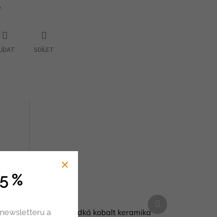
.
LÍDAT
SDÍLET
5 %
Další
produkt
Úchytka hladká kobalt keramika
 newsletteru a