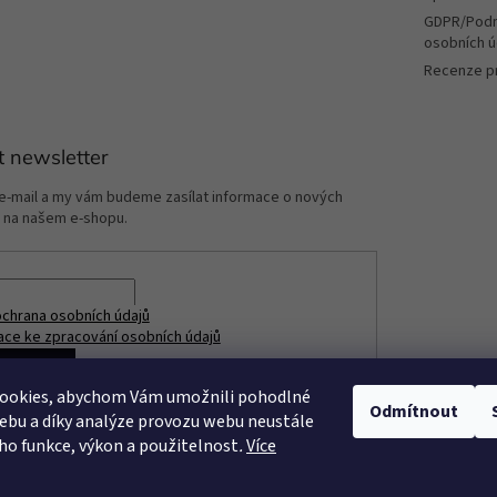
GDPR/Podm
osobních ú
Recenze p
t newsletter
 e-mail a my vám budeme zasílat informace o nových
 na našem e-shopu.
chrana osobních údajů
ace ke zpracování osobních údajů
ÁSIT SE
ookies, abychom Vám umožnili pohodlné
Odmítnout
ebu a díky analýze provozu webu neustále
eho funkce, výkon a použitelnost
.
Více