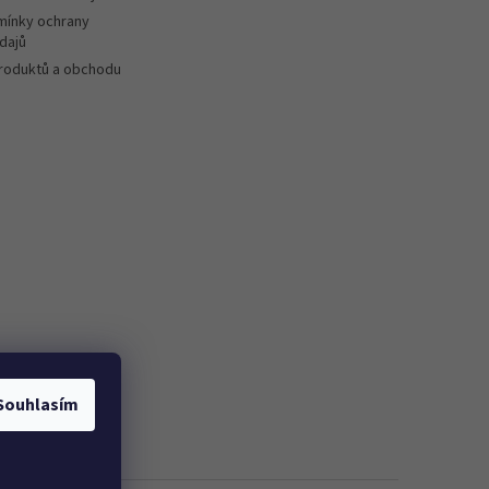
ínky ochrany
dajů
roduktů a obchodu
Souhlasím