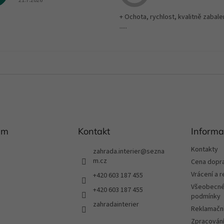
21.7.2026
+ Ochota, rychlost, kvalitně zabale
.....
am
Kontakt
Informa
Kontakty
zahrada.interier
@
sezna
m.cz
Cena dopr
Vrácení a 
+420 603 187 455
Všeobecné
+420 603 187 455
podmínky
zahradainterier
Reklamační
Zpracování