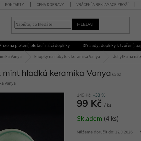
KONTAKTY
CENA DOPRAVY
VRÁCENÍ A REKLAMACE ZBOŽÍ
HLEDAT
Příze na pletení, pletací a šicí doplňky
DIY sady, doplňky k tvoření, pap
amika Vanya
knopky na nábytek keramika Vanya
Úchytka na náby
st mint hladká keramika Vanya
6562
ka Vanya
149 Kč
–33 %
99 Kč
/ ks
Měrná
Skladem
(4 ks)
cena:
Můžeme doručit do:
12.8.2026