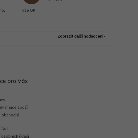
17.6.2026
no,
vše OK
Zobrazit další hodnocení
ce pro Vás
avy
reklamace zboží
 obchodní
 řád
 osobních údajů