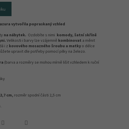
íku
glazura vytvořila popraskaný vzhled
yty
na nábytek.
Ozdobíte s nimi
komody, šatní skříně
ni.
Velikosti i barvy lze vzájemně
kombinovat
a měnit
dá i z
kovového mosazného šroubu a matky
o délce
ůžete upravit dle potřeby pomocí pilky na železo.
ra
(barva a rozměry se mohou mírně lišit vzhledem k ruční
ňky
 2,7 cm,
rozměr spodní části 2,5 cm
.