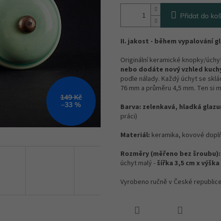
Přidat do koš
II. jakost - během vypalování 
Originální keramické knopky/úch
nebo dodáte nový vzhled kuchy
podle nálady. Každý úchyt se sklá
76 mm a průměru 4,5 mm. Ten si m
149 Kč
–33 %
Barva:
zelenkavá, hladká glazu
práci)
Materiál:
keramika, kovové dopl
Rozměry (měřeno bez šroubu):
úchyt malý -
šířka 3,5 cm x výška
Vyrobeno ručně v České republice