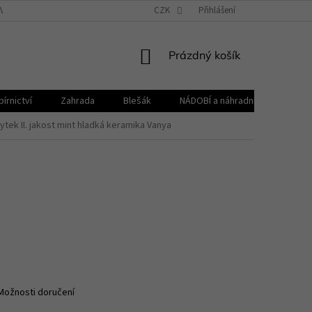
VŠEOBECNÉ OBCHODNÍ PODMÍNKY
CZK
REKLAMAČNÍ ŘÁD
Přihlášení
ZPRACOVÁNÍ 
NÁKUPNÍ
Prázdný košík
KOŠÍK
írnictví
Zahrada
Blešák
NÁDOBÍ a náhradní díly KELOmat
tek II. jakost mint hladká keramika Vanya
Možnosti doručení