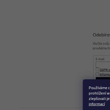
Odebíra
Vložte svůj
produktech
E-mail
GDPR o
Inform
PŘIHL
Používáme c
prohlížení w
zlepšovali j
informací