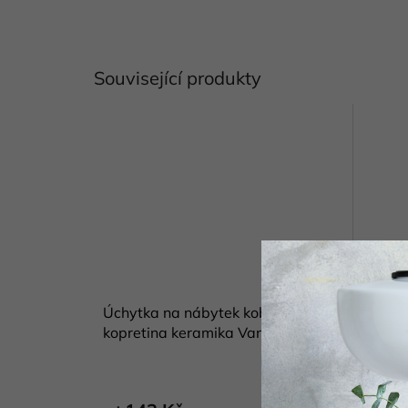
Související produkty
Úchytka na nábytek kobalt
Úchytk
kopretina keramika Vanya
Vanya
Skladem
(1 ks)