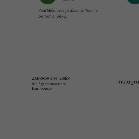
4.8.2026
Paní Mišoňová je úžasná. Moc mi
pomohla. Děkuji.
Z
á
p
a
t
ZAHRADA a INTERIÉR
Instagr
í
doplňky a dekorace pro
krásný domov