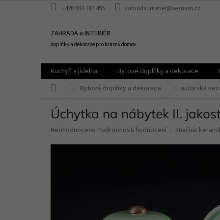
Přejít
+420 603 187 455
zahrada.interier@seznam.cz
na
obsah
ZAHRADA a INTERIÉR
doplňky a dekorace pro krásný domov
Kuchyň a jídelna
Bytové doplňky a dekorace
Domů
Bytové doplňky a dekorace
autorská ker
Úchytka na nábytek II. jako
Průměrné
Neohodnoceno
Podrobnosti hodnocení
Značka:
kerami
hodnocení
produktu
je
0,0
z
5
hvězdiček.