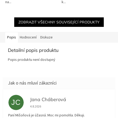
na...
k...
ZOBRAZIT VŠECHNY SOUVISEJÍCÍ PRODUKTY
Popis
Hodnocení
Diskuze
Detailní popis produktu
Popis produktu není dostupný
Jana Cháberová
JC
Hodnocení obchodu je 5 z 5 hvězdiček.
4.8.2026
Paní Mišoňová je úžasná. Moc mi pomohla. Děkuji.