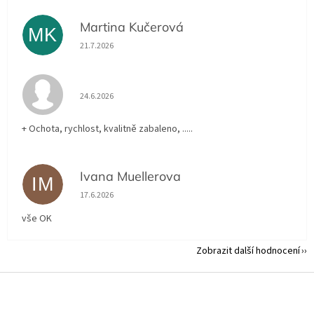
Martina Kučerová
MK
Hodnocení obchodu je 5 z 5 hvězdiček.
21.7.2026
Hodnocení obchodu je 5 z 5 hvězdiček.
24.6.2026
+ Ochota, rychlost, kvalitně zabaleno, .....
Ivana Muellerova
IM
Hodnocení obchodu je 5 z 5 hvězdiček.
17.6.2026
vše OK
Zobrazit další hodnocení
Z
á
p