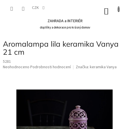
Přejít
na
CZK
NÁKU
obsah
KOŠÍK
ZAHRADA a INTERIÉR
doplňky a dekorace pro krásný domov
Aromalampa lila keramika Vanya
21 cm
5281
Průměrné
Neohodnoceno
Podrobnosti hodnocení
Značka:
keramika Vanya
hodnocení
produktu
je
0,0
z
5
hvězdiček.