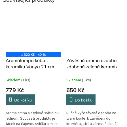
1 320 Kč
–40 %
Aromalampa kobalt
Závěsná aroma ozdoba
keramika Vanya 21 cm
zdobená zelená keramika
Vanya
Skladem
(1 ks)
Skladem
(1 ks)
779 Kč
650 Kč
Do košíku
Do košíku
Aromalampa a stylové svítidlo v
Ručně vyřezávaná ozdoba ve
jednom. Součástí produktu je
tvaru koule k zavěšení do
tácek na čajovou svíčku a miska
interiéru, která zároveň slouží