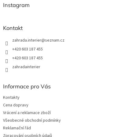
a
Instagram
t
í
Kontakt
zahrada.interier
@
seznam.cz
+420 603 187 455
+420 603 187 455
zahradainterier
Informace pro Vás
Kontakty
Cena dopravy
Vrácení a reklamace zboží
Všeobecné obchodní podmínky
Reklamační řád
Zpracování osobních údajů