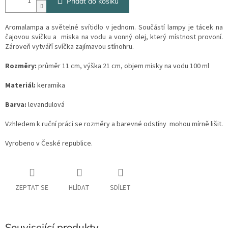
Přidat do košíku
Aromalampa a světelné svítidlo v jednom. Součástí lampy je tácek na
čajovou svíčku a miska na vodu a vonný olej, který místnost provoní.
Zároveň vytváří svíčka zajímavou stínohru.
Rozměry:
průměr 11 cm, výška 21 cm, objem misky na vodu 100 ml
Materiál:
keramika
Barva:
levandulová
Vzhledem k ruční práci se rozměry a barevné odstíny mohou mírně lišit.
Vyrobeno v České republice.
ZEPTAT SE
HLÍDAT
SDÍLET
Související produkty