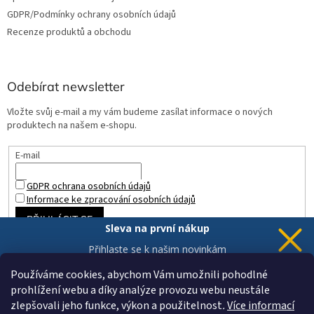
GDPR/Podmínky ochrany osobních údajů
Recenze produktů a obchodu
Odebírat newsletter
Vložte svůj e-mail a my vám budeme zasílat informace o nových
produktech na našem e-shopu.
E-mail
GDPR ochrana osobních údajů
Informace ke zpracování osobních údajů
PŘIHLÁSIT SE
Sleva na první nákup
Přihlaste se k našim novinkám
a 5% sleva
je Vaše.
Používáme cookies, abychom Vám umožnili pohodlné
prohlížení webu a díky analýze provozu webu neustále
zlepšovali jeho funkce, výkon a použitelnost
.
Více informací
Chci novinky a slevu