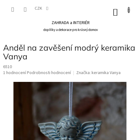
Přejít
na
CZK
NÁKU
obsah
KOŠÍK
ZAHRADA a INTERIÉR
doplňky a dekorace pro krásný domov
Anděl na zavěšení modrý keramika
Vanya
6510
Průměrné
1 hodnocení
Podrobnosti hodnocení
Značka:
keramika Vanya
hodnocení
produktu
je
5,0
z
5
hvězdiček.