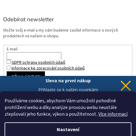
Odebírat newsletter
Vložte svůj e-mail a my vám budeme zasílat informace o nových
produktech na našem e-shopu.
E-mail
GDPR ochrana osobních údajů
Informace ke zpracování osobních údajů
PŘIHLÁSIT SE
Sleva na první nákup
Přihlaste se k našim novinkám
a 5% sleva
je Vaše.
Používáme cookies, abychom Vám umožnili pohodlné
prohlížení webu a díky analýze provozu webu neustále
zlepšovali jeho funkce, výkon a použitelnost
.
Více informací
Chci novinky a slevu
Vytvořil Shoptet
Vaše data jsou u nás v bezpečí.
Nastavení