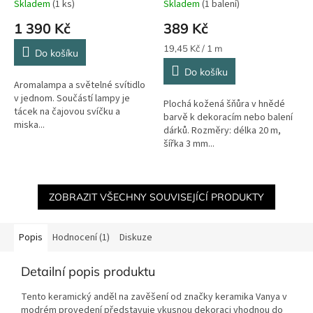
Skladem
(1 ks)
Skladem
(1 balení)
1 390 Kč
389 Kč
Měrná
19,45 Kč / 1 m
Do košíku
cena:
Do košíku
Aromalampa a světelné svítidlo
v jednom. Součástí lampy je
Plochá kožená šňůra v hnědé
tácek na čajovou svíčku a
barvě k dekoracím nebo balení
miska...
dárků. Rozměry: délka 20 m,
šířka 3 mm...
ZOBRAZIT VŠECHNY SOUVISEJÍCÍ PRODUKTY
Popis
Hodnocení (1)
Diskuze
Detailní popis produktu
Tento keramický anděl na zavěšení od značky keramika Vanya v
modrém provedení představuje vkusnou dekoraci vhodnou do