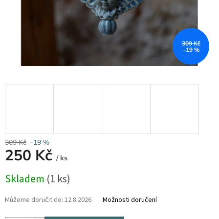
309 Kč
–19 %
309 Kč
–19 %
250 Kč
/ ks
Měrná
Skladem
(1 ks)
cena:
Můžeme doručit do:
12.8.2026
Možnosti doručení