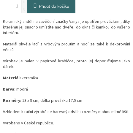
Přidat do košíku
Keramický anděl na zavěšení značky Vanya je opatřen provázkem, díky
kterému jej snadno umístíte nad dveře, do okna či kamkoli do vašeho
interiéru.
Materiál skvěle ladí s vrbovým proutím a hodí se také k dekorování
věnců.
Výrobek je balen v papírové krabičce, proto jej doporučujeme jako
dárek.
Materiál:
keramika
Barva:
modrá
Rozměry:
13 x 9 cm, délka provázku 17,5 cm
Vzhledem k ruční výrobě se barevný odstín i rozměry mohou mírně lišit.
Vyrobeno v České republice.