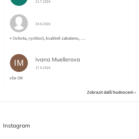
21.7.2026
Hodnocení obchodu je 5 z 5 hvězdiček.
24.6.2026
+ Ochota, rychlost, kvalitně zabaleno, .....
Ivana Muellerova
IM
Hodnocení obchodu je 5 z 5 hvězdiček.
17.6.2026
vše OK
Zobrazit další hodnocení
Z
á
p
a
Instagram
t
í