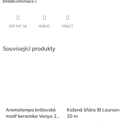
Detailní informace
ZEPTAT SE
HLÍDAT
SDÍLET
Související produkty
Aromalampa královská
Kožená šňůra IB Laursen
modř keramika Vanya 21
20 m
cm