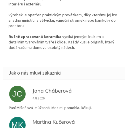
interiéru i exteriéru.
Výrobek je opatřen praktickým provázkem, díky kterému jej lze
snadno umístit na větvičku, vánoční stromek nebo kamkoliv do
prostoru.
Ručně zpracovaná keramika
vyniká jemným leskem a
detailním tvarováním tváře i křídel. Každý kus je originál, který
dodá vašemu domovu osobitý nádech.
Jana Cháberová
JC
Hodnocení obchodu je 5 z 5 hvězdiček.
4.8.2026
Paní Mišoňová je úžasná. Moc mi pomohla. Děkuji.
Martina Kučerová
MK
Hodnocení obchodu je 5 z 5 hvězdiček.