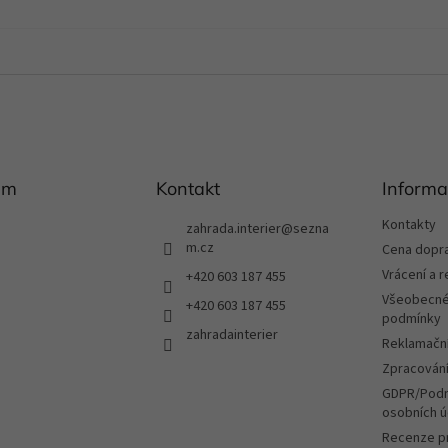
am
Kontakt
Informa
Kontakty
zahrada.interier
@
sezna
m.cz
Cena dopr
Vrácení a 
+420 603 187 455
Všeobecné
+420 603 187 455
podmínky
zahradainterier
Reklamační
Zpracování
GDPR/Podm
osobních ú
Recenze p