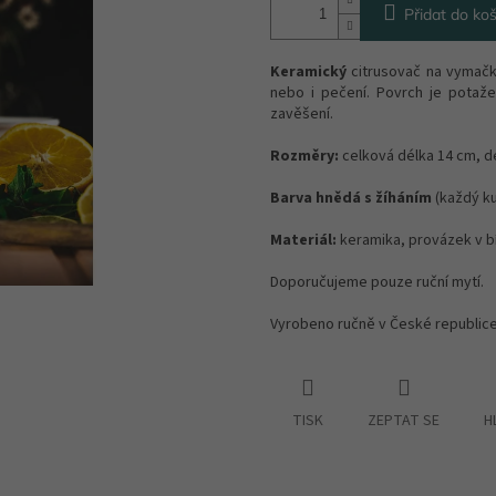
Přidat do koš
Keramický
citrusovač na vymačká
nebo i pečení. Povrch je potaže
zavěšení.
Rozměry:
celková délka 14 cm, d
Barva hnědá s žíháním
(každý kus
Materiál:
keramika, provázek v b
Doporučujeme pouze ruční mytí.
Vyrobeno ručně v České republic
TISK
ZEPTAT SE
H