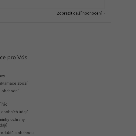
Zobrazit další hodnocení
ce pro Vás
avy
reklamace zboží
 obchodní
 řád
 osobních údajů
ínky ochrany
dajů
roduktů a obchodu