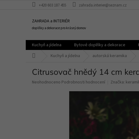
Přejít
+420 603 187 455
zahrada.interier@seznam.cz
na
obsah
ZAHRADA a INTERIÉR
doplňky a dekorace pro krásný domov
Kuchyň a jídelna
Bytové doplňky a dekorace
Domů
Kuchyň a jídelna
autorská keramika
Citrusovač hnědý 14 cm ke
Průměrné
Neohodnoceno
Podrobnosti hodnocení
Značka:
kerami
hodnocení
produktu
je
0,0
z
5
hvězdiček.