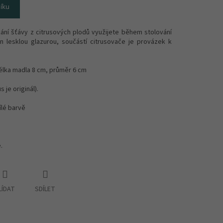
íku
ní šťávy z citrusových plodů využijete během stolování
n lesklou glazurou, součástí citrusovače je provázek k
élka madla 8 cm, průměr 6 cm
 je originál).
ílé barvě
e.
LÍDAT
SDÍLET