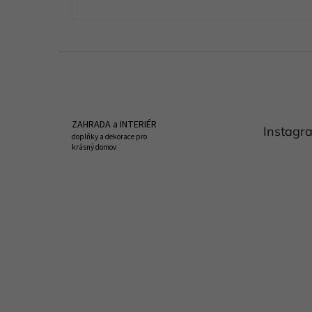
Z
á
p
a
t
ZAHRADA a INTERIÉR
Instagr
í
doplňky a dekorace pro
krásný domov