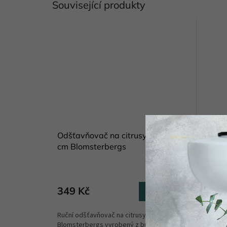
Související produkty
Odšťavňovač na citrusy bukový 14
Hrnek 
cm Blomsterbergs
Vanya
Skladem
(6 ks)
349 Kč
309 
Do košíku
Ruční odšťavňovač na citrusy
Hrneček
Blomsterbergs vyrobený z bukového
Vanya se