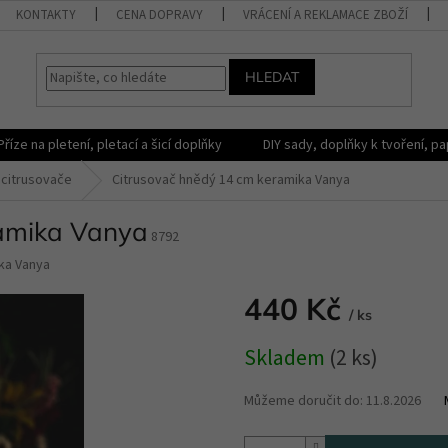
KONTAKTY
CENA DOPRAVY
VRÁCENÍ A REKLAMACE ZBOŽÍ
HLEDAT
Příze na pletení, pletací a šicí doplňky
DIY sady, doplňky k tvoření, pap
citrusovače
Citrusovač hnědý 14 cm keramika Vanya
ramika Vanya
8792
ka Vanya
440 Kč
/ ks
Měrná
Skladem
(2 ks)
cena:
Můžeme doručit do:
11.8.2026