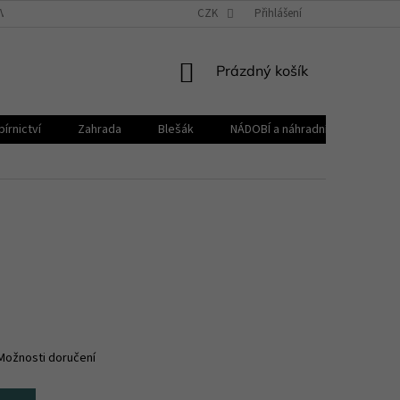
VŠEOBECNÉ OBCHODNÍ PODMÍNKY
CZK
REKLAMAČNÍ ŘÁD
Přihlášení
ZPRACOVÁNÍ 
NÁKUPNÍ
Prázdný košík
KOŠÍK
írnictví
Zahrada
Blešák
NÁDOBÍ a náhradní díly KELOmat
Možnosti doručení