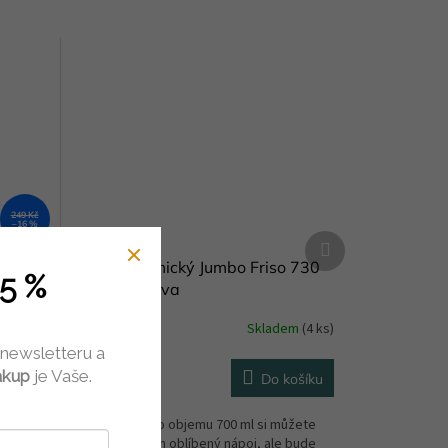
249 Kč
–16 %
Další
produkt
 200
Hrnek keramický Jumbo Friso 730
5 %
ml Costa Nova
dem
(2 ks)
Skladem
(4 ks)
 newsletteru a
467 Kč
ákup
je Vaše.
košíku
Do košíku
ez
V tomto hrnku o objemu 700 ml si můžete
ěr 8 cm,
vychutnat nejen oblíbený nápoj, ale bude