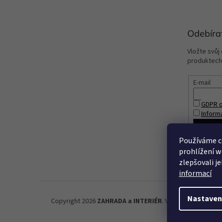
Odebíra
Vložte svůj
produktech
E-mail
GDPR o
Inform
PŘIHL
Používáme c
prohlížení w
zlepšovali j
informací
Nastaven
Copyright 2026
ZAHRADA a INTERIÉR
. Všechna práva vyh