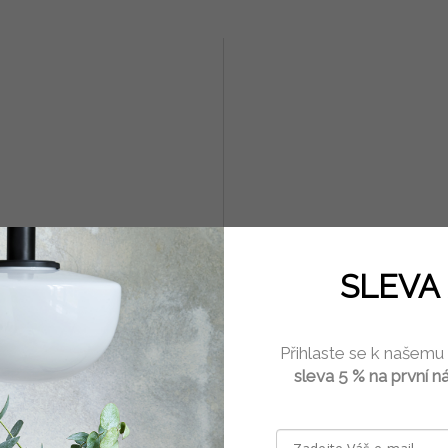
bucláč 400 ml keramika
Hrnek keramický bílý bucláč
SLEVA 
ml keramika Vanya
Skladem
(2 ks)
Skla
Přihlaste se k našemu
Kč
209 Kč
sleva 5 % na první n
Do košíku
Do 
 o objemu 400 ml od keramika
Hrneček na kávu, čaj nebo kakao (b
 hodí k servírování horké kávy, čaje
talířku). Rozměry:výška 8 cm, prům