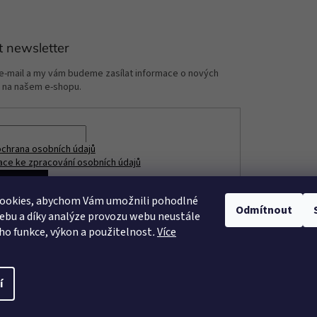
t newsletter
 e-mail a my vám budeme zasílat informace o nových
 na našem e-shopu.
chrana osobních údajů
ace ke zpracování osobních údajů
ÁSIT SE
ookies, abychom Vám umožnili pohodlné
Odmítnout
ebu a díky analýze provozu webu neustále
eho funkce, výkon a použitelnost
.
Více
í
razena.
Upravit nastavení cookies