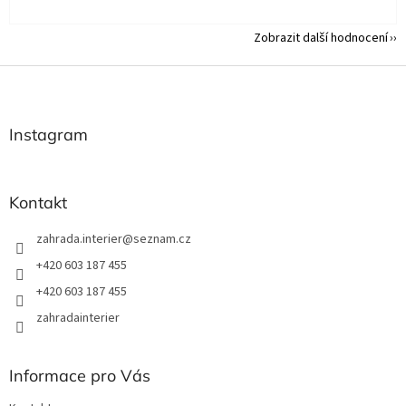
Zobrazit další hodnocení
Z
á
p
a
Instagram
t
í
Kontakt
zahrada.interier
@
seznam.cz
+420 603 187 455
+420 603 187 455
zahradainterier
Informace pro Vás