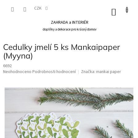
Přejít
na
CZK
NÁKU
obsah
KOŠÍK
ZAHRADA a INTERIÉR
doplňky a dekorace pro krásný domov
Cedulky jmelí 5 ks Mankaipaper
(Myyna)
6692
Průměrné
Neohodnoceno
Podrobnosti hodnocení
Značka:
mankai paper
hodnocení
produktu
je
0,0
z
5
hvězdiček.