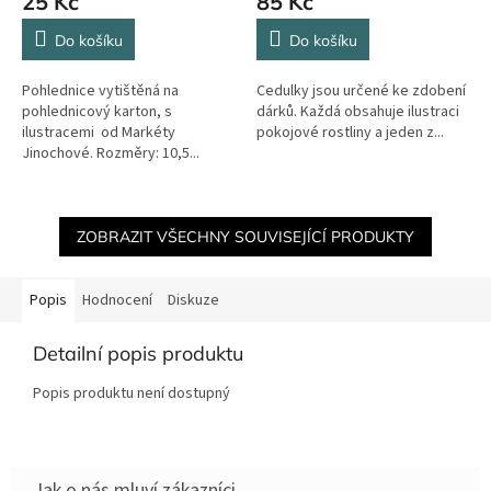
25 Kč
85 Kč
Do košíku
Do košíku
Pohlednice vytištěná na
Cedulky jsou určené ke zdobení
pohlednicový karton, s
dárků. Každá obsahuje ilustraci
ilustracemi od Markéty
pokojové rostliny a jeden z...
Jinochové. Rozměry: 10,5...
ZOBRAZIT VŠECHNY SOUVISEJÍCÍ PRODUKTY
Popis
Hodnocení
Diskuze
Detailní popis produktu
Popis produktu není dostupný