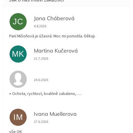
Jana Cháberová
JC
Hodnocení obchodu je 5 z 5 hvězdiček.
4.8.2026
Paní Mišoňová je úžasná. Moc mi pomohla. Děkuji.
Martina Kučerová
MK
Hodnocení obchodu je 5 z 5 hvězdiček.
21.7.2026
Hodnocení obchodu je 5 z 5 hvězdiček.
24.6.2026
+ Ochota, rychlost, kvalitně zabaleno, .....
Ivana Muellerova
IM
Hodnocení obchodu je 5 z 5 hvězdiček.
17.6.2026
vše OK