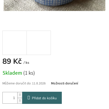
89 Kč
/ ks
Měrná
Skladem
(1 ks)
cena:
Můžeme doručit do:
11.8.2026
Možnosti doručení
Přidat do košíku