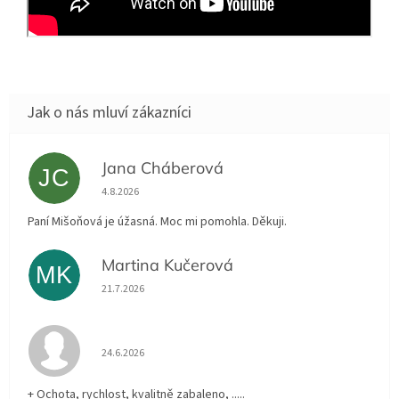
Jana Cháberová
JC
Hodnocení obchodu je 5 z 5 hvězdiček.
4.8.2026
Paní Mišoňová je úžasná. Moc mi pomohla. Děkuji.
Martina Kučerová
MK
Hodnocení obchodu je 5 z 5 hvězdiček.
21.7.2026
Hodnocení obchodu je 5 z 5 hvězdiček.
24.6.2026
+ Ochota, rychlost, kvalitně zabaleno, .....