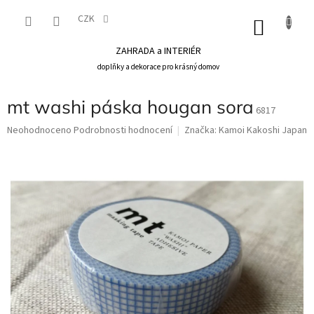
Přejít
na
CZK
NÁKU
obsah
KOŠÍK
ZAHRADA a INTERIÉR
doplňky a dekorace pro krásný domov
mt washi páska hougan sora
6817
Průměrné
Neohodnoceno
Podrobnosti hodnocení
Značka:
Kamoi Kakoshi Japan
hodnocení
produktu
je
0,0
z
5
hvězdiček.