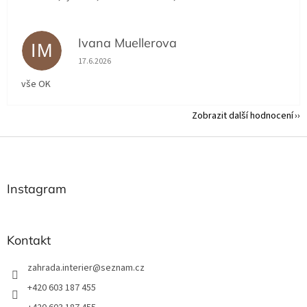
Ivana Muellerova
IM
Hodnocení obchodu je 5 z 5 hvězdiček.
17.6.2026
vše OK
Zobrazit další hodnocení
Z
á
p
a
Instagram
t
í
Kontakt
zahrada.interier
@
seznam.cz
+420 603 187 455