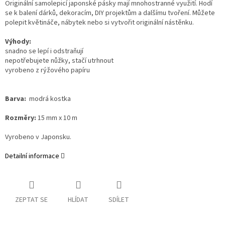
Originální samolepicí japonské pásky mají mnohostranné využití. Hodí
se k balení dárků, dekoracím, DIY projektům a dalšímu tvoření. Můžete
polepit květináče, nábytek nebo si vytvořit originální nástěnku.
Výhody:
snadno se lepí i odstraňují
nepotřebujete nůžky, stačí utrhnout
vyrobeno z rýžového papíru
Barva:
modrá kostka
Rozměry:
15 mm x 10 m
Vyrobeno v Japonsku.
Detailní informace
ZEPTAT SE
HLÍDAT
SDÍLET