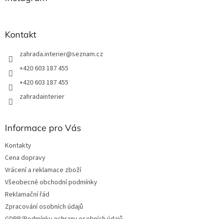
t
í
Kontakt
zahrada.interier
@
seznam.cz
+420 603 187 455
+420 603 187 455
zahradainterier
Informace pro Vás
Kontakty
Cena dopravy
Vrácení a reklamace zboží
Všeobecné obchodní podmínky
Reklamační řád
Zpracování osobních údajů
GDPR/Podmínky ochrany osobních údajů