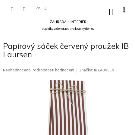
Přejít
na
CZK
NÁKU
obsah
KOŠÍK
ZAHRADA a INTERIÉR
doplňky a dekorace pro krásný domov
Papírový sáček červený proužek IB
Laursen
Průměrné
Neohodnoceno
Podrobnosti hodnocení
Značka:
IB LAURSEN
hodnocení
produktu
je
0,0
z
5
hvězdiček.