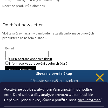
Recenze produktů a obchodu
Odebírat newsletter
Vložte svůj e-mail a my vám budeme zasílat informace o nových
produktech na našem e-shopu.
E-mail
GDPR ochrana osobních údajů
Informace ke zpracování osobních údajů
PŘIHLÁSIT SE
Sleva na první nákup
Přihlaste se k našim novinkám
a 5% sleva
je Vaše.
Používáme cookies, abychom Vám umožnili pohodlné
prohlížení webu a díky analýze provozu webu neustále
zlepšovali jeho funkce, výkon a použitelnost
.
Více informací
Chci novinky a slevu