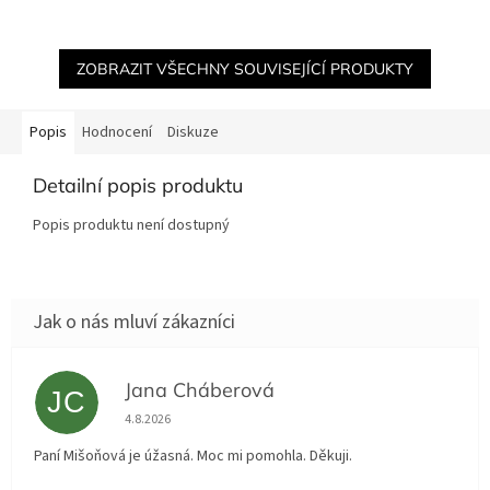
ZOBRAZIT VŠECHNY SOUVISEJÍCÍ PRODUKTY
Popis
Hodnocení
Diskuze
Detailní popis produktu
Popis produktu není dostupný
Jana Cháberová
JC
Hodnocení obchodu je 5 z 5 hvězdiček.
4.8.2026
Paní Mišoňová je úžasná. Moc mi pomohla. Děkuji.