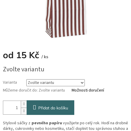
od
15 Kč
/ ks
Měrná
Zvolte variantu
cena:
Varianta
Můžeme doručit do:
Zvolte variantu
Možnosti doručení
Přidat do košíku
Stylové sáčky z
pevného papíru
využijete po celý rok. Hodí na drobné
dárky, cukrovinky nebo kosmetiku, stačí doplnit tou správnou stuhou a