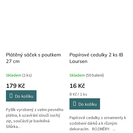
Plátěný sáček s poutkem
Papírové cedulky 2 ks IB
27 cm
Laursen
Skladem
(2 ks)
Skladem
(50 balení)
179 Kč
16 Kč
Měrná
8 Kč / 1 ks
Do košíku
cena:
Do košíku
Pytlík vyrobený z velmi pevného
plátna, k uzavírání slouží suchý
Papírové cedulky s ornamenty k
zip, součástí je bavlněná
ozdobení dárků a k různým
šňůrka...
dekoracím. ROZMĚRY: ...