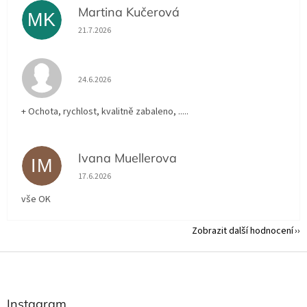
Martina Kučerová
MK
Hodnocení obchodu je 5 z 5 hvězdiček.
21.7.2026
Hodnocení obchodu je 5 z 5 hvězdiček.
24.6.2026
+ Ochota, rychlost, kvalitně zabaleno, .....
Ivana Muellerova
IM
Hodnocení obchodu je 5 z 5 hvězdiček.
17.6.2026
vše OK
Zobrazit další hodnocení
Z
á
p
a
Instagram