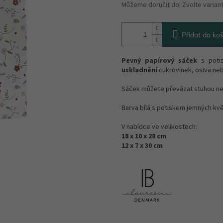
Můžeme doručit do:
Zvolte varian
Přidat do koš
Pevný papírový sáček
s potis
uskladnění
cukrovinek, osiva ne
Sáček můžete převázat stuhou ne
Barva bílá s potiskem jemných kvě
V nabídce ve velikostech:
18 x 10 x 28 cm
12 x 7 x 30 cm