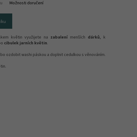
tu
Možnosti doručení
íku
kem květin využijete na
zabalení
menších
dárků
, k
bo
cibulek jarních květin
.
bo ozdobit washi páskou a doplnit cedulkou s věnováním.
tin.