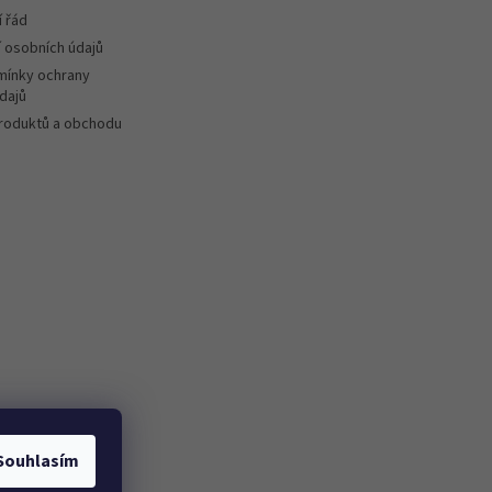
 řád
 osobních údajů
ínky ochrany
dajů
roduktů a obchodu
Souhlasím