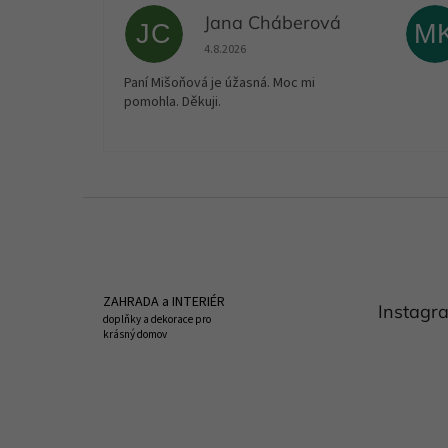
Jana Cháberová
JC
M
Hodnocení obchodu je 5 z 5 hvězdiček.
4.8.2026
Paní Mišoňová je úžasná. Moc mi
pomohla. Děkuji.
Z
á
p
a
t
ZAHRADA a INTERIÉR
Instagr
í
doplňky a dekorace pro
krásný domov