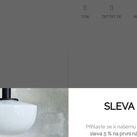
TISK
ZEPTAT SE
H
SLEVA 
vý sáček červený proužek IB
Vidličky z březového dřeva 
en
Přihlaste se k našemu
sleva 5 % na první n