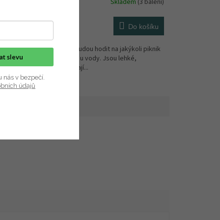
(3 balení)
Skladem
(3 balení)
46 Kč
košíku
Do košíku
koli
Tyto lžíce se budou hodit na jakýkoli piknik
kat slevu
lehké,
v přírodě nebo u vody. Jsou lehké,
nerozbitné a dají...
u nás v bezpečí.
obních údajů