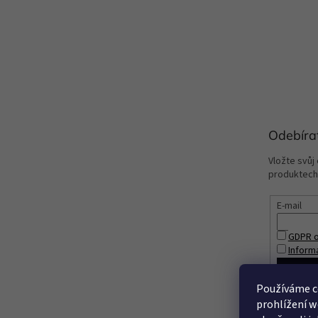
Odebíra
Vložte svůj
produktech
E-mail
GDPR o
Inform
PŘIHL
Používáme c
prohlížení w