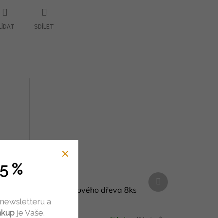
LÍDAT
SDÍLET
5 %
Další
produkt
8ks
Lžíce z březového dřeva 8ks
 newsletteru a
ákup
je Vaše.