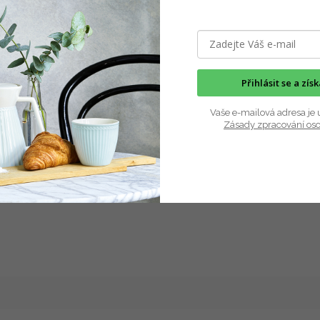
Skladem
(2 ks)
Skladem
 Kč
46 Kč
DETAIL
Do 
sáčky z pevného papíru využijete
Tyto příbory se budou hodit na jaký
rok. Hodí na drobné dárky,
Přihlásit se a zís
piknik v přírodě nebo u vody. Jsou 
ky nebo...
nerozbitné a...
Vaše e-mailová adresa je 
Zásady zpracování os