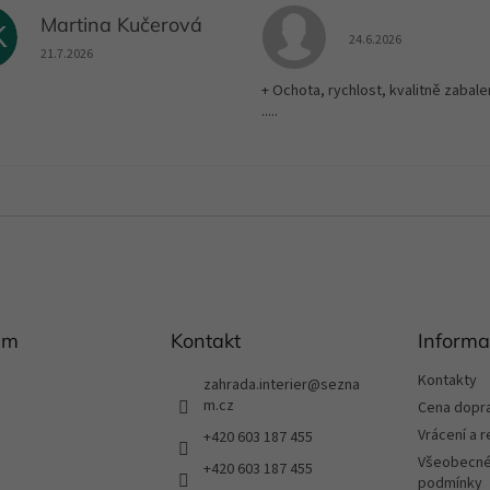
Martina Kučerová
K
Hodnocení obchodu je
24.6.2026
Hodnocení obchodu je 5 z 5 hvězdiček.
21.7.2026
+ Ochota, rychlost, kvalitně zabale
.....
am
Kontakt
Informa
Kontakty
zahrada.interier
@
sezna
m.cz
Cena dopr
Vrácení a 
+420 603 187 455
Všeobecné
+420 603 187 455
podmínky