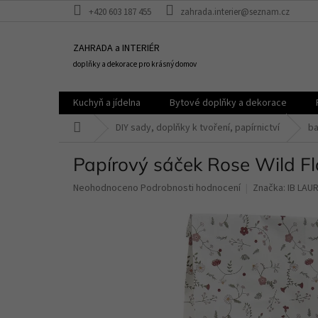
Přejít
+420 603 187 455
zahrada.interier@seznam.cz
na
obsah
ZAHRADA a INTERIÉR
doplňky a dekorace pro krásný domov
Kuchyň a jídelna
Bytové doplňky a dekorace
Domů
DIY sady, doplňky k tvoření, papírnictví
ba
Papírový sáček Rose Wild F
Průměrné
Neohodnoceno
Podrobnosti hodnocení
Značka:
IB LAU
hodnocení
produktu
je
0,0
z
5
hvězdiček.