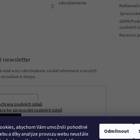
zahradainterier
Reklamační
Zpracování
GDPR/Podm
osobních ú
Recenze p
t newsletter
 e-mail a my vám budeme zasílat informace o nových
 na našem e-shopu.
chrana osobních údajů
ace ke zpracování osobních údajů
ÁSIT SE
ookies, abychom Vám umožnili pohodlné
Odmítnout
ebu a díky analýze provozu webu neustále