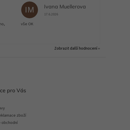
Ivana Muellerova
IM
 5 z 5 hvězdiček.
Hodnocení obchodu je 5 z 5 hvězdiček.
17.6.2026
no,
vše OK
Zobrazit další hodnocení
ce pro Vás
avy
reklamace zboží
 obchodní