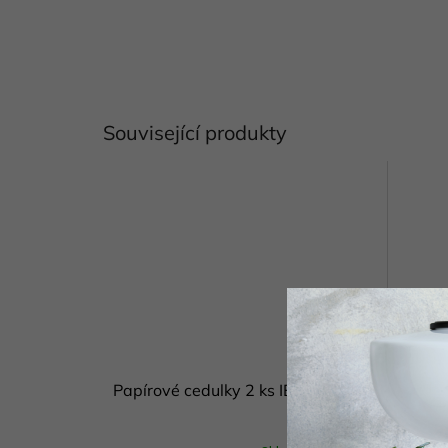
Související produkty
Papírové cedulky 2 ks IB Laursen
Papíro
Laurs