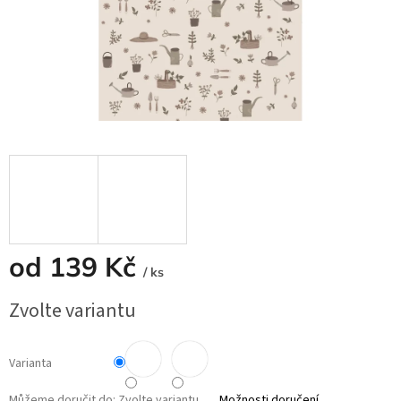
od
139 Kč
/ ks
Měrná
Zvolte variantu
cena:
Varianta
Můžeme doručit do:
Zvolte variantu
Možnosti doručení