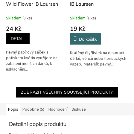
Wild Flower IB Laursen
IB Laursen
Skladem
(3 ks)
Skladem
(1 ks)
24 Kč
19 Kč
DETAIL
Do košíku
Pevný papírový sáček s
Drátěný čtyřlístek na dekoraci
potiskem květin využijete na
dárků, věnců nebo floristických
zabalení menších dárků, k
vazeb. Materiál: pevný...
uskladnění...
ZOBRAZIT VŠECHNY SOUVISEJÍCÍ PRODUKTY
Popis
Podobné (5)
Hodnocení
Diskuze
Detailní popis produktu