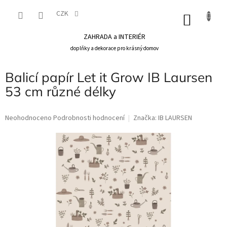
Přejít
na
CZK
NÁKU
obsah
KOŠÍK
ZAHRADA a INTERIÉR
doplňky a dekorace pro krásný domov
Balicí papír Let it Grow IB Laursen
53 cm různé délky
Průměrné
Neohodnoceno
Podrobnosti hodnocení
Značka:
IB LAURSEN
hodnocení
produktu
je
0,0
z
5
hvězdiček.