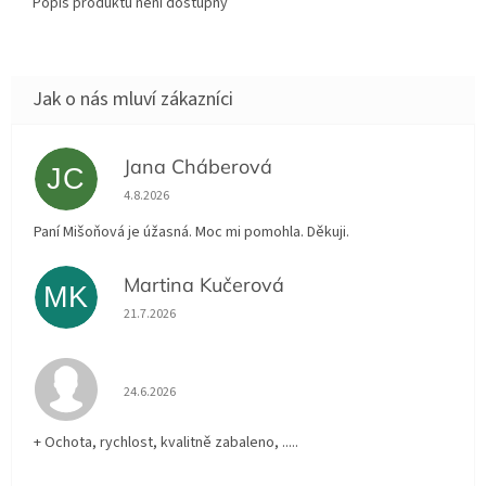
Popis produktu není dostupný
Jana Cháberová
JC
Hodnocení obchodu je 5 z 5 hvězdiček.
4.8.2026
Paní Mišoňová je úžasná. Moc mi pomohla. Děkuji.
Martina Kučerová
MK
Hodnocení obchodu je 5 z 5 hvězdiček.
21.7.2026
Hodnocení obchodu je 5 z 5 hvězdiček.
24.6.2026
+ Ochota, rychlost, kvalitně zabaleno, .....