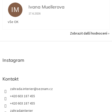
Ivana Muellerova
IM
Hodnocení obchodu je 5 z 5 hvězdiček.
17.6.2026
vše OK
Zobrazit další hodnocení
Z
á
p
a
Instagram
t
í
Kontakt
zahrada.interier
@
seznam.cz
+420 603 187 455
+420 603 187 455
zahradainterier