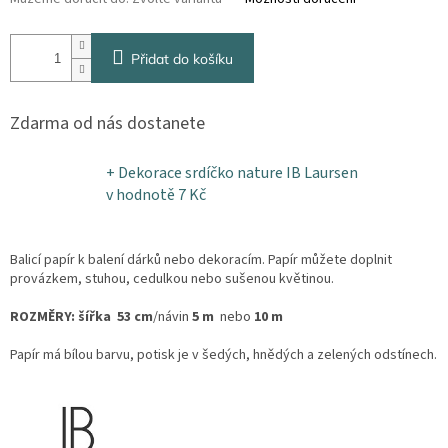
Přidat do košíku
Zdarma od nás dostanete
+ Dekorace srdíčko nature IB Laursen
v hodnotě 7 Kč
Balicí papír k balení dárků nebo dekoracím. Papír můžete doplnit
provázkem, stuhou, cedulkou nebo sušenou květinou.
ROZMĚRY:
šířka 53 cm
/návin
5 m
nebo
10 m
Papír má bílou barvu, potisk je v šedých, hnědých a zelených odstínech.