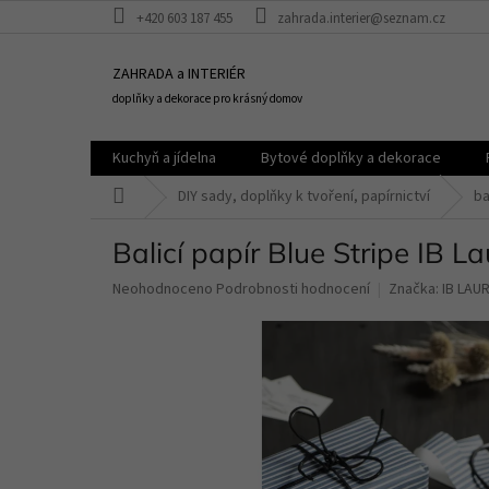
Přejít
+420 603 187 455
zahrada.interier@seznam.cz
na
obsah
ZAHRADA a INTERIÉR
doplňky a dekorace pro krásný domov
Kuchyň a jídelna
Bytové doplňky a dekorace
Domů
DIY sady, doplňky k tvoření, papírnictví
ba
Balicí papír Blue Stripe IB 
Průměrné
Neohodnoceno
Podrobnosti hodnocení
Značka:
IB LAU
hodnocení
produktu
je
0,0
z
5
hvězdiček.