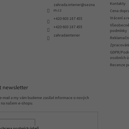
Kontakty
zahrada.interier
@
sezna
m.cz
Cena dopr
Vrácení a 
+420 603 187 455
Všeobecné
+420 603 187 455
podmínky
zahradainterier
Reklamační
Zpracování
GDPR/Podm
osobních ú
Recenze p
t newsletter
 e-mail a my vám budeme zasílat informace o nových
 na našem e-shopu.
chrana osobních údajů