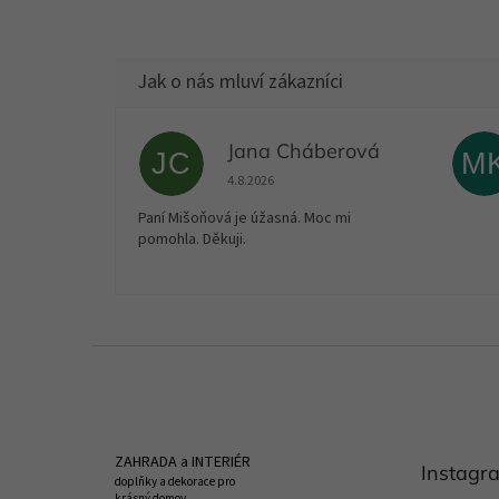
Jana Cháberová
JC
M
Hodnocení obchodu je 5 z 5 hvězdiček.
4.8.2026
Paní Mišoňová je úžasná. Moc mi
pomohla. Děkuji.
Z
á
p
a
t
ZAHRADA a INTERIÉR
Instagr
í
doplňky a dekorace pro
krásný domov