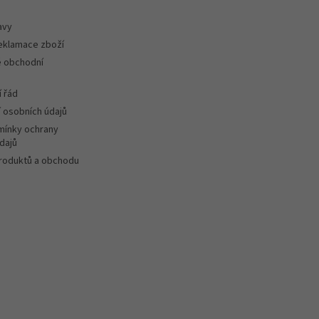
avy
reklamace zboží
 obchodní
 řád
 osobních údajů
ínky ochrany
dajů
roduktů a obchodu