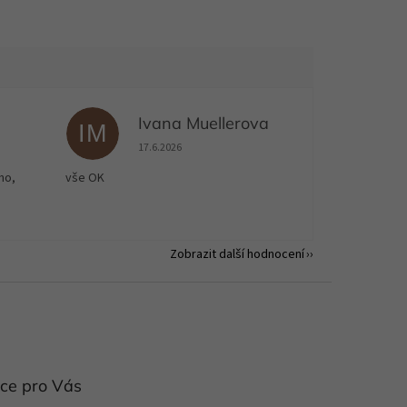
Ivana Muellerova
IM
 5 z 5 hvězdiček.
Hodnocení obchodu je 5 z 5 hvězdiček.
17.6.2026
no,
vše OK
Zobrazit další hodnocení
ce pro Vás