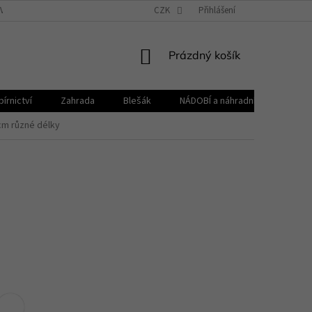
VŠEOBECNÉ OBCHODNÍ PODMÍNKY
CZK
REKLAMAČNÍ ŘÁD
Přihlášení
ZPRACOVÁNÍ 
NÁKUPNÍ
Prázdný košík
KOŠÍK
írnictví
Zahrada
Blešák
NÁDOBÍ a náhradní díly KELOmat
 cm různé délky