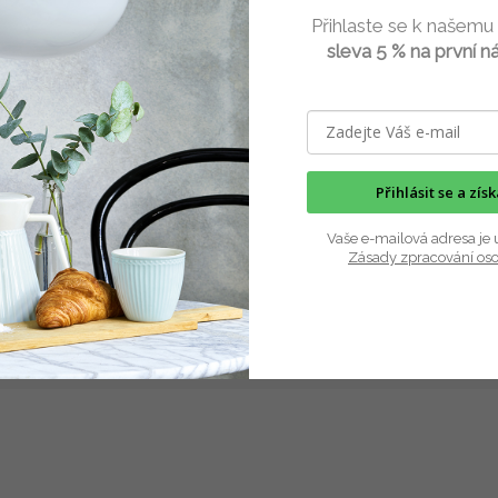
Přihlaste se k našemu
ná stuha pertle 3 mm 25 m
Stuha sametová oboustrann
sleva 5 % na první n
barvy
cívce 7 m různé barvy
Skladem
(2 ks)
Skla
č
109 Kč
DETAIL
D
Přihlásit se a zís
uha na papírové špulce je určená k
Oboustranná sametová stuha na pl
 textilní galanterii, k výrobě
cívce je vhodná k výrobě a...
Vaše e-mailová adresa je 
.
Zásady zpracování os
ze