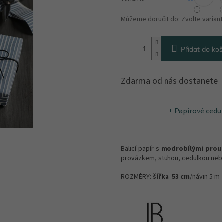
Můžeme doručit do:
Zvolte varian
Přidat do koš
Zdarma od nás dostanete
+ Papírové cedul
Balicí papír s
modrobílými prou
provázkem, stuhou, cedulkou neb
ROZMĚRY:
šířka 53 cm
/návin 5 m