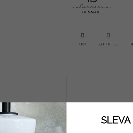
TISK
ZEPTAT SE
H
SLEVA 