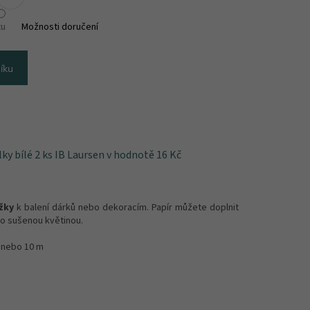
tu
Možnosti doručení
íku
ky bílé 2 ks IB Laursen
v hodnotě 16 Kč
žky
k balení dárků nebo dekoracím. Papír můžete doplnit
o sušenou květinou.
 nebo 10 m