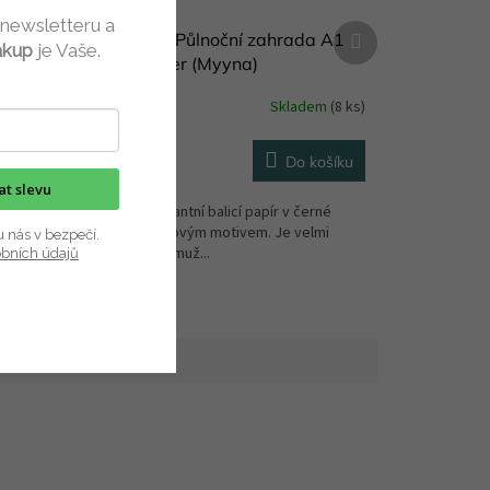
 newsletteru a
Další
á na
Balicí papír Půlnoční zahrada A1
ákup
je Vaše.
produkt
Mankaipaper (Myyna)
dem
(1 ks)
Skladem
(8 ks)
50 Kč
ETAIL
Do košíku
kat slevu
astové
Novinka – elegantní balicí papír v černé
barvě s květinovým motivem. Je velmi
u nás v bezpečí.
pevný, díky čemuž...
obních údajů