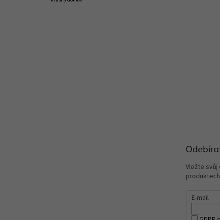
Odebíra
Vložte svůj
produktech
E-mail
GDPR o