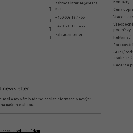
Kontakty
zahrada.interier
@
sezna
m.cz
Cena dopr
Vrácení a 
+420 603 187 455
Všeobecné
+420 603 187 455
podmínky
zahradainterier
Reklamační
Zpracování
GDPR/Podm
osobních ú
Recenze p
t newsletter
 e-mail a my vám budeme zasílat informace o nových
 na našem e-shopu.
chrana osobních údajů