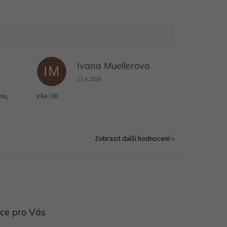
Ivana Muellerova
IM
 5 z 5 hvězdiček.
Hodnocení obchodu je 5 z 5 hvězdiček.
17.6.2026
no,
vše OK
Zobrazit další hodnocení
ce pro Vás