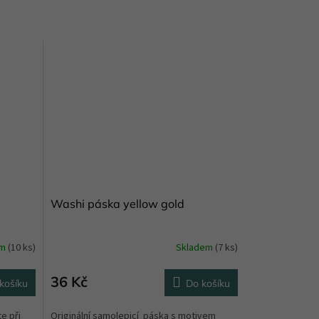
Washi páska yellow gold
em
(10 ks)
Skladem
(7 ks)
36 Kč
košíku
Do košíku
e při
Originální samolepicí páska s motivem