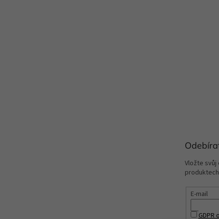
Odebíra
Vložte svůj
produktech
E-mail
GDPR o