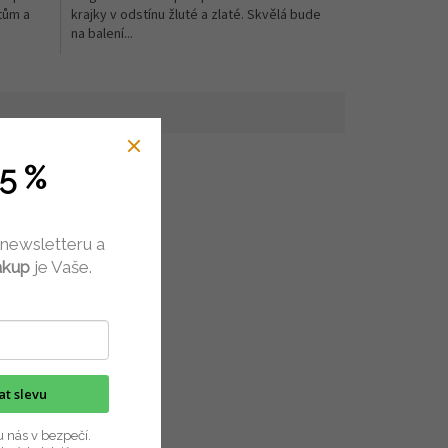
tům a
krajky v odstínu žluté a zlaté. Skvělá bude
na balení...
5 %
 newsletteru a
ákup
je Vaše.
kat slevu
u nás v bezpečí.