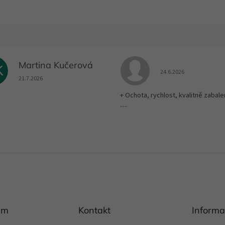
Martina Kučerová
K
Hodnocení obchodu je
24.6.2026
Hodnocení obchodu je 5 z 5 hvězdiček.
21.7.2026
+ Ochota, rychlost, kvalitně zabale
.....
am
Kontakt
Informa