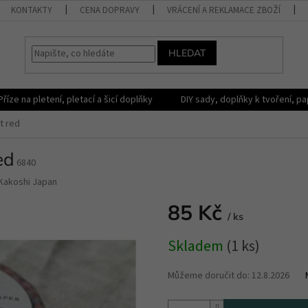
KONTAKTY
CENA DOPRAVY
VRÁCENÍ A REKLAMACE ZBOŽÍ
HLEDAT
Příze na pletení, pletací a šicí doplňky
DIY sady, doplňky k tvoření, pap
t red
ed
6840
Kakoshi Japan
85 Kč
/ ks
Měrná
Skladem
(1 ks)
cena:
Můžeme doručit do:
12.8.2026