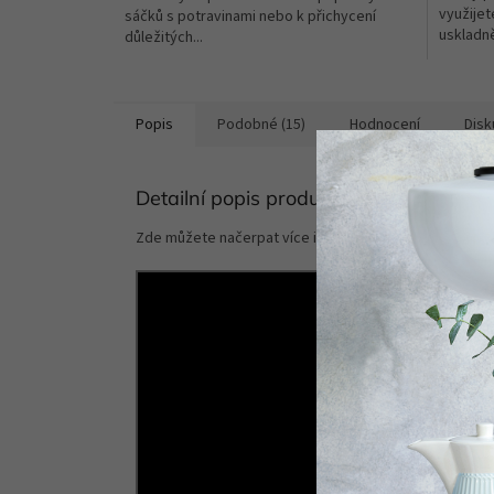
využijet
sáčků s potravinami nebo k přichycení
uskladně
důležitých...
Popis
Podobné (15)
Hodnocení
Disk
Detailní popis produktu
Zde můžete načerpat více inspirace - zdroj
http://ww