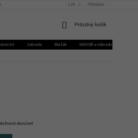
VŠEOBECNÉ OBCHODNÍ PODMÍNKY
CZK
REKLAMAČNÍ ŘÁD
Přihlášení
ZPRACOVÁNÍ 
NÁKUPNÍ
Prázdný košík
KOŠÍK
írnictví
Zahrada
Blešák
NÁDOBÍ a náhradní díly KELOmat
Možnosti doručení