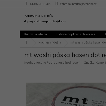
Přejít
+420 603 187 455
zahrada.interier@seznam.cz
na
obsah
ZAHRADA a INTERIÉR
doplňky a dekorace pro krásný domov
Kuchyň a jídelna
Bytové doplňky a dekorace
Domů
Kuchyň a jídelna
mt washi páska hasen do
mt washi páska hasen dot r
Průměrné
Neohodnoceno
Podrobnosti hodnocení
Značka:
Kamoi 
hodnocení
produktu
je
0,0
z
5
hvězdiček.