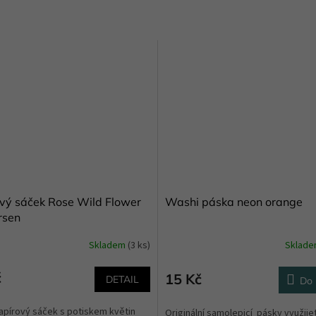
vý sáček Rose Wild Flower
Washi páska neon orange
rsen
Skladem
(3 ks)
Sklad
č
15 Kč
DETAIL
Do 
apírový sáček s potiskem květin
Originální samolepicí pásky využijet