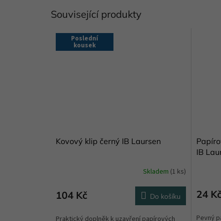
Související produkty
Poslední
kousek
Kovový klip černý IB Laursen
Papíro
IB Lau
Skladem
(1 ks)
24 K
104 Kč
Do košíku
Pevný p
Praktický doplněk k uzavření papírových