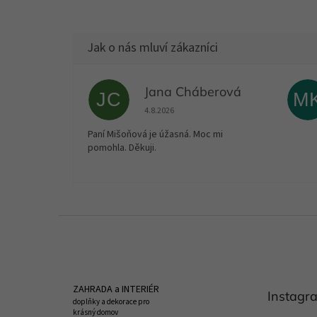
Jana Cháberová
JC
M
Hodnocení obchodu je 5 z 5 hvězdiček.
4.8.2026
Paní Mišoňová je úžasná. Moc mi
pomohla. Děkuji.
Z
á
p
a
t
ZAHRADA a INTERIÉR
Instagr
í
doplňky a dekorace pro
krásný domov