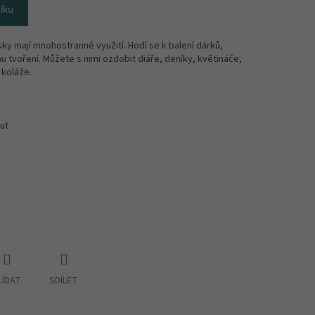
íku
ky mají mnohostranné využití. Hodí se k balení dárků,
u tvoření. Můžete s nimi ozdobit diáře, deníky, květináče,
 koláže.
ut
LÍDAT
SDÍLET