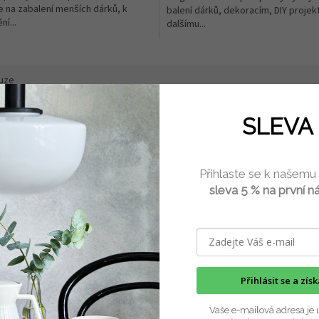
e na zabalení menších dárků, k
balení dárků, dekoracím, DIY projek
ní...
dalšímu...
uze
SLEVA 
w.mt-maskingtape.com/
Přihlaste se k našemu
sleva 5 % na první n
Přihlásit se a zís
Vaše e-mailová adresa je 