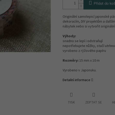
Přidat do koš
Originální samolepicí japonské pás
dekoracím, DIY projektům a dalším
nábytek nebo si vytvořit originální
Výhody:
snadno se lepí i odstraňují
nepotřebujete nůžky, stačí utrhno
vyrobeno z rýžového papíru
Rozměry:
15 mm x 10 m
Vyrobeno v Japonsku.
Detailní informace
TISK
ZEPTAT SE
H