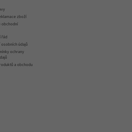
avy
reklamace zboží
 obchodní
 řád
 osobních údajů
ínky ochrany
dajů
roduktů a obchodu