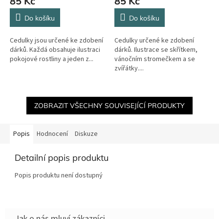
85 Kč
85 Kč
Do košíku
Do košíku
Cedulky jsou určené ke zdobení
Cedulky určené ke zdobení
dárků. Každá obsahuje ilustraci
dárků. Ilustrace se skřítkem,
pokojové rostliny a jeden z...
vánočním stromečkem a se
zvířátky....
ZOBRAZIT VŠECHNY SOUVISEJÍCÍ PRODUKTY
Popis
Hodnocení
Diskuze
Detailní popis produktu
Popis produktu není dostupný