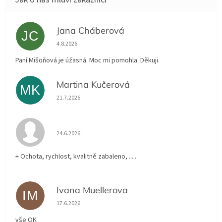
Jana Cháberová
JC
Hodnocení obchodu je 5 z 5 hvězdiček.
4.8.2026
Paní Mišoňová je úžasná. Moc mi pomohla. Děkuji.
Martina Kučerová
MK
Hodnocení obchodu je 5 z 5 hvězdiček.
21.7.2026
Hodnocení obchodu je 5 z 5 hvězdiček.
24.6.2026
+ Ochota, rychlost, kvalitně zabaleno, .....
Ivana Muellerova
IM
Hodnocení obchodu je 5 z 5 hvězdiček.
17.6.2026
vše OK