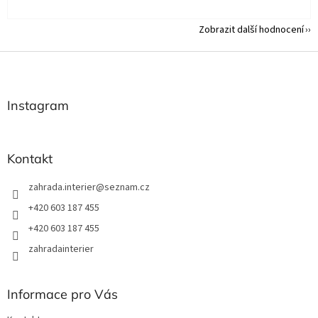
Zobrazit další hodnocení
Z
á
p
a
Instagram
t
í
Kontakt
zahrada.interier
@
seznam.cz
+420 603 187 455
+420 603 187 455
zahradainterier
Informace pro Vás