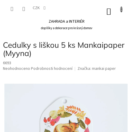
Přejít
na
CZK
NÁKU
obsah
KOŠÍK
ZAHRADA a INTERIÉR
doplňky a dekorace pro krásný domov
Cedulky s liškou 5 ks Mankaipaper
(Myyna)
6693
Průměrné
Neohodnoceno
Podrobnosti hodnocení
Značka:
mankai paper
hodnocení
produktu
je
0,0
z
5
hvězdiček.