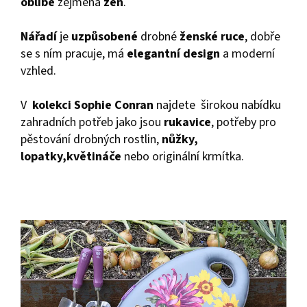
obli
bě
zejména
žen
.
Nářadí
je
uzpůsobené
drobné
ženské ruce
, dobře
se s ním pracuje, má
elegantní design
a moderní
vzhled.
V
kolekci Sophie Conran
najdete širokou nabídku
zahradních potřeb jako jsou
rukavice
, potřeby pro
pěstování drobných rostlin,
nůžky,
lopatky
,
květináče
nebo originální krmítka.