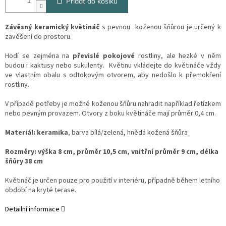
Přidat do košíku
Závěsný keramický květináč
s pevnou koženou šňůrou je určený k
zavěšení do prostoru.
Hodí se zejména na
převislé pokojové
rostliny, ale hezké v něm
budou i kaktusy nebo sukulenty. Květinu vkládejte do květináče vždy
ve vlastním obalu s odtokovým otvorem, aby nedošlo k přemokření
rostliny.
V případě potřeby je možné koženou šňůru nahradit například řetízkem
nebo pevným provazem. Otvory z boku květináče mají průměr 0,4 cm.
Materiál:
keramika
, barva bílá/zelená, hnědá kožená šňůra
Rozměry:
výška 8 cm, průměr 10,5 cm, vnitřní průměr 9 cm, délka
šňůry 38 cm
Květináč je určen pouze pro použití v interiéru, případně během letního
období na kryté terase.
Detailní informace