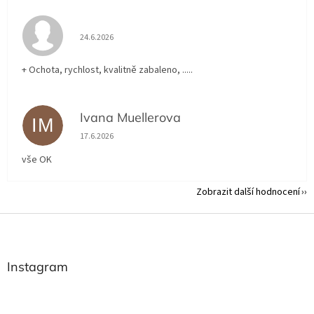
Hodnocení obchodu je 5 z 5 hvězdiček.
24.6.2026
+ Ochota, rychlost, kvalitně zabaleno, .....
Ivana Muellerova
IM
Hodnocení obchodu je 5 z 5 hvězdiček.
17.6.2026
vše OK
Zobrazit další hodnocení
Z
á
p
a
Instagram
t
í