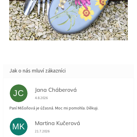
Jana Cháberová
JC
Hodnocení obchodu je 5 z 5 hvězdiček.
4.8.2026
Paní Mišoňová je úžasná. Moc mi pomohla. Děkuji.
Martina Kučerová
MK
Hodnocení obchodu je 5 z 5 hvězdiček.
21.7.2026