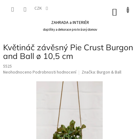
Přejít
na
CZK
NÁKU
obsah
KOŠÍK
ZAHRADA a INTERIÉR
doplňky a dekorace pro krásný domov
Květináč závěsný Pie Crust Burgon
and Ball ø 10,5 cm
5525
Průměrné
Neohodnoceno
Podrobnosti hodnocení
Značka:
Burgon & Ball
hodnocení
produktu
je
0,0
z
5
hvězdiček.