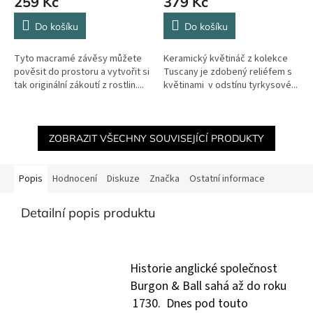
259 Kč
379 Kč
Do košíku
Do košíku
Tyto macramé závěsy můžete
Keramický květináč z kolekce
pověsit do prostoru a vytvořit si
Tuscany je zdobený reliéfem s
tak originální zákoutí z rostlin....
květinami v odstínu tyrkysové...
ZOBRAZIT VŠECHNY SOUVISEJÍCÍ PRODUKTY
Popis
Hodnocení
Diskuze
Značka
Ostatní informace
Detailní popis produktu
Historie anglické společnost
Burgon & Ball sahá až do roku
1730. Dnes pod touto