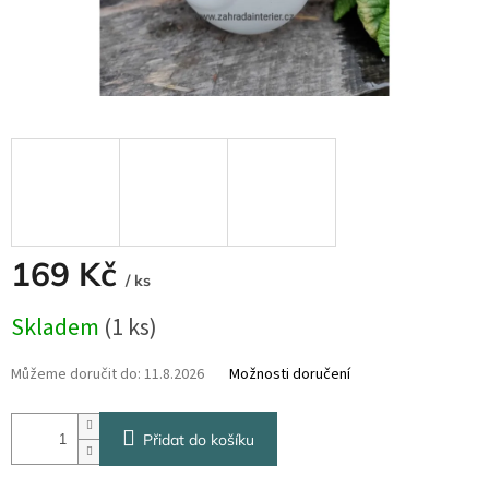
169 Kč
/ ks
Měrná
Skladem
(1 ks)
cena:
Můžeme doručit do:
11.8.2026
Možnosti doručení
Přidat do košíku