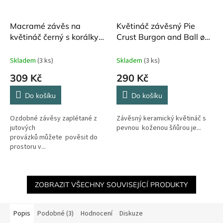
Macramé závěs na
Květináč závěsný Pie
květináč černý s korálky
Crust Burgon and Ball ø
IB Laursen
10,5 cm
Skladem
(3 ks)
Skladem
(3 ks)
309 Kč
290 Kč
Do košíku
Do košíku
Ozdobné závěsy zaplétané z
Závěsný keramický květináč s
jutových
pevnou koženou šňůrou je...
provázků můžete pověsit do
prostoru v...
ZOBRAZIT VŠECHNY SOUVISEJÍCÍ PRODUKTY
Popis
Podobné (3)
Hodnocení
Diskuze