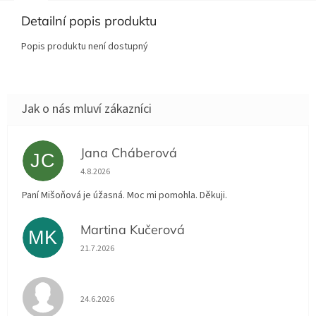
Detailní popis produktu
Popis produktu není dostupný
Jana Cháberová
JC
Hodnocení obchodu je 5 z 5 hvězdiček.
4.8.2026
Paní Mišoňová je úžasná. Moc mi pomohla. Děkuji.
Martina Kučerová
MK
Hodnocení obchodu je 5 z 5 hvězdiček.
21.7.2026
Hodnocení obchodu je 5 z 5 hvězdiček.
24.6.2026