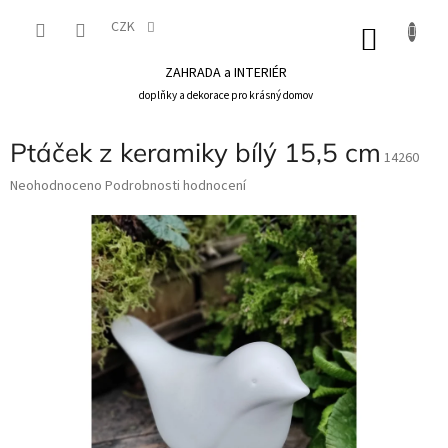
Přejít
na
CZK
NÁKU
obsah
KOŠÍK
ZAHRADA a INTERIÉR
doplňky a dekorace pro krásný domov
Ptáček z keramiky bílý 15,5 cm
14260
Průměrné
Neohodnoceno
Podrobnosti hodnocení
hodnocení
produktu
je
0,0
z
5
hvězdiček.