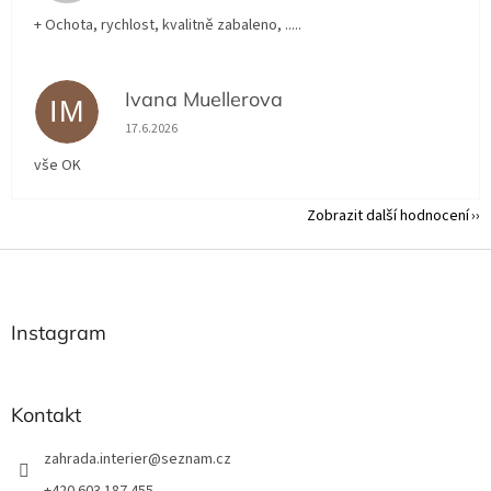
+ Ochota, rychlost, kvalitně zabaleno, .....
Ivana Muellerova
IM
Hodnocení obchodu je 5 z 5 hvězdiček.
17.6.2026
vše OK
Zobrazit další hodnocení
Z
á
p
a
Instagram
t
í
Kontakt
zahrada.interier
@
seznam.cz
+420 603 187 455