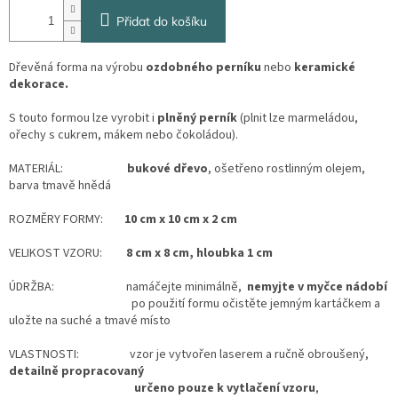
Přidat do košíku
Dřevěná forma na výrobu
ozdobného perníku
nebo
keramické
dekorace.
S touto formou lze vyrobit i
plněný perník
(plnit lze marmeládou,
ořechy s cukrem, mákem nebo čokoládou).
MATERIÁL:
bukové dřevo
, ošetřeno rostlinným olejem,
barva tmavě hnědá
ROZMĚRY FORMY:
10 cm x 10 cm x 2 cm
VELIKOST VZORU:
8 cm x 8 cm, hloubka 1 cm
ÚDRŽBA: namáčejte minimálně,
nemyjte v myčce nádobí
po použití formu očistěte jemným kartáčkem a
uložte na suché a tmavé místo
VLASTNOSTI: vzor je vytvořen laserem a ručně obroušený,
detailně propracovaný
určeno pouze k vytlačení vzoru
,