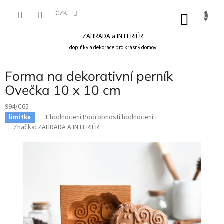
Přejít
na
CZK
NÁKU
obsah
KOŠÍK
ZAHRADA a INTERIÉR
doplňky a dekorace pro krásný domov
Forma na dekorativní perník
Ovečka 10 x 10 cm
994/C65
Průměrné
1 hodnocení
Podrobnosti hodnocení
limitka
hodnocení
Značka:
ZAHRADA A INTERIÉR
produktu
je
5,0
z
5
hvězdiček.