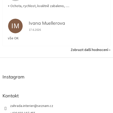
+ Ochota, rychlost, kvalitně zabaleno, .....
Ivana Muellerova
IM
Hodnocení obchodu je 5 z 5 hvězdiček.
17.6.2026
vše OK
Zobrazit další hodnocení
Z
á
p
a
Instagram
t
í
Kontakt
zahrada.interier
@
seznam.cz