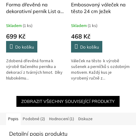
Forma dřevěná na
Embosovaný váleček na
dekorativní perník List a
těsto 24 cm Ježek
houba 15 cm x 10 cm
Skladem
(1 ks)
Skladem
(1 ks)
699 Kč
468 Kč
Do košíku
Do košíku
Zdobená dřevěná forma k
Váleček na těsto k výrobě
výrobě tlačeného perníku a
sušenek a perníčků s ozdobným
dekorací z tvárných hmot. Díky
motivem. Každý kus je
hlubokému...
vyrobený ručně z...
ZOBRAZIT VŠECHNY SOUVISEJÍCÍ PRODUKTY
Popis
Podobné (2)
Hodnocení (1)
Diskuze
Detailní popis produktu