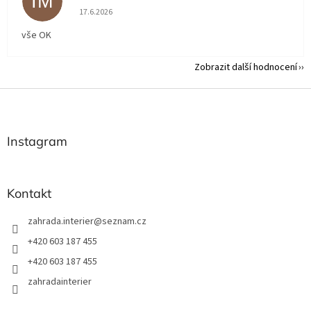
IM
Hodnocení obchodu je 5 z 5 hvězdiček.
17.6.2026
vše OK
Zobrazit další hodnocení
Z
á
p
a
Instagram
t
í
Kontakt
zahrada.interier
@
seznam.cz
+420 603 187 455
+420 603 187 455
zahradainterier