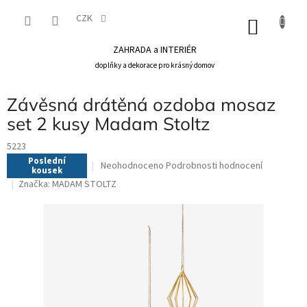
Přejít
na
CZK
NÁKU
obsah
KOŠÍK
ZAHRADA a INTERIÉR
doplňky a dekorace pro krásný domov
Závěsná drátěná ozdoba mosaz
set 2 kusy Madam Stoltz
5223
Poslední
Průměrné
Neohodnoceno
Podrobnosti hodnocení
kousek
hodnocení
Značka:
MADAM STOLTZ
produktu
je
0,0
z
5
hvězdiček.