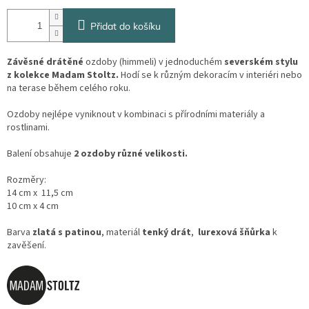
Přidat do košíku
Závěsné drátěné
ozdoby (himmeli) v jednoduchém
severském stylu
z kolekce Madam Stoltz.
Hodí se k různým dekoracím v interiéri nebo
na terase během celého roku.
Ozdoby nejlépe vyniknout v kombinaci s přírodními materiály a
rostlinami.
Balení obsahuje
2 ozdoby různé velikosti.
Rozměry:
14 cm x 11,5 cm
10 cm x 4 cm
Barva
zlatá s patinou
, materiál
tenký drát
,
lurexová šňůrka
k
zavěšení.