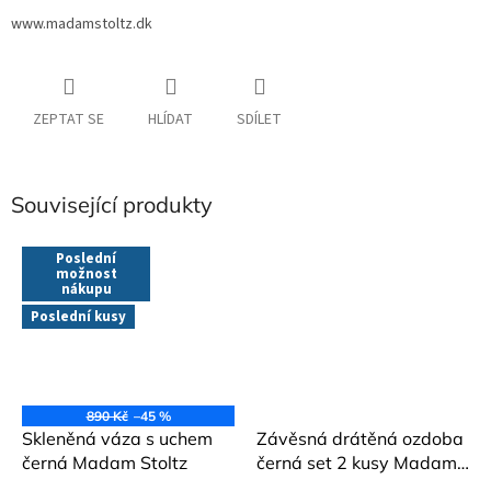
www.madamstoltz.dk
ZEPTAT SE
HLÍDAT
SDÍLET
Související produkty
Poslední
možnost
nákupu
Poslední kusy
890 Kč
–45 %
Skleněná váza s uchem
Závěsná drátěná ozdoba
černá Madam Stoltz
černá set 2 kusy Madam
Stoltz