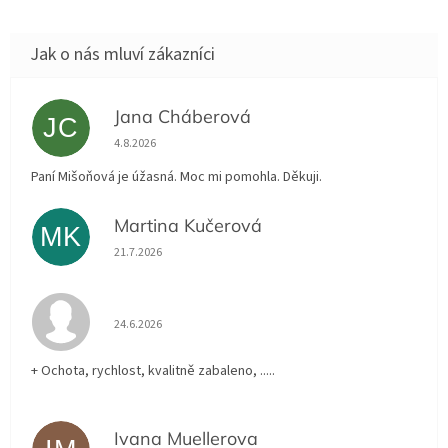
Jana Cháberová
JC
Hodnocení obchodu je 5 z 5 hvězdiček.
4.8.2026
Paní Mišoňová je úžasná. Moc mi pomohla. Děkuji.
Martina Kučerová
MK
Hodnocení obchodu je 5 z 5 hvězdiček.
21.7.2026
Hodnocení obchodu je 5 z 5 hvězdiček.
24.6.2026
+ Ochota, rychlost, kvalitně zabaleno, .....
Ivana Muellerova