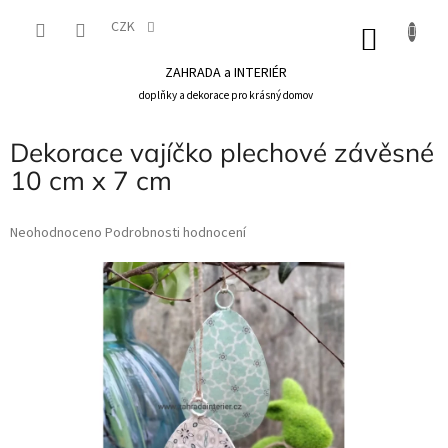
Přejít
na
CZK
NÁKU
obsah
KOŠÍK
ZAHRADA a INTERIÉR
doplňky a dekorace pro krásný domov
Dekorace vajíčko plechové závěsné
10 cm x 7 cm
Průměrné
Neohodnoceno
Podrobnosti hodnocení
hodnocení
produktu
je
0,0
z
5
hvězdiček.