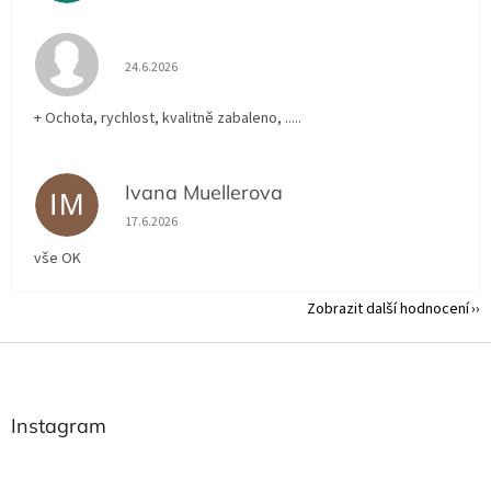
Hodnocení obchodu je 5 z 5 hvězdiček.
24.6.2026
+ Ochota, rychlost, kvalitně zabaleno, .....
Ivana Muellerova
IM
Hodnocení obchodu je 5 z 5 hvězdiček.
17.6.2026
vše OK
Zobrazit další hodnocení
Z
á
p
a
Instagram
t
í