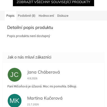
ZOBRAZIT VŠECHNY SOUVISEJÍCÍ PRODUKTY
Popis
Podobné (8)
Hodnocení
Diskuze
Detailní popis produktu
Popis produktu není dostupný
Jana Cháberová
JC
Hodnocení obchodu je 5 z 5 hvězdiček.
4.8.2026
Paní Mišoňová je úžasná. Moc mi pomohla. Děkuji.
Martina Kučerová
MK
Hodnocení obchodu je 5 z 5 hvězdiček.
21.7.2026