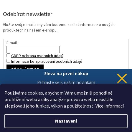
Odebírat newsletter
Vložte svůj e-mail a my vám budeme zasílat informace o nových
produktech na našem e-shopu.
E-mail
GDPR ochrana osobních údajů
Informace ke zpracování osobních údajů
PŘIHLÁSIT SE
Sleva na první nákup
Přihlaste se k našim novinkám
a 5% sleva
je Vaše.
Používáme cookies, abychom Vám umožnili pohodlné
prohlížení webu a díky analýze provozu webu neustále
zlepšovali jeho funkce, výkon a použitelnost
.
Více informací
Chci novinky a slevu
Vytvořil Shoptet
Vaše data jsou u nás v bezpečí.
Nastavení