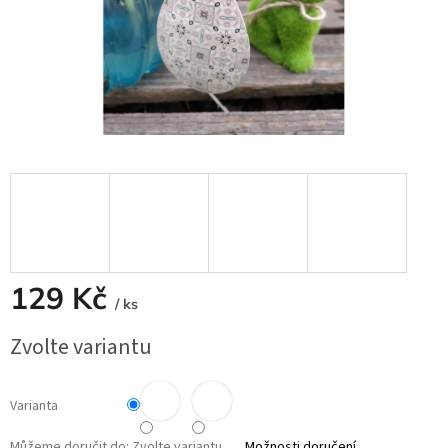
129 Kč
/ ks
Měrná
Zvolte variantu
cena:
Varianta
Můžeme doručit do:
Zvolte variantu
Možnosti doručení