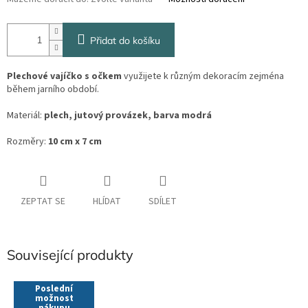
Přidat do košíku
Plechové vajíčko s očkem
využijete k různým dekoracím zejména
během jarního období.
Materiál:
plech, jutový provázek, barva modrá
Rozměry:
10 cm x 7 cm
ZEPTAT SE
HLÍDAT
SDÍLET
Související produkty
Poslední
možnost
nákupu