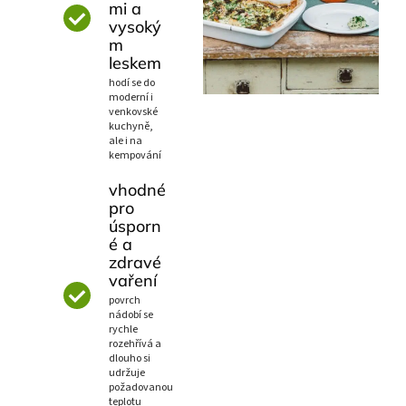
mi a
vysoký
m
leskem
hodí se do
moderní i
venkovské
kuchyně,
ale i na
kempování
vhodné
pro
úsporn
é a
zdravé
vaření
povrch
nádobí se
rychle
rozehřívá a
dlouho si
udržuje
požadovanou
teplotu