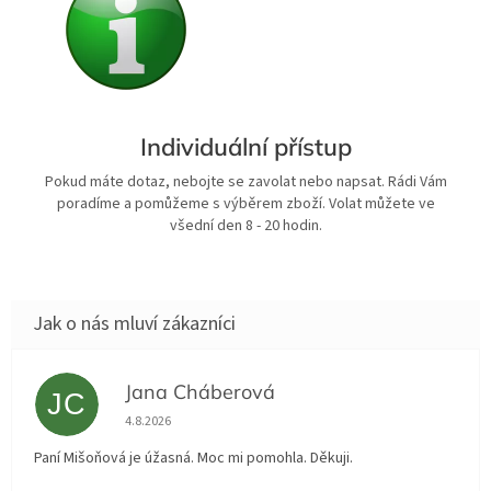
Individuální přístup
Pokud máte dotaz, nebojte se zavolat nebo napsat. Rádi Vám
poradíme a pomůžeme s výběrem zboží. Volat můžete ve
všední den 8 - 20 hodin.
Jana Cháberová
JC
Hodnocení obchodu je 5 z 5 hvězdiček.
4.8.2026
Paní Mišoňová je úžasná. Moc mi pomohla. Děkuji.