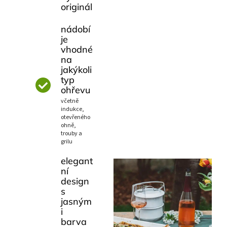
originál
nádobí
je
vhodné
na
jakýkoli
typ
ohřevu
včetně
indukce,
otevřeného
ohně,
trouby a
grilu
elegant
ní
design
s
jasným
i
barva