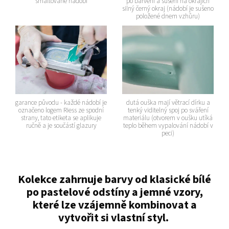
smaltované nádobí
po barvení a sušení na okrajích
silný černý okraj (nádobí je sušeno
položené dnem vzhůru)
garance původu - každé nádobí je
dutá ouška mají větrací dírku a
označeno logem Riess ze spodní
tenký viditelný spoj po sváření
strany, tato etiketa se aplikuje
materiálu (otvorem v oušku utíká
ručně a je součástí glazury
teplo během vypalování nádobí v
peci)
Kolekce zahrnuje barvy od klasické bílé
po pastelové odstíny a jemné vzory,
které lze vzájemně kombinovat a
vytvořit si vlastní styl.