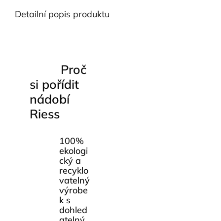
Detailní popis produktu
Proč
si pořídit
nádobí
Riess
100%
ekologi
cký a
recyklo
vatelný
výrobe
k s
dohled
atelný