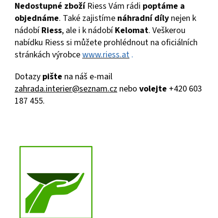
Nedostupné zboží
Riess Vám rádi
poptáme a
objednáme
. Také zajistíme
náhradní díly
nejen k
nádobí
Riess
, ale i k nádobí
Kelomat
. Veškerou
nabídku Riess si můžete prohlédnout na oficiálních
stránkách výrobce
www.riess.at
.
Dotazy
pište
na náš e-mail
zahrada.interier@seznam.cz
nebo
volejte
+420 603
187 455.