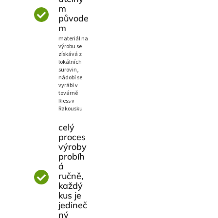
m
původe
m
materiál na
výrobu se
získává z
lokálních
surovin,
nádobí se
vyrábí v
továrně
Riess v
Rakousku
celý
proces
výroby
probíh
á
ručně,
každý
kus je
jedineč
ný