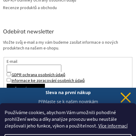
GDPR/Podmínky ochrany osobních údajů
Recenze produktů a obchodu
Odebírat newsletter
Vložte svůj e-mail a my vám budeme zasílat informace o nových
produktech na našem e-shopu.
E-mail
GDPR ochrana osobních údajů
Informace ke zpracování osobních údajů
PŘIHLÁSIT SE
Sleva na první nákup
Přihlaste se k našim novinkám
a 5% sleva
je Vaše.
Používáme cookies, abychom Vám umožnili pohodlné
prohlížení webu a díky analýze provozu webu neustále
zlepšovali jeho funkce, výkon a použitelnost
.
Více informací
Chci novinky a slevu