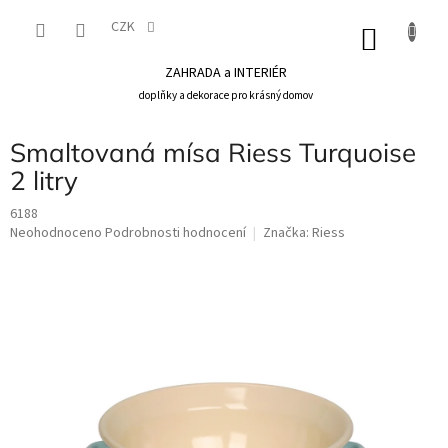
Přejít
na
CZK
NÁKU
obsah
KOŠÍK
ZAHRADA a INTERIÉR
doplňky a dekorace pro krásný domov
Smaltovaná mísa Riess Turquoise
2 litry
6188
Průměrné
Neohodnoceno
Podrobnosti hodnocení
Značka:
Riess
hodnocení
produktu
je
0,0
z
5
hvězdiček.