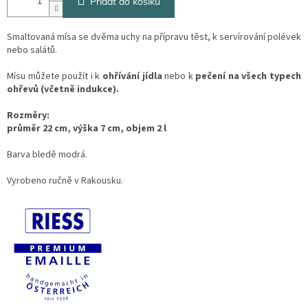
Přidat do košíku
Smaltovaná mísa se dvěma uchy na přípravu těst, k servírování polévek
nebo salátů.
Mísu můžete použít i k
ohřívání jídla
nebo k
pečení na všech typech
ohřevů (včetně indukce).
Rozměry:
průměr 22 cm, výška 7 cm, objem 2 l
Barva bledě modrá.
Vyrobeno ručně v Rakousku.