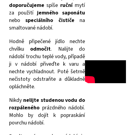
doporučujeme
spíše
ruční
mytí
za použití
jemného saponátu
nebo
speciálního čističe
na
smaltované nádobí.
Hodně připečené jídlo nechte
chvílku
odmočit
. Nalijte do
nádobí trochu teplé vody, případě
ji v nádobí přiveďte k varu a
nechte vychladnout. Poté šetrně
nečistoty odstraňte a důkladně
opláchněte.
Nikdy
nelijte studenou vodu do
rozpáleného
prázdného nádobí.
Mohlo by dojít k popraskání
povrchu nádobí.