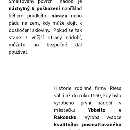
Smaltovaný povrch nádobí je
náchylný k poškození
například
během prudkého
nárazu
nebo
pádu na zem, kdy může dojít k
odskočení skloviny. Pokud se tak
stane z vnější strany nádobí,
můžete ho bezpečně dál
používat.
Historie rodinné firmy Riess
sahá až do roku 1550, kdy bylo
vyrobeno první nádobí v
městečku
Ybbsitz v
Rakousku
. Výroba vysoce
kvalitního posmaltovaného