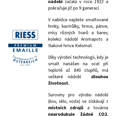
nádobí
začala v roce 1922 a
pokračuje již po 9 generací.
V nabídce najdete smaltované
hrnky, kastrůlky, hrnce, pánve,
mísy různých tvarů a barev,
kolekci nádobí Aromapots a
tlakové hrnce Kelomat.
Díky výrobní technologii, kdy je
smalt nanášen na ocel při
teplotě až 840 stupňů, má
veškeré nádobí
dlouhou
životnost.
Suroviny pro výrobu nádobí
(kov, sklo, voda) se získávají z
místních zdrojů
a továrna
neprodukuje žádné CO2
,