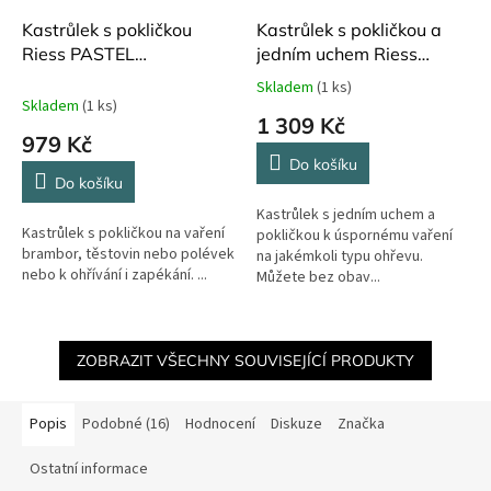
Kastrůlek s pokličkou
Kastrůlek s pokličkou a
Riess PASTEL
jedním uchem Riess
TURQUOISE 750 ml ø 14
Pastel Turquoise 1,5 l
Skladem
(1 ks)
Průměrné
cm
Skladem
(1 ks)
hodnocení
1 309 Kč
produktu
979 Kč
je
Do košíku
5,0
Do košíku
z
Kastrůlek s jedním uchem a
5
Kastrůlek s pokličkou na vaření
pokličkou k úspornému vaření
hvězdiček.
brambor, těstovin nebo polévek
na jakémkoli typu ohřevu.
nebo k ohřívání i zapékání. ...
Můžete bez obav...
ZOBRAZIT VŠECHNY SOUVISEJÍCÍ PRODUKTY
Popis
Podobné (16)
Hodnocení
Diskuze
Značka
Ostatní informace