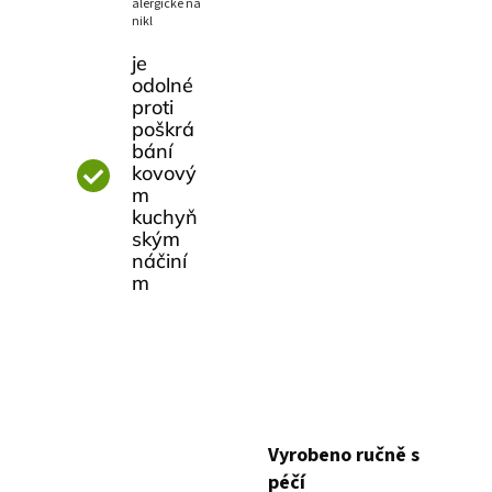
alergické na
nikl
je
odolné
proti
poškrá
bání
kovový
m
kuchyň
ským
náčiní
m
Vyrobeno ručně s
péčí