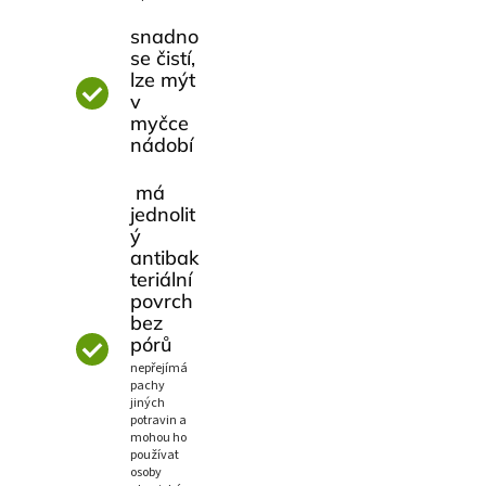
snadno
se čistí,
lze mýt
v
myčce
nádobí
má
jednolit
ý
antibak
teriální
povrch
bez
pórů
nepřejímá
pachy
jiných
potravin a
mohou ho
používat
osoby