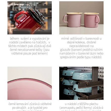
během sušení a vypalování je
mírné odlišnosti v barevnosti u
nádobí zavěšeno na háčcích, v
stejné kolekce, drobné
těchto místech pak zůstávají dvě
nepravidelnosti na
černé nenabarvené tečky (jsou
glazuře (barvení probíhá ručním
viditelné pouze pod lemem)
namáčením v barevné lázni nebo
sprejováním podle typu nádobí)
černé lemování zůstává viditelné
u nádobí z těžšího plechu
po okrajích a je typické pro
(aromapots, pečící formy) zůstává