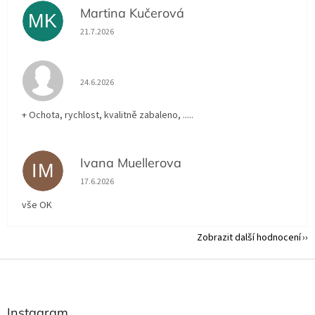
Martina Kučerová
MK
Hodnocení obchodu je 5 z 5 hvězdiček.
21.7.2026
Hodnocení obchodu je 5 z 5 hvězdiček.
24.6.2026
+ Ochota, rychlost, kvalitně zabaleno, .....
Ivana Muellerova
IM
Hodnocení obchodu je 5 z 5 hvězdiček.
17.6.2026
vše OK
Zobrazit další hodnocení
Z
á
p
a
Instagram