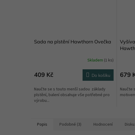
Sada na plstění Hawthorn Ovečka
Vyšíva
Hawth
Skladem
(1 ks)
409 Kč
679 
Do košíku
Naučte se s touto menší sadou základy
Naučte s
plstění, balení obsahuje vše potřebné pro
motivem 
výrobu...
Popis
Podobné (3)
Hodnocení
Disku