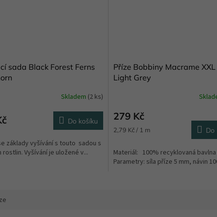
cí sada Black Forest Ferns
Příze Bobbiny Macrame XXL
orn
Light Grey
Skladem
(2 ks)
Skla
279 Kč
Kč
Do košíku
Měrná
2,79 Kč / 1 m
Do 
cena:
e základy vyšívání s touto sadou s
rostlin. Vyšívání je uložené v...
Materiál: 100% recyklovaná bavln
Parametry: síla příze 5 mm, návin 100
ze