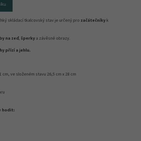
íku
hký skládací tkalcovský stav je určený pro
začátečníky
k
by na zeď
,
šperky
a závěsné obrazy.
y přízí a jehlu.
31 cm, ve složeném stavu 26,5 cm x 28 cm
aru
 hodit: