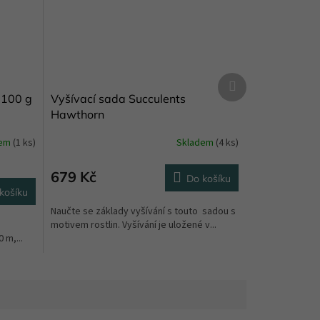
Další
produkt
 100 g
Vyšívací sada Succulents
Hawthorn
dem
(1 ks)
Skladem
(4 ks)
679 Kč
Do košíku
košíku
Naučte se základy vyšívání s touto sadou s
a
motivem rostlin. Vyšívání je uložené v...
 m,...