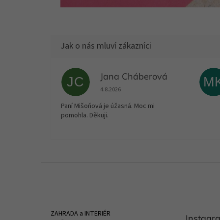
Jana Cháberová
JC
M
Hodnocení obchodu je 5 z 5 hvězdiček.
4.8.2026
Paní Mišoňová je úžasná. Moc mi
pomohla. Děkuji.
Z
á
p
a
t
ZAHRADA a INTERIÉR
Instagr