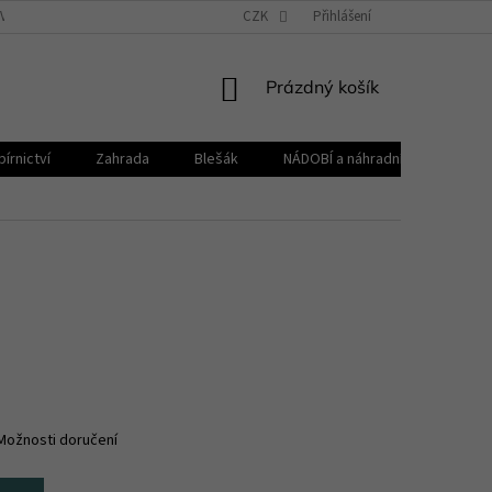
VŠEOBECNÉ OBCHODNÍ PODMÍNKY
CZK
REKLAMAČNÍ ŘÁD
Přihlášení
ZPRACOVÁNÍ 
NÁKUPNÍ
Prázdný košík
KOŠÍK
írnictví
Zahrada
Blešák
NÁDOBÍ a náhradní díly KELOmat
Možnosti doručení