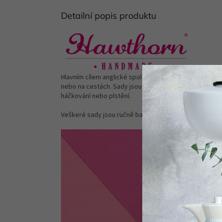
Detailní popis produktu
Hlavním cílem anglické společnosti Hawthorn Handmade 
nebo na cestách. Sady jsou vhodné pro začátečníky/zač
háčkování nebo plstění.
Veškeré sady jsou ručně baleny přímo ve studiu spole