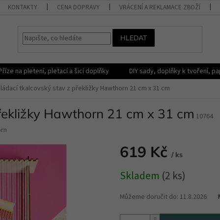
KONTAKTY
CENA DOPRAVY
VRÁCENÍ A REKLAMACE ZBOŽÍ
HLEDAT
Příze na pletení, pletací a šicí doplňky
DIY sady, doplňky k tvoření, pap
ládací tkalcovský stav z překližky Hawthorn 21 cm x 31 cm
překližky Hawthorn 21 cm x 31 cm
10764
rn
619 Kč
/ ks
Měrná
Skladem
(2 ks)
cena:
Můžeme doručit do:
11.8.2026