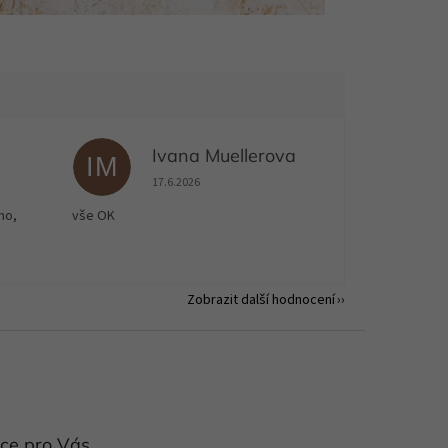
Ivana Muellerova
IM
 5 z 5 hvězdiček.
Hodnocení obchodu je 5 z 5 hvězdiček.
17.6.2026
no,
vše OK
Zobrazit další hodnocení
ce pro Vás