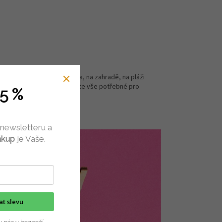
ěcí ať už v pohodlí domova, na zahradě, na pláži
avíc v jedné krabičce obdržíte vše potřebné pro
5 %
 newsletteru a
ákup
je Vaše.
kat slevu