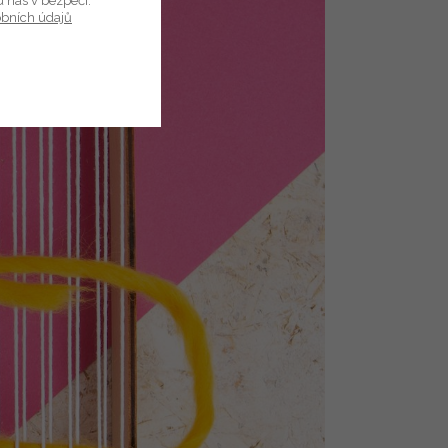
u nás v bezpečí.
obních údajů