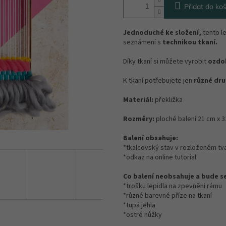
Přidat do koš
Jednoduché ke složení,
tento le
seznámení s
technikou tkaní.
Díky tkaní si můžete vyrobit
ozdo
K tkaní potřebujete jen
různé druh
Materiál:
překližka
Rozměry:
ploché balení 21 cm x 
Balení obsahuje:
*tkalcovský stav v rozloženém tv
*odkaz na online tutorial
Co balení neobsahuje a bude se
*trošku lepidla na zpevnění rámu
*různé barevné příze na tkaní
*tupá jehla
*ostré nůžky