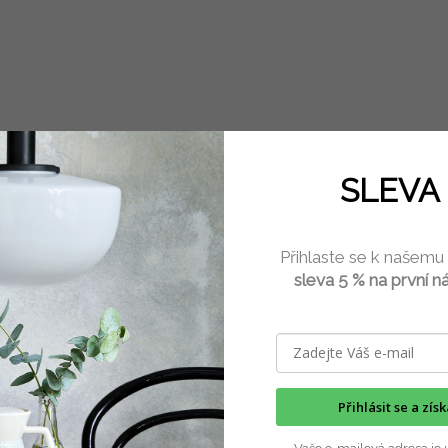
je probudit ve svých zákaznicích kreativitu a pomoci jim vytvořit úžasné v
átečnice, ale potěší i pokročilé. Ruční práce nebyly nikdy jednodušší a n
SLEVA 
čnosti v Dorsetu.
Přihlaste se k našemu
sleva 5 % na první n
Přihlásit se a zís