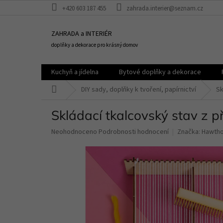
Přejít
+420 603 187 455
zahrada.interier@seznam.cz
na
obsah
ZAHRADA a INTERIÉR
doplňky a dekorace pro krásný domov
Kuchyň a jídelna
Bytové doplňky a dekorace
Domů
DIY sady, doplňky k tvoření, papírnictví
Sk
Skládací tkalcovský stav z 
Průměrné
Neohodnoceno
Podrobnosti hodnocení
Značka:
Hawtho
hodnocení
produktu
je
0,0
z
5
hvězdiček.