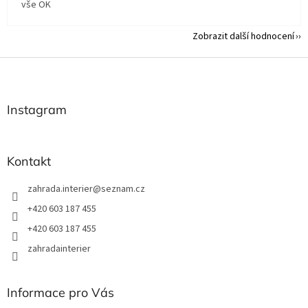
vše OK
Zobrazit další hodnocení
Z
á
p
a
Instagram
t
í
Kontakt
zahrada.interier
@
seznam.cz
+420 603 187 455
+420 603 187 455
zahradainterier
Informace pro Vás