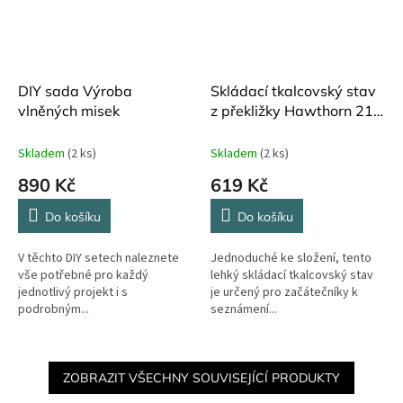
DIY sada Výroba
Skládací tkalcovský stav
vlněných misek
z překližky Hawthorn 21
cm x 31 cm
Skladem
(2 ks)
Skladem
(2 ks)
890 Kč
619 Kč
Do košíku
Do košíku
V těchto DIY setech naleznete
Jednoduché ke složení, tento
vše potřebné pro každý
lehký skládací tkalcovský stav
jednotlivý projekt i s
je určený pro začátečníky k
podrobným...
seznámení...
ZOBRAZIT VŠECHNY SOUVISEJÍCÍ PRODUKTY