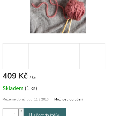
409 Kč
/ ks
Měrná
Skladem
(1 ks)
cena:
Můžeme doručit do:
11.8.2026
Možnosti doručení
Přidat do košíku