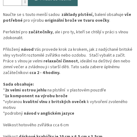
Naučte se s touto menší sadou
základy plstění,
balení obsahuje
vše
potřebné
pro výrobu
originální brože ve tvaru ovečky
.
Perfektní pro
začátečníky
, ale i pro ty, kteří se chtějí v práci s vlnou
zdokonalit.
Přiložený
návod
Vás provede krok za krokem, jak z nadýchané britské
vlny vytvořit roztomilé zvířátko nebo ozdobu. Stačí vybalit a začít.
Práce s vlnou je velmi
relaxační činnost
, ideální na deštivý den nebo
zimní večer a zvládnou ji i starší děti. Tato sada zabere úplnému
začátečníkovi
cca 2 - 4 hodiny.
Sada obsahuje:
*
2x velmi ostrou jehlu
na plstění v plastovém pouzdře
*
1x komponent na výrobu brože
*vybranou
kvalitní vlnu z britských oveček
k vytvoření zvoleného
motivu
*podrobný
návod v anglickém jazyce
Velikost hotového zvířátka cca 6 cm
Velikost
dárkové krabičky je 10 cm x 6,5 cm x 3,5cm.