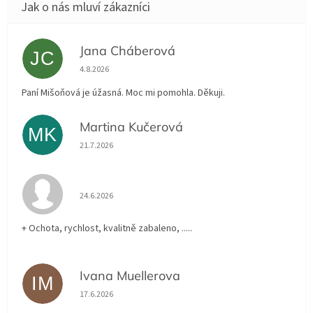
Jana Cháberová
JC
Hodnocení obchodu je 5 z 5 hvězdiček.
4.8.2026
Paní Mišoňová je úžasná. Moc mi pomohla. Děkuji.
Martina Kučerová
MK
Hodnocení obchodu je 5 z 5 hvězdiček.
21.7.2026
Hodnocení obchodu je 5 z 5 hvězdiček.
24.6.2026
+ Ochota, rychlost, kvalitně zabaleno, .....
Ivana Muellerova
IM
Hodnocení obchodu je 5 z 5 hvězdiček.
17.6.2026