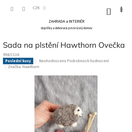
Přejít
na
CZK
NÁKU
obsah
KOŠÍK
ZAHRADA a INTERIÉR
doplňky a dekorace pro krásný domov
Sada na plstění Hawthorn Ovečka
994/C116
Průměrné
Neohodnoceno
Podrobnosti hodnocení
Poslední kusy
hodnocení
Značka:
Hawthorn
produktu
je
0,0
z
5
hvězdiček.