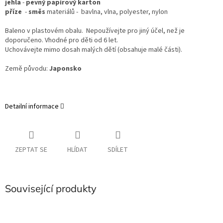
jehla
-
pevný papírový karton
příze
-
směs
materiálů - bavlna, vlna, polyester, nylon
Baleno v plastovém obalu. Nepoužívejte pro jiný účel, než je
doporučeno. Vhodné pro děti od 6 let.
Uchovávejte mimo dosah malých dětí (obsahuje malé části).
Země původu:
Japonsko
Detailní informace
ZEPTAT SE
HLÍDAT
SDÍLET
Související produkty