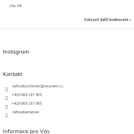
vše OK
Zobrazit další hodnocení
Z
á
p
a
Instagram
t
í
Kontakt
zahrada.interier
@
seznam.cz
+420 603 187 455
+420 603 187 455
zahradainterier
Informace pro Vás