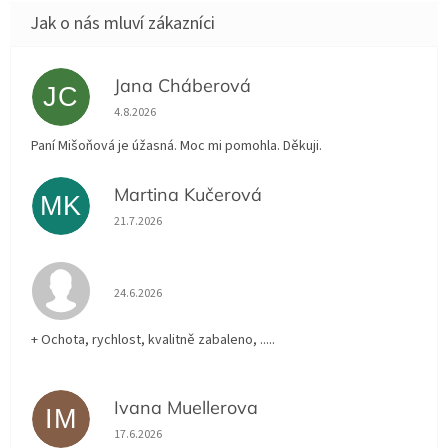
Jana Cháberová
JC
Hodnocení obchodu je 5 z 5 hvězdiček.
4.8.2026
Paní Mišoňová je úžasná. Moc mi pomohla. Děkuji.
Martina Kučerová
MK
Hodnocení obchodu je 5 z 5 hvězdiček.
21.7.2026
Hodnocení obchodu je 5 z 5 hvězdiček.
24.6.2026
+ Ochota, rychlost, kvalitně zabaleno, .....
Ivana Muellerova
IM
Hodnocení obchodu je 5 z 5 hvězdiček.
17.6.2026