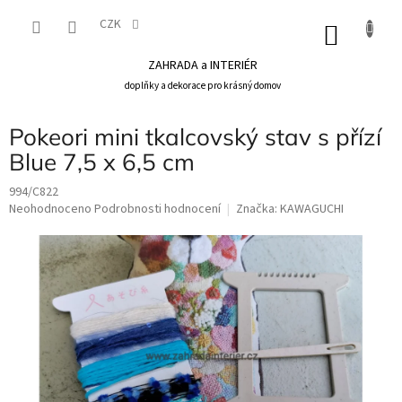
Přejít
na
CZK
NÁKU
obsah
KOŠÍK
ZAHRADA a INTERIÉR
doplňky a dekorace pro krásný domov
Pokeori mini tkalcovský stav s přízí
Blue 7,5 x 6,5 cm
994/C822
Průměrné
Neohodnoceno
Podrobnosti hodnocení
Značka:
KAWAGUCHI
hodnocení
produktu
je
0,0
z
5
hvězdiček.