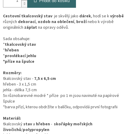
Přidat do košíku
Cestovní tkalcovský stav
je skvělý jako
dárek
, hodí se k
výrobě
různých
dekorací
,
ozdob na oblečení
,
broží
nebo k výrobě
originálních
záplat
na opravy oděvů.
Sada obsahuje:
*
tkalcovský stav
*
hřeben
*
provlékací jehlu
*příze na špulce
Rozměry:
tkalcovský stav -
7,5 x 6,5 cm
hřeben - 3 x 1,5 cm
jehla - délka 7,5 cm
5x různobarevné modré * příze po 1 m jsou navinuté na papírové
špulce
*barva přízí, kterou obdržíte v balíčku, odpovídá první fotografii
Materiál:
tkalcovský
stav
a
hřeben
-
skořápky mořských
živočichů
/
polypropylen