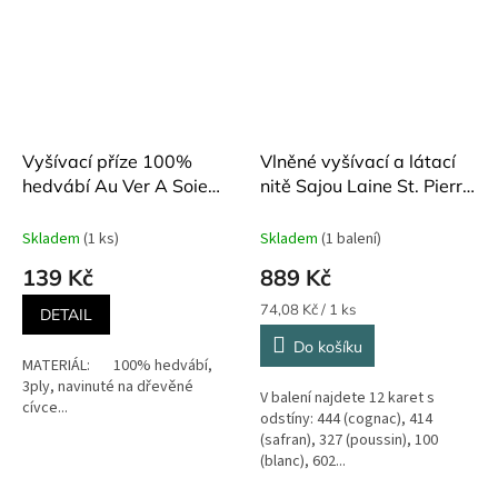
Vyšívací příze 100%
Vlněné vyšívací a látací
hedvábí Au Ver A Soie
nitě Sajou Laine St. Pierre
Perlee 16 m různé barvy
12 barev v krabičce
Printemps
Skladem
(1 ks)
Skladem
(1 balení)
139 Kč
889 Kč
Měrná
74,08 Kč / 1 ks
DETAIL
cena:
Do košíku
MATERIÁL: 100% hedvábí,
3ply, navinuté na dřevěné
V balení najdete 12 karet s
cívce...
odstíny: 444 (cognac), 414
(safran), 327 (poussin), 100
(blanc), 602...