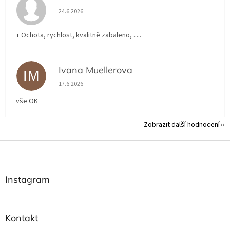
Hodnocení obchodu je 5 z 5 hvězdiček.
24.6.2026
+ Ochota, rychlost, kvalitně zabaleno, .....
Ivana Muellerova
IM
Hodnocení obchodu je 5 z 5 hvězdiček.
17.6.2026
vše OK
Zobrazit další hodnocení
Z
á
p
a
Instagram
t
í
Kontakt