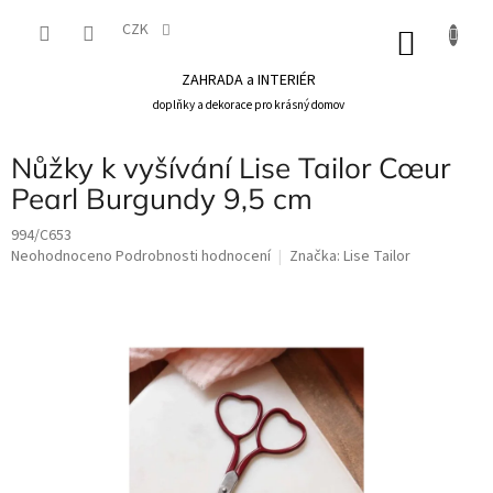
Přejít
na
CZK
NÁKU
obsah
KOŠÍK
ZAHRADA a INTERIÉR
doplňky a dekorace pro krásný domov
Nůžky k vyšívání Lise Tailor Cœur
Pearl Burgundy 9,5 cm
994/C653
Průměrné
Neohodnoceno
Podrobnosti hodnocení
Značka:
Lise Tailor
hodnocení
produktu
je
0,0
z
5
hvězdiček.