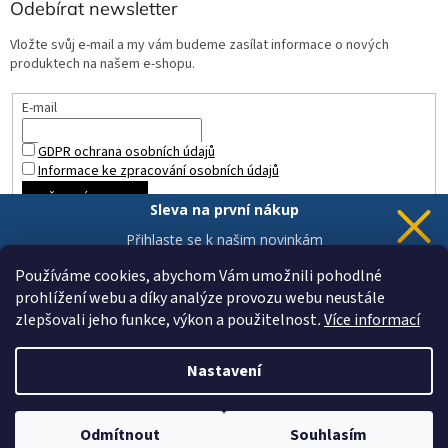
Odebírat newsletter
Vložte svůj e-mail a my vám budeme zasílat informace o nových
produktech na našem e-shopu.
E-mail
GDPR ochrana osobních údajů
Informace ke zpracování osobních údajů
PŘIHLÁSIT SE
Sleva na první nákup
Přihlaste se k našim novinkám
a 5% sleva
je Vaše.
Používáme cookies, abychom Vám umožnili pohodlné
prohlížení webu a díky analýze provozu webu neustále
zlepšovali jeho funkce, výkon a použitelnost
.
Více informací
Chci novinky a slevu
Vytvořil Shoptet
Vaše data jsou u nás v bezpečí.
Nastavení
Copyright 2026
ZAHRADA a INTERIÉR
. Všechna práva vyhrazena.
Odmítnout
Souhlasím
Upravit nastavení cookies