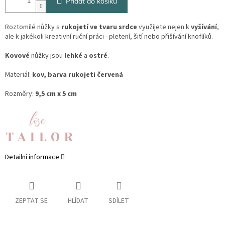
Přidat do košíku
Roztomilé nůžky s
rukojetí ve tvaru srdce
využijete nejen k
vyšívání
,
ale k jakékoli kreativní ruční práci - pletení, šití nebo přišívání knoflíků.
Kovové
nůžky jsou
lehké
a
ostré
.
Materiál:
kov, barva rukojeti červená
Rozměry:
9,5 cm x 5 cm
Detailní informace
ZEPTAT SE
HLÍDAT
SDÍLET