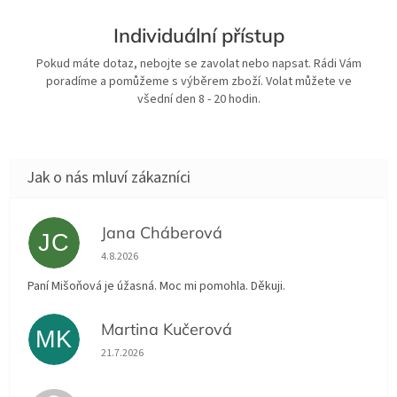
Individuální přístup
Pokud máte dotaz, nebojte se zavolat nebo napsat. Rádi Vám
poradíme a pomůžeme s výběrem zboží. Volat můžete ve
všední den 8 - 20 hodin.
Jana Cháberová
JC
Hodnocení obchodu je 5 z 5 hvězdiček.
4.8.2026
Paní Mišoňová je úžasná. Moc mi pomohla. Děkuji.
Martina Kučerová
MK
Hodnocení obchodu je 5 z 5 hvězdiček.
21.7.2026