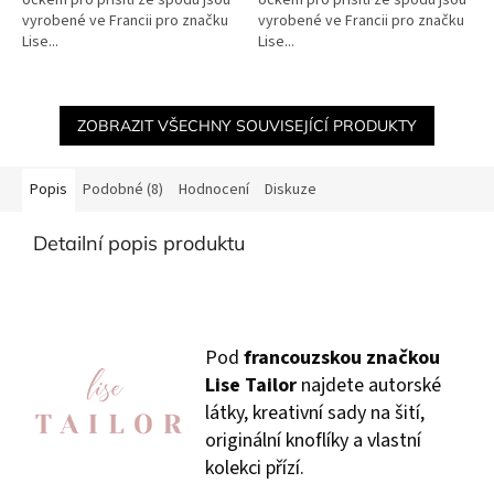
očkem pro přišití ze spodu jsou
očkem pro přišití ze spodu jsou
vyrobené ve Francii pro značku
vyrobené ve Francii pro značku
Lise...
Lise...
ZOBRAZIT VŠECHNY SOUVISEJÍCÍ PRODUKTY
Popis
Podobné (8)
Hodnocení
Diskuze
Detailní popis produktu
Pod
francouzskou značkou
Lise Tailor
najdete autorské
látky, kreativní sady na šití,
originální knoflíky a vlastní
kolekci přízí.