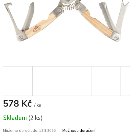
578 Kč
/ ks
Měrná
Skladem
(2 ks)
cena:
Můžeme doručit do:
12.8.2026
Možnosti doručení