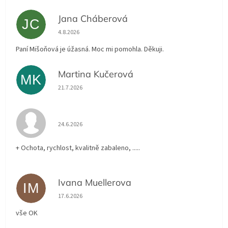
Jana Cháberová
JC
Hodnocení obchodu je 5 z 5 hvězdiček.
4.8.2026
Paní Mišoňová je úžasná. Moc mi pomohla. Děkuji.
Martina Kučerová
MK
Hodnocení obchodu je 5 z 5 hvězdiček.
21.7.2026
Hodnocení obchodu je 5 z 5 hvězdiček.
24.6.2026
+ Ochota, rychlost, kvalitně zabaleno, .....
Ivana Muellerova
IM
Hodnocení obchodu je 5 z 5 hvězdiček.
17.6.2026
vše OK