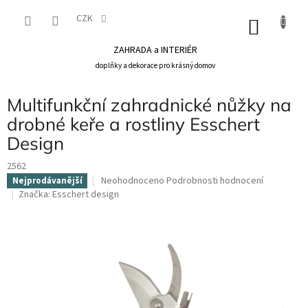
Přejít
na
CZK
NÁKU
obsah
KOŠÍK
ZAHRADA a INTERIÉR
doplňky a dekorace pro krásný domov
Multifunkční zahradnické nůžky na
drobné keře a rostliny Esschert
Design
2562
Průměrné
Neohodnoceno
Podrobnosti hodnocení
Nejprodávanější
hodnocení
Značka:
Esschert design
produktu
je
0,0
z
5
hvězdiček.