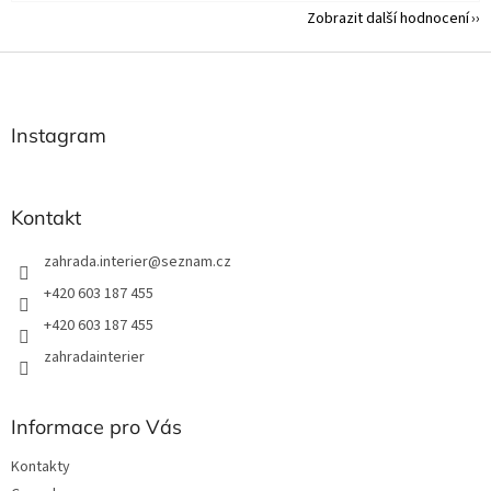
Zobrazit další hodnocení
Z
á
p
a
Instagram
t
í
Kontakt
zahrada.interier
@
seznam.cz
+420 603 187 455
+420 603 187 455
zahradainterier
Informace pro Vás
Kontakty