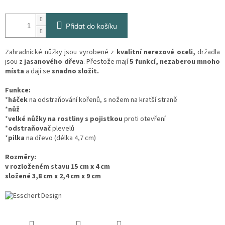
Přidat do košíku
Zahradnické nůžky jsou vyrobené z
kvalitní nerezové oceli,
držadla
jsou z
jasanového dřeva
. Přestože mají
5 funkcí, nezaberou mnoho
místa
a dají se
snadno složit.
Funkce:
*
háček
na odstraňování kořenů, s nožem na kratší straně
*
nůž
*
velké nůžky na rostliny s pojistkou
proti otevření
*
odstraňovač
plevelů
*
pilka
na dřevo (délka 4,7 cm)
Rozměry:
v rozloženém stavu 15 cm x 4 cm
složené 3,8 cm x 2,4 cm x 9 cm