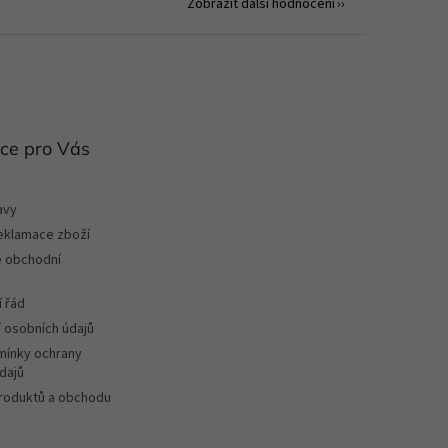
Zobrazit další hodnocení
ce pro Vás
avy
reklamace zboží
 obchodní
 řád
 osobních údajů
ínky ochrany
dajů
roduktů a obchodu