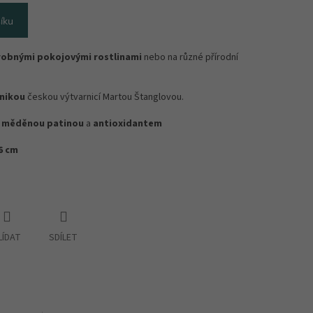
íku
robnými pokojovými rostlinami
nebo na různé přírodní
hnikou
českou výtvarnicí Martou Štanglovou.
o
měděnou patinou
a
antioxidantem
6 cm
LÍDAT
SDÍLET