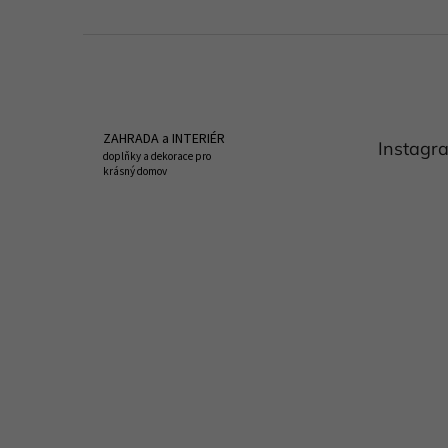
Z
á
p
a
t
ZAHRADA a INTERIÉR
Instagr
í
doplňky a dekorace pro
krásný domov