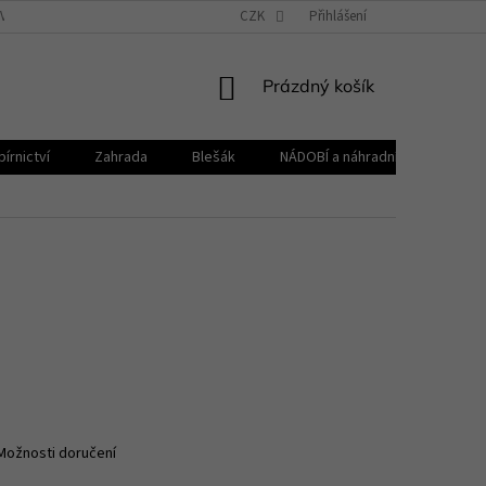
VŠEOBECNÉ OBCHODNÍ PODMÍNKY
CZK
REKLAMAČNÍ ŘÁD
Přihlášení
ZPRACOVÁNÍ 
NÁKUPNÍ
Prázdný košík
KOŠÍK
írnictví
Zahrada
Blešák
NÁDOBÍ a náhradní díly KELOmat
Možnosti doručení