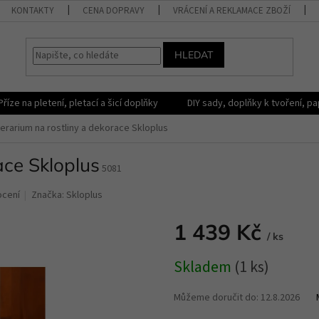
KONTAKTY
CENA DOPRAVY
VRÁCENÍ A REKLAMACE ZBOŽÍ
HLEDAT
Příze na pletení, pletací a šicí doplňky
DIY sady, doplňky k tvoření, pap
erarium na rostliny a dekorace Skloplus
ace Skloplus
5081
ocení
Značka:
Skloplus
1 439 Kč
/ ks
Měrná
Skladem
(1 ks)
cena:
Můžeme doručit do:
12.8.2026