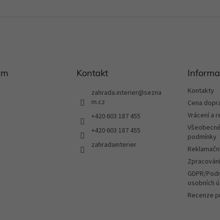
am
Kontakt
Informa
Kontakty
zahrada.interier
@
sezna
m.cz
Cena dopr
Vrácení a 
+420 603 187 455
Všeobecné
+420 603 187 455
podmínky
zahradainterier
Reklamační
Zpracování
GDPR/Podm
osobních ú
Recenze p