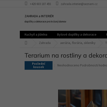
Přejít
+420 603 187 455
zahrada.interier@seznam.cz
na
obsah
ZAHRADA a INTERIÉR
doplňky a dekorace pro krásný domov
Kuchyň a jídelna
Bytové doplňky a dekorace
Domů
Zahrada
aerária, florária, skleníky
T
Terarium na rostliny a dekor
Poslední
Průměrné
Neohodnoceno
Podrobnosti hodn
kousek
hodnocení
produktu
je
0,0
z
5
hvězdiček.