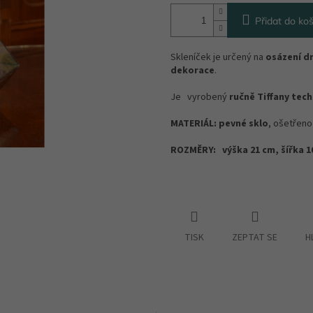
Přidat do koš
Skleníček je určený na
osázení d
dekorace
.
Je vyrobený
ručně Tiffany tec
MATERIÁL: pevné sklo
, ošetřen
ROZMĚRY: výška 21 cm, šířka 1
TISK
ZEPTAT SE
H