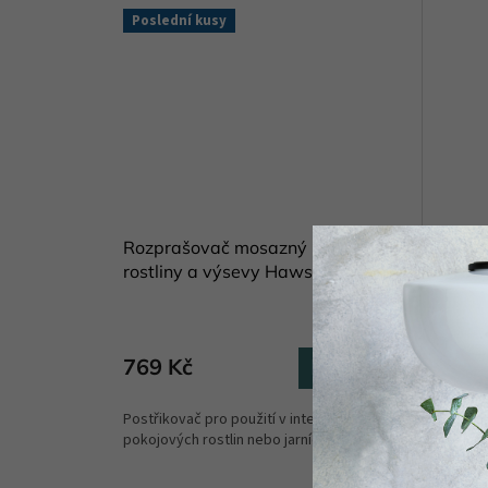
Poslední kusy
Rozprašovač mosazný na jemné
Zahrad
rostliny a výsevy Haws 300 ml
drobné
Skladem
(2 ks)
769 Kč
619 
Do košíku
Postřikovač pro použití v interiéru k rosení
Nůžky j
pokojových rostlin nebo jarních výsevů. ...
oceli s 
a mají po