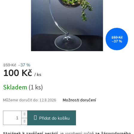
159 Kč
–37 %
159 Kč
–37 %
100 Kč
/ ks
Měrná
Skladem
(1 ks)
cena:
Můžeme doručit do:
12.8.2026
Možnosti doručení
Přidat do košíku
Stojánek k zavěšení aerárií
je
vyrobený ručně
ze žáruvzdorného