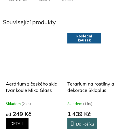
Související produkty
Poslední
kousek
Aerárium z českého skla
Terarium na rostliny a
tvar koule Mika Glass
dekorace Skloplus
Skladem
(2 ks)
Skladem
(1 ks)
249 Kč
1 439 Kč
od
DETAIL
Do košíku