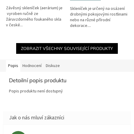
Závěsný skleníček (aerárium) je
Skleníček je určený na osázení
vyroben ručně ze
drobnými pokojovými rostlinami
žáruvzdorného foukaného skla
nebo na různé přírodní
v české...
dekorace....
ZOBRAZIT VŠECHNY SOUVISEJÍCÍ PRODUKTY
Popis
Hodnocení
Diskuze
Detailní popis produktu
Popis produktu není dostupný