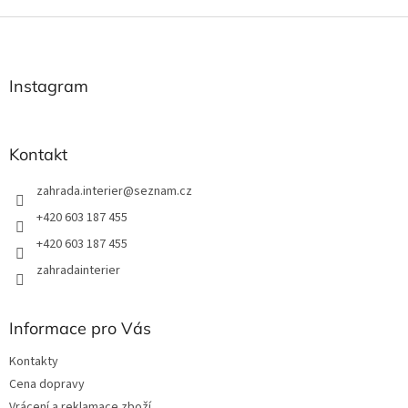
Z
á
p
a
Instagram
t
í
Kontakt
zahrada.interier
@
seznam.cz
+420 603 187 455
+420 603 187 455
zahradainterier
Informace pro Vás
Kontakty
Cena dopravy
Vrácení a reklamace zboží