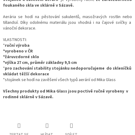
foukaného skla ve sklárně v Sázavě.
Aerária se hodí na pěstování sukulentů, masožravých rostlin nebo
tillandsií. Díky odolnému materiálu jsou vhodná i na čajové svíčky a
vánoční dekorace.
VLASTNOSTI:
*
ruční výroba
*vyrobeno v ČR
*žáruvzdorné sklo
*výška 27 cm, průměr základny 9,5 cm
*
pro zachování stability stojánku nedoporučujeme do skleníčků
vkládat těžší dekorace
*stojánek se hodí na zavěšení všech typů aerárií od Mika Glass
Všechny produkty od Mika Glass jsou poctivě ručně vyrobeny v
rodinné sklárně v Sázavě.
ZEPTAT SE
HLÍDAT
SDÍLET