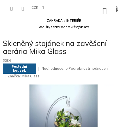
Přejít
na
CZK
NÁKU
obsah
KOŠÍK
ZAHRADA a INTERIÉR
doplňky a dekorace pro krásný domov
Skleněný stojánek na zavěšení
aerária Mika Glass
5084
Poslední
Průměrné
Neohodnoceno
Podrobnosti hodnocení
kousek
hodnocení
Značka:
Mika Glass
produktu
je
0,0
z
5
hvězdiček.