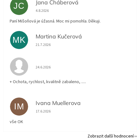
Jana Cháberová
JC
Hodnocení obchodu je 5 z 5 hvězdiček.
4.8.2026
Paní Mišoňová je úžasná. Moc mi pomohla. Děkuji.
Martina Kučerová
MK
Hodnocení obchodu je 5 z 5 hvězdiček.
21.7.2026
Hodnocení obchodu je 5 z 5 hvězdiček.
24.6.2026
+ Ochota, rychlost, kvalitně zabaleno, .....
Ivana Muellerova
IM
Hodnocení obchodu je 5 z 5 hvězdiček.
17.6.2026
vše OK
Zobrazit další hodnocení