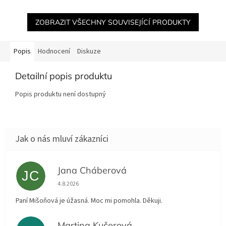
ZOBRAZIT VŠECHNY SOUVISEJÍCÍ PRODUKTY
Popis
Hodnocení
Diskuze
Detailní popis produktu
Popis produktu není dostupný
Jana Cháberová
JC
Hodnocení obchodu je 5 z 5 hvězdiček.
4.8.2026
Paní Mišoňová je úžasná. Moc mi pomohla. Děkuji.
Martina Kučerová