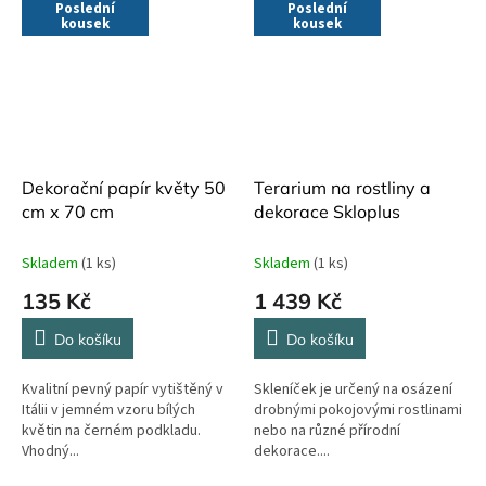
Poslední
Poslední
kousek
kousek
Dekorační papír květy 50
Terarium na rostliny a
cm x 70 cm
dekorace Skloplus
Skladem
(1 ks)
Skladem
(1 ks)
135 Kč
1 439 Kč
Do košíku
Do košíku
Kvalitní pevný papír vytištěný v
Skleníček je určený na osázení
Itálii v jemném vzoru bílých
drobnými pokojovými rostlinami
květin na černém podkladu.
nebo na různé přírodní
Vhodný...
dekorace....