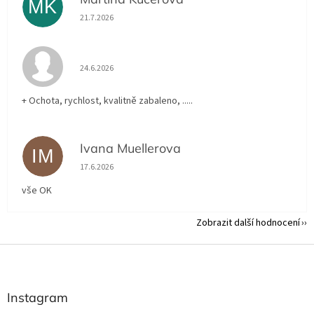
MK
Hodnocení obchodu je 5 z 5 hvězdiček.
21.7.2026
Hodnocení obchodu je 5 z 5 hvězdiček.
24.6.2026
+ Ochota, rychlost, kvalitně zabaleno, .....
Ivana Muellerova
IM
Hodnocení obchodu je 5 z 5 hvězdiček.
17.6.2026
vše OK
Zobrazit další hodnocení
Z
á
p
a
Instagram
t