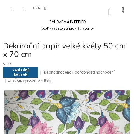
Přejít
na
CZK
NÁKU
obsah
KOŠÍK
ZAHRADA a INTERIÉR
doplňky a dekorace pro krásný domov
Dekorační papír velké květy 50 cm
x 70 cm
5127
Poslední
Průměrné
Neohodnoceno
Podrobnosti hodnocení
kousek
hodnocení
Značka:
vyrobeno v Itálii
produktu
je
0,0
z
5
hvězdiček.