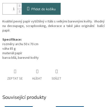
Přidat do košíku
Kvalitní pevný papír vytištěný v Itálii s velkými barevnými květy. Vhodný
na decoupage, scrapbooking, dekorace a také jako originální balící
papír.
Specifikace:
rozměry archu 50 x 70 cm
váha 85 g
materiál papír
barva bílá, barevné květy
ZEPTAT SE
HLÍDAT
SDÍLET
Související produkty