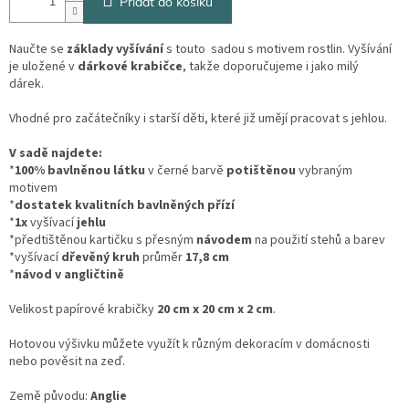
Přidat do košíku
Naučte se
základy vyšívání
s touto sadou s motivem rostlin. Vyšívání
je uložené v
dárkové krabičce
, takže doporučujeme i jako milý
dárek.
Vhodné pro začátečníky i starší děti, které již umějí pracovat s jehlou.
V sadě najdete:
*
100% bavlněnou látku
v černé barvě
potištěnou
vybraným
motivem
*
dostatek kvalitních bavlněných přízí
*
1x
vyšívací
jehlu
*předtištěnou kartičku s přesným
návodem
na použití stehů a barev
*vyšívací
dřevěný kruh
průměr
17,8 cm
*
návod v angličtině
Velikost papírové krabičky
20 cm x 20 cm x 2 cm
.
Hotovou výšivku můžete využít k různým dekoracím v domácnosti
nebo pověsit na zeď.
Země původu:
Anglie