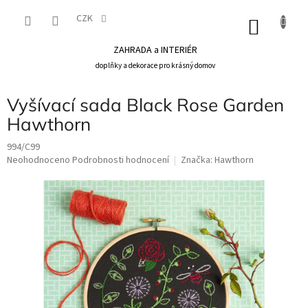
Přejít
na
CZK
NÁKU
obsah
KOŠÍK
ZAHRADA a INTERIÉR
doplňky a dekorace pro krásný domov
Vyšívací sada Black Rose Garden
Hawthorn
994/C99
Průměrné
Neohodnoceno
Podrobnosti hodnocení
Značka:
Hawthorn
hodnocení
produktu
je
0,0
z
5
hvězdiček.