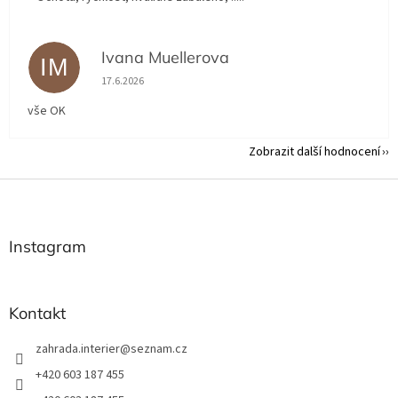
Ivana Muellerova
IM
Hodnocení obchodu je 5 z 5 hvězdiček.
17.6.2026
vše OK
Zobrazit další hodnocení
Z
á
p
a
Instagram
t
í
Kontakt
zahrada.interier
@
seznam.cz
+420 603 187 455