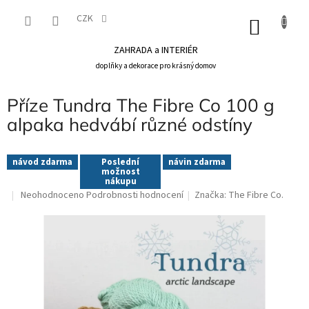
Přejít
na
CZK
NÁKU
obsah
KOŠÍK
ZAHRADA a INTERIÉR
doplňky a dekorace pro krásný domov
Příze Tundra The Fibre Co 100 g
alpaka hedvábí různé odstíny
návod zdarma
Poslední
návin zdarma
možnost
nákupu
Průměrné
Neohodnoceno
Podrobnosti hodnocení
Značka:
The Fibre Co.
hodnocení
produktu
je
0,0
z
5
hvězdiček.