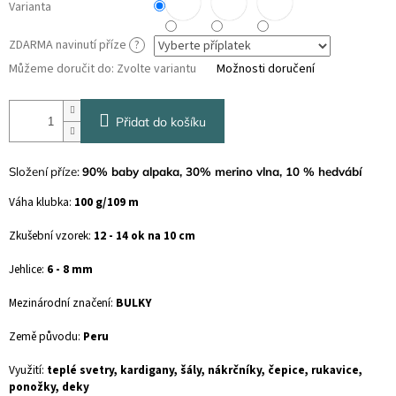
Varianta
ZDARMA navinutí příze
?
Můžeme doručit do:
Zvolte variantu
Možnosti doručení
Přidat do košíku
Složení příze:
90% baby alpaka, 30% merino vlna, 10 % hedvábí
Váha klubka:
10
0 g/109 m
Zkušební vzorek:
12 - 14
ok na 10 cm
Jehlice:
6 - 8 mm
Mezinárodní značení:
BULKY
Země původu:
Peru
Využití:
teplé svetry, kardigany, šály, nákrčníky, čepice, rukavice,
ponožky, deky