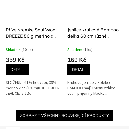
Příze Kremke Soul Wool
Jehlice kruhové Bamboo
BREEZE 50 g merino a
délka 60 cm různé
hedvábí
velikosti
Skladem
(10 ks)
Skladem
(1 ks)
359 Kč
169 Kč
DETAIL
DETAIL
SLOŽENÍ: 61% hedvábí, 39%
Kruhové jehlice z kolekce
merino vlna (19µm)DOPORUČENÉ
BAMBOO mají luxusní vzhled,
JEHLICE: 5-5,5...
velmi příjemný hladký...
ZOBRAZIT VŠECHNY SOUVISEJÍCÍ PRODUKTY