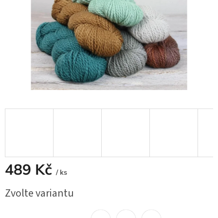
489 Kč
/ ks
Měrná
Zvolte variantu
cena: