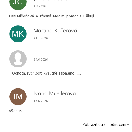
JC
Hodnocení obchodu je 5 z 5 hvězdiček.
4.8.2026
Paní Mišoňová je úžasná. Moc mi pomohla. Děkuji.
Martina Kučerová
MK
Hodnocení obchodu je 5 z 5 hvězdiček.
21.7.2026
Hodnocení obchodu je 5 z 5 hvězdiček.
24.6.2026
+ Ochota, rychlost, kvalitně zabaleno, .....
Ivana Muellerova
IM
Hodnocení obchodu je 5 z 5 hvězdiček.
17.6.2026
vše OK
Zobrazit další hodnocení