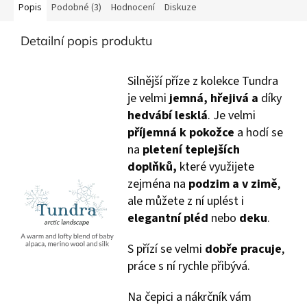
Popis
Podobné (3)
Hodnocení
Diskuze
Detailní popis produktu
Silnější příze z kolekce Tundra
je velmi
jemná, hřejivá a
díky
hedvábí lesklá
. Je velmi
příjemná k pokožce
a hodí se
na
pletení teplejších
doplňků,
které využijete
zejména na
podzim a v zimě
,
ale můžete z ní uplést i
elegantní pléd
nebo
deku
.
S přízí se velmi
dobře pracuje
,
práce s ní rychle přibývá.
Na čepici a nákrčník vám