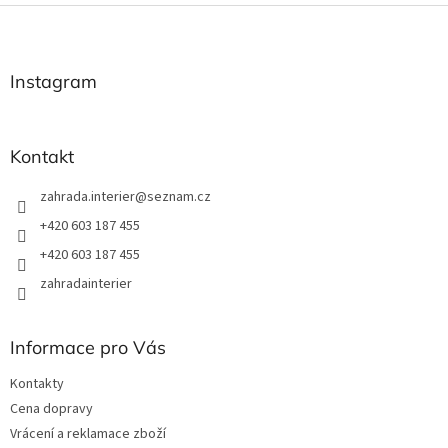
Z
á
p
a
Instagram
t
í
Kontakt
zahrada.interier
@
seznam.cz
+420 603 187 455
+420 603 187 455
zahradainterier
Informace pro Vás
Kontakty
Cena dopravy
Vrácení a reklamace zboží