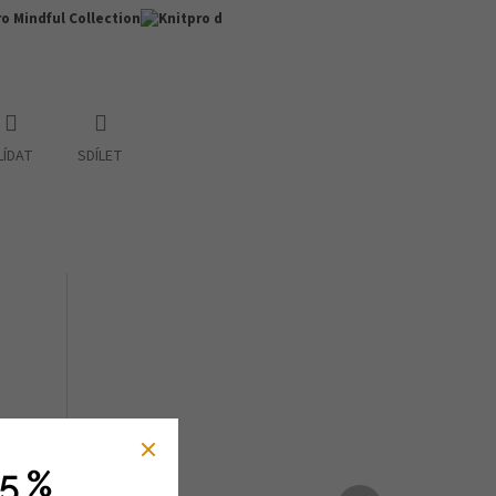
LÍDAT
SDÍLET
5 %
Další