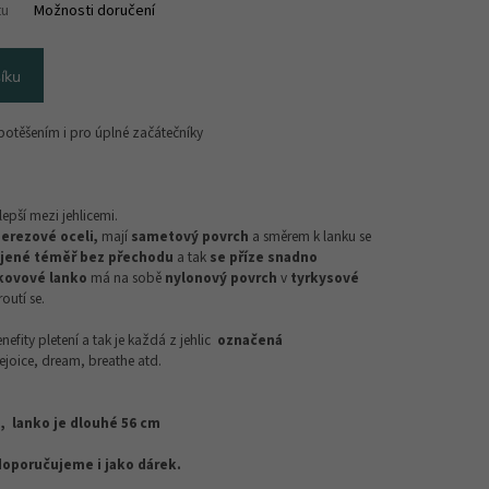
tu
Možnosti doručení
íku
 potěšením i pro úplné začátečníky
lepší mezi jehlicemi.
nerezové oceli,
mají
sametový povrch
a směrem k lanku se
pojené téměř bez přechodu
a tak
se příze snadno
kovové lanko
má na sobě
nylonový povrch
v
tyrkysové
outí se.
efity pletení a tak je každá z jehlic
označená
ejoice, dream, breathe atd.
m, lanko je dlouhé 56 cm
 doporučujeme i jako dárek.