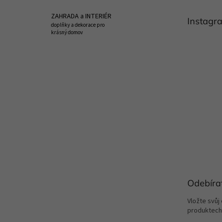
a
t
ZAHRADA a INTERIÉR
Instagr
í
doplňky a dekorace pro
krásný domov
Odebíra
Vložte svůj
produktech