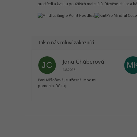
prostředí a kvalitu použitých materiálů. Dřevěné jehlice a h
Jana Cháberová
JC
M
Hodnocení obchodu je 5 z 5 hvězdiček.
4.8.2026
Paní Mišoňová je úžasná. Moc mi
pomohla. Děkuji.
Z
á
p