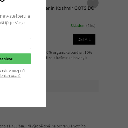
produkt
arn 50
Příze Summer in Kashmir GOTS BC
Garn 50 g
 newsletteru a
ákup
je Vaše.
dem
(5 ks)
Skladem
(2 ks)
169 Kč
ETAIL
DETAIL
e vyrábí
Složení příze: 90% organická bavlna , 10%
rný lesk,
kašmírJemná příze z kašmíru a bavlny k
kat slevu
pletení...
u nás v bezpečí.
obních údajů
 toho až 400 žen.
Při výrobě dbá na ochranu životního