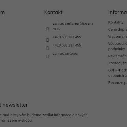
am
Kontakt
Informa
Kontakty
zahrada.interier
@
sezna
m.cz
Cena dopr
Vrácení a 
+420 603 187 455
Všeobecné
+420 603 187 455
podmínky
zahradainterier
Reklamační
Zpracování
GDPR/Podm
osobních ú
Recenze p
t newsletter
 e-mail a my vám budeme zasílat informace o nových
 na našem e-shopu.