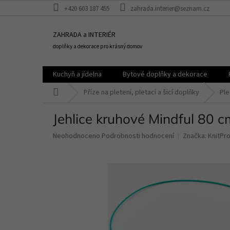
Přejít
+420 603 187 455
zahrada.interier@seznam.cz
na
obsah
ZAHRADA a INTERIÉR
doplňky a dekorace pro krásný domov
Kuchyň a jídelna
Bytové doplňky a dekorace
Domů
Příze na pletení, pletací a šicí doplňky
Ple
Jehlice kruhové Mindful 80 cm
Průměrné
Neohodnoceno
Podrobnosti hodnocení
Značka:
KnitPr
hodnocení
produktu
je
0,0
z
5
hvězdiček.