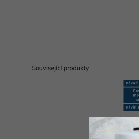
Související produkty
návod
Po
mo
n
návin 