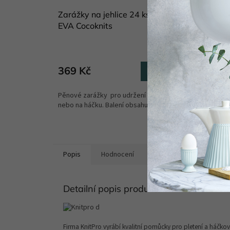
Zarážky na jehlice 24 ks z pěny
Příze 
EVA Cocoknits
alpaka
Skladem
(1 ks)
489 
369 Kč
Do košíku
Složení 
Pěnové zarážky pro udržení ok na jehlici
merino v
nebo na háčku. Balení obsahuje 24 kusů v 6...
g/109 mZ
Popis
Hodnocení
Diskuze
Značka
Detailní popis produktu
Firma KnitPro vyrábí kvalitní pomůcky pro pletení a háčkov