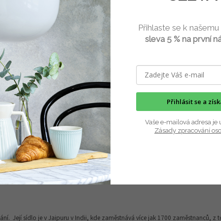
Tundra The Fibre Co 100 g
Příze Jaipur Peace Silk BC G
 hedvábí různé odstíny
g/300 m
Přihlaste se k našemu
sleva 5 % na první n
Skladem
(5 ks)
Skla
Kč
490 Kč
DETAIL
D
příze: 90% baby alpaka, 30%
Luxusní kvalitní příze z hedvábí Eri s
lna, 10 % hedvábí Váha klubka: 100
na farmě v Thajsku. Příze má nepat
Přihlásit se a zís
kušební...
je...
Vaše e-mailová adresa je 
Zásady zpracování os
Ostatní informace
ání. Její sídlo je v Jaipuru v Indii, kde zaměstnává více jak 1700 zaměstnanců, z