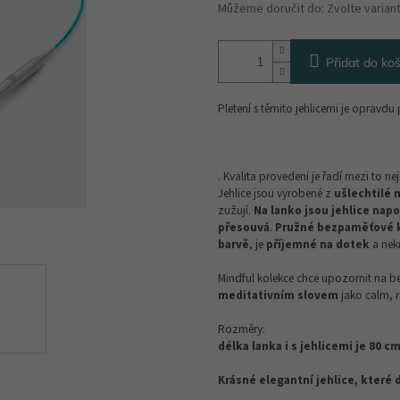
Můžeme doručit do:
Zvolte varian
Přidat do koš
Pletení s těmito jehlicemi je opravdu
. Kvalita provedení je řadí mezi to nej
Jehlice jsou vyrobené z
ušlechtilé 
zužují.
Na lanko jsou jehlice na
přesouvá
.
Pružné bezpaměťové 
barvě
, je
příjemné na dotek
a nekr
Mindful kolekce chce upozornit na ben
meditativním slovem
jako calm, r
Rozměry:
délka lanka i s jehlicemi je 80 c
Krásné elegantní jehlice, které