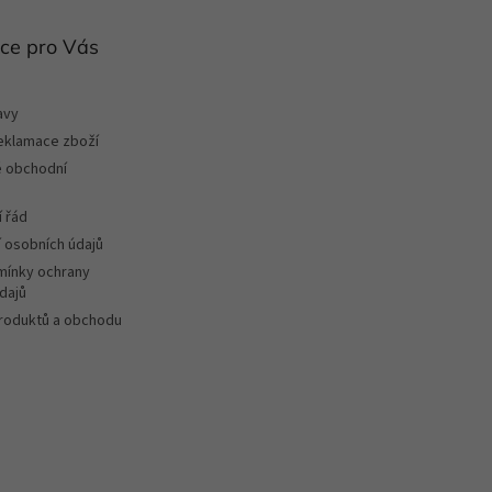
ce pro Vás
avy
reklamace zboží
 obchodní
 řád
 osobních údajů
ínky ochrany
dajů
roduktů a obchodu