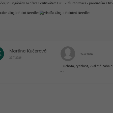
áčky jsou vyráběny ze dřeva s certifikátem FSC. Bližší informace k produktům a fil
Martina Kučerová
K
Hodnocení obchodu je
24.6.2026
Hodnocení obchodu je 5 z 5 hvězdiček.
21.7.2026
+ Ochota, rychlost, kvalitně zabale
.....