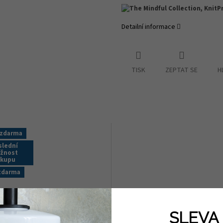
Detailní informace
TISK
ZEPTAT SE
H
 zdarma
slední
žnost
ákupu
zdarma
SLEVA 