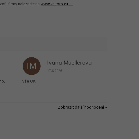
ozofii firmy naleznete na
www.knitpro.eu.
Ivana Muellerova
IM
 5 z 5 hvězdiček.
Hodnocení obchodu je 5 z 5 hvězdiček.
17.6.2026
no,
vše OK
Zobrazit další hodnocení