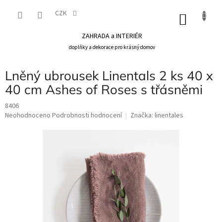
Přejít
na
CZK
NÁKU
obsah
KOŠÍK
ZAHRADA a INTERIÉR
doplňky a dekorace pro krásný domov
Lněný ubrousek Linentals 2 ks 40 x
40 cm Ashes of Roses s třásněmi
8406
Průměrné
Neohodnoceno
Podrobnosti hodnocení
Značka:
linentales
hodnocení
produktu
je
0,0
z
5
hvězdiček.