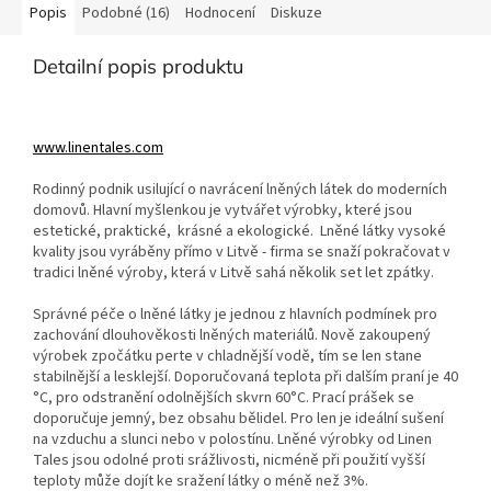
Popis
Podobné (16)
Hodnocení
Diskuze
Detailní popis produktu
www.linentales.com
Rodinný podnik usilující o navrácení lněných látek do moderních
domovů. Hlavní myšlenkou je vytvářet výrobky, které jsou
estetické, praktické, krásné a ekologické. Lněné látky vysoké
kvality jsou vyráběny přímo v Litvě - firma se snaží pokračovat v
tradici lněné výroby, která v Litvě sahá několik set let zpátky.
Správné péče o lněné látky je jednou z hlavních podmínek pro
zachování dlouhověkosti lněných materiálů. Nově zakoupený
výrobek zpočátku perte v chladnější vodě, tím se len stane
stabilnější a lesklejší. Doporučovaná teplota při dalším praní je 40
°C, pro odstranění odolnějších skvrn 60°C. Prací prášek se
doporučuje jemný, bez obsahu bělidel. Pro len je ideální sušení
na vzduchu a slunci nebo v polostínu. Lněné výrobky od Linen
Tales jsou odolné proti srážlivosti, nicméně při použití vyšší
teploty může dojít ke sražení látky o méně než 3%.