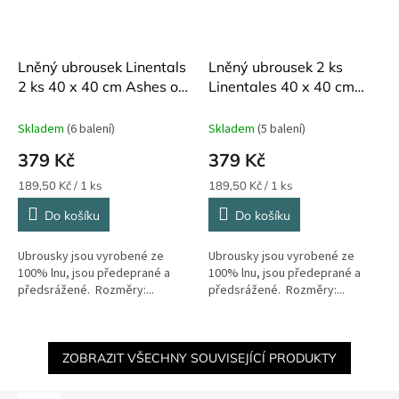
Lněný ubrousek Linentals
Lněný ubrousek 2 ks
2 ks 40 x 40 cm Ashes of
Linentales 40 x 40 cm
Roses
Birds
Skladem
(6 balení)
Skladem
(5 balení)
379 Kč
379 Kč
Měrná
Měrná
189,50 Kč / 1 ks
189,50 Kč / 1 ks
cena:
cena:
Do košíku
Do košíku
Ubrousky jsou vyrobené ze
Ubrousky jsou vyrobené ze
100% lnu, jsou předeprané a
100% lnu, jsou předeprané a
předsrážené. Rozměry:...
předsrážené. Rozměry:...
ZOBRAZIT VŠECHNY SOUVISEJÍCÍ PRODUKTY