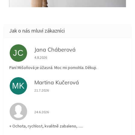
Jana Cháberová
JC
Hodnocení obchodu je 5 z 5 hvězdiček.
4.8.2026
Paní Mišoňová je úžasná. Moc mi pomohla. Děkuji.
Martina Kučerová
MK
Hodnocení obchodu je 5 z 5 hvězdiček.
21.7.2026
Hodnocení obchodu je 5 z 5 hvězdiček.
24.6.2026
+ Ochota, rychlost, kvalitně zabaleno, .....