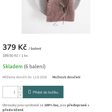
379 Kč
/ balení
Měrná
189,50 Kč / 1 ks
cena:
Skladem
(6 balení)
Můžeme doručit do:
12.8.2026
Možnosti doručení
Přidat do košíku
Ubrousky jsou vyrobené ze
100% lnu
, jsou
předeprané
a
předsrážené
.