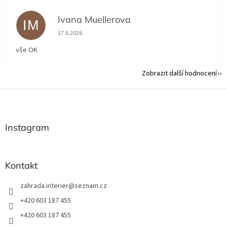
Ivana Muellerova
IM
Hodnocení obchodu je 5 z 5 hvězdiček.
17.6.2026
vše OK
Zobrazit další hodnocení
Z
á
p
a
Instagram
t
í
Kontakt
zahrada.interier
@
seznam.cz
+420 603 187 455
+420 603 187 455