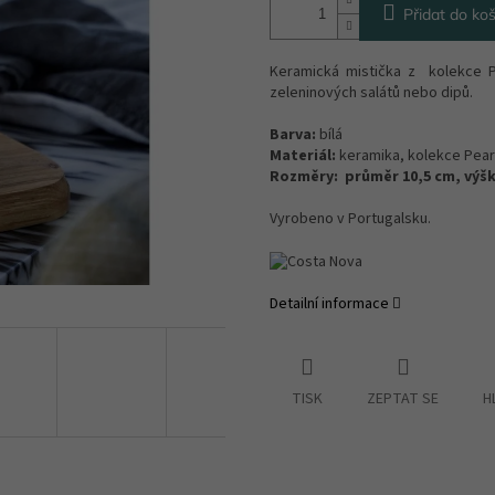
Přidat do koš
Keramická mistička z kolekce P
zeleninových salátů nebo dipů.
Barva:
bílá
Materiál:
keramika, kolekce Pear
Rozměry:
průměr 10,5 cm, výšk
Vyrobeno v Portugalsku.
Detailní informace
TISK
ZEPTAT SE
H