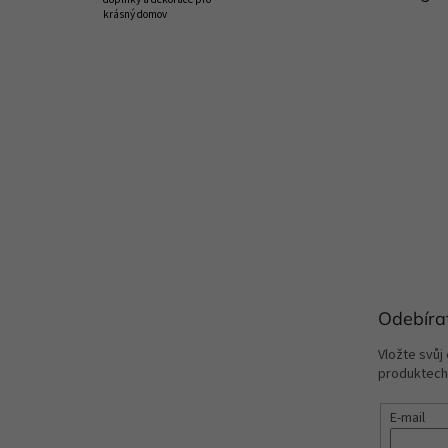
krásný domov
Odebíra
Vložte svůj
produktech
E-mail