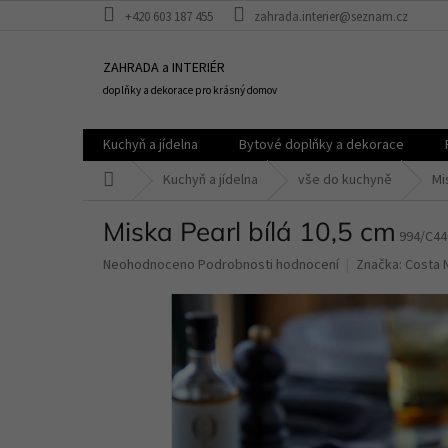
Přejít
+420 603 187 455
zahrada.interier@seznam.cz
na
obsah
ZAHRADA a INTERIÉR
doplňky a dekorace pro krásný domov
Kuchyň a jídelna
Bytové doplňky a dekorace
Domů
Kuchyň a jídelna
vše do kuchyně
Mi
Miska Pearl bílá 10,5 cm
994/C44
Průměrné
Neohodnoceno
Podrobnosti hodnocení
Značka:
Costa 
hodnocení
produktu
je
0,0
z
5
hvězdiček.