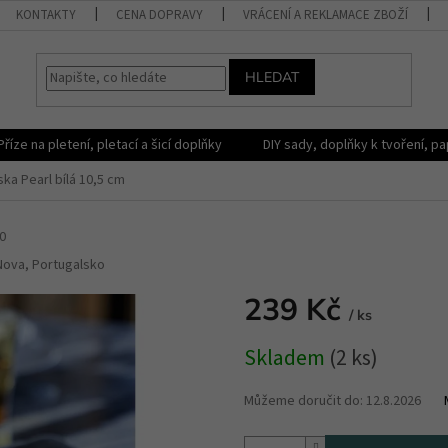
KONTAKTY
CENA DOPRAVY
VRÁCENÍ A REKLAMACE ZBOŽÍ
HLEDAT
Příze na pletení, pletací a šicí doplňky
DIY sady, doplňky k tvoření, pap
ska Pearl bílá 10,5 cm
0
Nova, Portugalsko
239 Kč
/ ks
Měrná
Skladem
(2 ks)
cena:
Můžeme doručit do:
12.8.2026