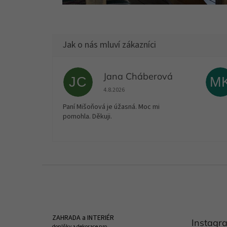
Jana Cháberová
JC
M
Hodnocení obchodu je 5 z 5 hvězdiček.
4.8.2026
Paní Mišoňová je úžasná. Moc mi
pomohla. Děkuji.
Z
á
p
a
t
ZAHRADA a INTERIÉR
Instagr
í
doplňky a dekorace pro