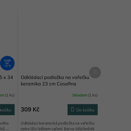
2 139
Kč
–21 %
Další
produkt
45 x 34
Odkládací podložka na vařečku
keramika 23 cm Casafina
dem
(1 ks)
Skladem
(1 ks)
309 Kč
košíku
Do košíku
tvého
Odkládací keramická podložka na vařečku
ů. ...
nebo lžíci během vaření. Barva: bílá/hnědé