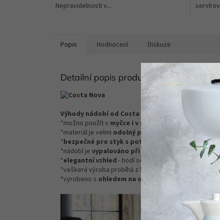
Nepravidelnosti v...
servírová
Popis
Hodnocení
Diskuze
Detailní popis produktu
Výhody nádobí od Costa Nova:
*možno použít v
myčce i v mikrovlnné troubě
*materiál je velmi
odolný proti náhlé
změně teplot
*
bezpečné pro styk s potravinami
(neobsahuje kad
*nádobí je
vypalováno při vysokých teplotách
(až 
*
elegantní vzhled
- hodí se do moderní i rustikální k
*veškerá výroba probíhá z
lokálních surovin
v Portu
*vyrobeno s
ohledem na ochranu přírody