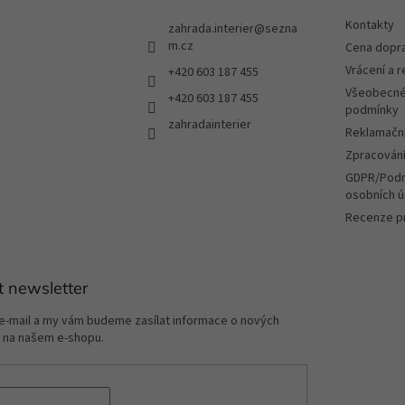
Kontakty
zahrada.interier
@
sezna
m.cz
Cena dopr
Vrácení a 
+420 603 187 455
Všeobecné
+420 603 187 455
podmínky
zahradainterier
Reklamační
Zpracování
GDPR/Podm
osobních ú
Recenze p
t newsletter
 e-mail a my vám budeme zasílat informace o nových
 na našem e-shopu.