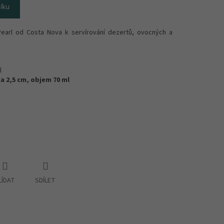
íku
earl od Costa Nova k servírování dezertů, ovocných a
l
a 2,5 cm, objem 70 ml
LÍDAT
SDÍLET