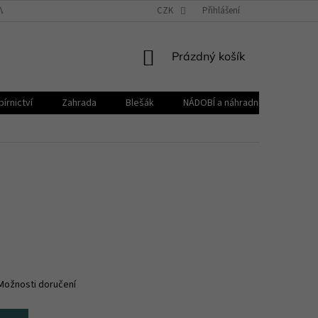
VŠEOBECNÉ OBCHODNÍ PODMÍNKY
CZK
REKLAMAČNÍ ŘÁD
Přihlášení
ZPRACOVÁNÍ 
NÁKUPNÍ
Prázdný košík
KOŠÍK
írnictví
Zahrada
Blešák
NÁDOBÍ a náhradní díly KELOmat
Možnosti doručení