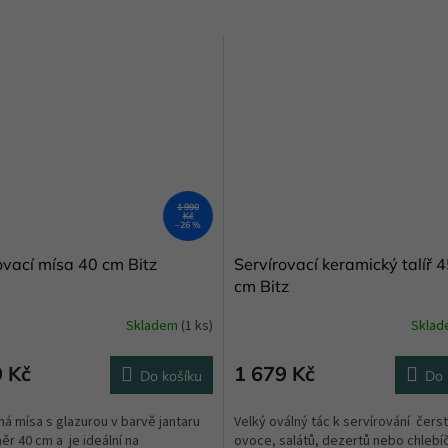
1 990
Kč
–26 %
ovací mísa 40 cm Bitz
Servírovací keramický talíř 
cm Bitz
Skladem
(1 ks)
Skla
9 Kč
1 679 Kč
Do košíku
Do 
á mísa s glazurou v barvě jantaru
Velký oválný tác k servírování čers
r 40 cm a je ideální na
ovoce, salátů, dezertů nebo chlebíčk