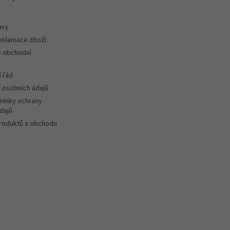
avy
reklamace zboží
 obchodní
 řád
 osobních údajů
ínky ochrany
dajů
roduktů a obchodu