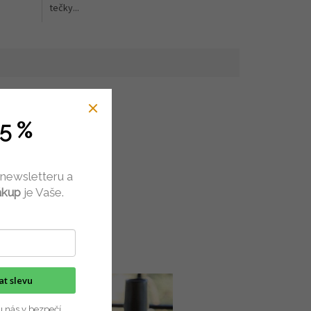
tečky...
5 %
 newsletteru a
ákup
je Vaše.
kat slevu
u nás v bezpečí.