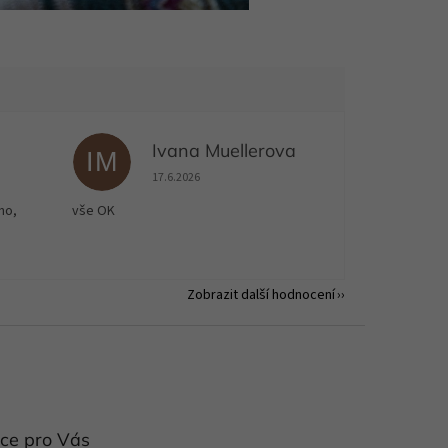
Ivana Muellerova
IM
 5 z 5 hvězdiček.
Hodnocení obchodu je 5 z 5 hvězdiček.
17.6.2026
no,
vše OK
Zobrazit další hodnocení
ce pro Vás