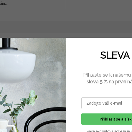
ní...
SLEVA 
Přihlaste se k našemu
sleva 5 % na první n
mium ani olovo)
1180°C), což zaručuje jeho
odolnost a pevnost
uchyně
galsku
Přihlásit se a zís
Vaše e-mailová adresa je 