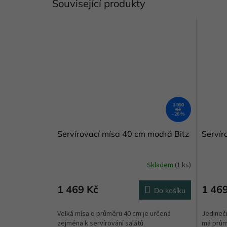
Související produkty
1 990
Kč
–26 %
Servírovací mísa 40 cm modrá Bitz
Servír
Skladem
(1 ks)
1 469 Kč
1 46
Do košíku
Velká mísa o průměru 40 cm je určená
Jedinečn
zejména k servírování salátů.
má průmě