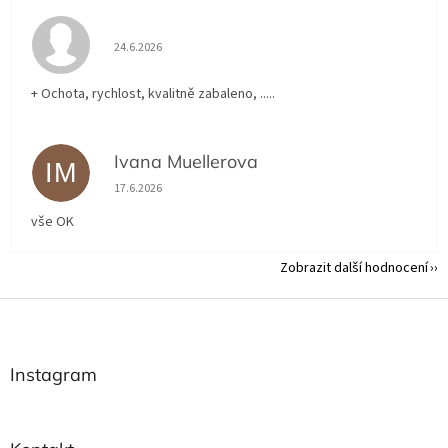
Hodnocení obchodu je 5 z 5 hvězdiček.
24.6.2026
+ Ochota, rychlost, kvalitně zabaleno, .....
Ivana Muellerova
IM
Hodnocení obchodu je 5 z 5 hvězdiček.
17.6.2026
vše OK
Zobrazit další hodnocení
Z
á
p
a
Instagram
t
í