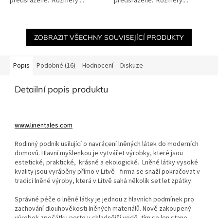
předsrážené. Rozměry:...
předsrážené. Rozměry:...
ZOBRAZIT VŠECHNY SOUVISEJÍCÍ PRODUKTY
Popis
Podobné (16)
Hodnocení
Diskuze
Detailní popis produktu
www.linentales.com
Rodinný podnik usilující o navrácení lněných látek do moderních
domovů. Hlavní myšlenkou je vytvářet výrobky, které jsou
estetické, praktické, krásné a ekologické. Lněné látky vysoké
kvality jsou vyráběny přímo v Litvě - firma se snaží pokračovat v
tradici lněné výroby, která v Litvě sahá několik set let zpátky.
Správné péče o lněné látky je jednou z hlavních podmínek pro
zachování dlouhověkosti lněných materiálů. Nově zakoupený
výrobek zpočátku perte v chladnější vodě, tím se len stane