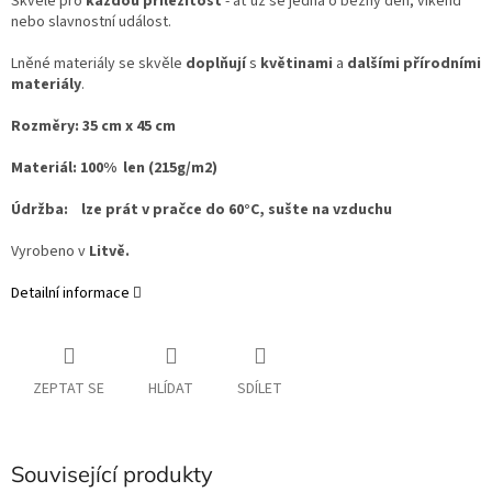
Skvělé pro
každou příležitost
- ať už se jedná o běžný den, víkend
nebo slavnostní událost.
Lněné materiály se skvěle
doplňují
s
květinami
a
dalšími přírodními
materiály
.
Rozměry:
35 cm x 45 cm
Materiál:
100% len (215g/m2)
Údržba: lze prát v pračce do 60°C, sušte na vzduchu
Vyrobeno v
Litvě.
Detailní informace
ZEPTAT SE
HLÍDAT
SDÍLET
Související produkty