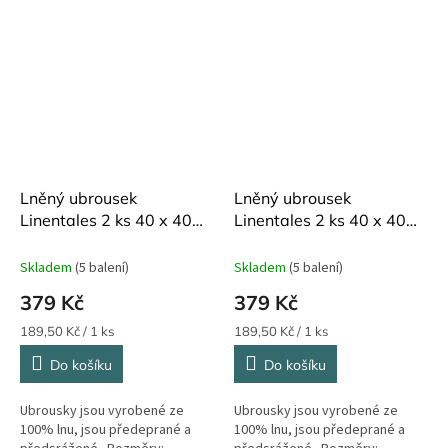
Lněný ubrousek
Lněný ubrousek
Linentales 2 ks 40 x 40
Linentales 2 ks 40 x 40
cm Moss Green
cm Green Milieu
Skladem
(5 balení)
Skladem
(5 balení)
379 Kč
379 Kč
Měrná
Měrná
189,50 Kč / 1 ks
189,50 Kč / 1 ks
cena:
cena:
Do košíku
Do košíku
Ubrousky jsou vyrobené ze
Ubrousky jsou vyrobené ze
100% lnu, jsou předeprané a
100% lnu, jsou předeprané a