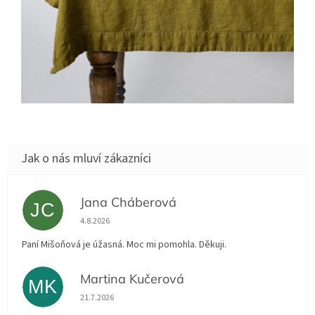
Jana Cháberová
JC
Hodnocení obchodu je 5 z 5 hvězdiček.
4.8.2026
Paní Mišoňová je úžasná. Moc mi pomohla. Děkuji.
Martina Kučerová
MK
Hodnocení obchodu je 5 z 5 hvězdiček.
21.7.2026