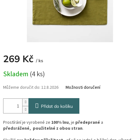
269 Kč
/ ks
Měrná
Skladem
(4 ks)
cena:
Můžeme doručit do:
12.8.2026
Možnosti doručení
Přidat do košíku
Prostírání je vyrobené ze
100% lnu
, je
předeprané
a
předsrážené,
použitelné z obou stran
.