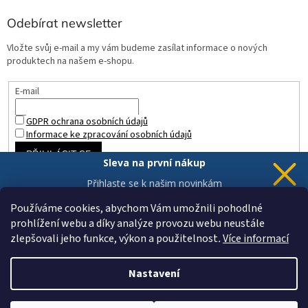
Odebírat newsletter
Vložte svůj e-mail a my vám budeme zasílat informace o nových
produktech na našem e-shopu.
E-mail
GDPR ochrana osobních údajů
Informace ke zpracování osobních údajů
PŘIHLÁSIT SE
Sleva na první nákup
Přihlaste se k našim novinkám
a 5% sleva
je Vaše.
Používáme cookies, abychom Vám umožnili pohodlné
prohlížení webu a díky analýze provozu webu neustále
zlepšovali jeho funkce, výkon a použitelnost
.
Více informací
Chci novinky a slevu
Vytvořil Shoptet
Vaše data jsou u nás v bezpečí.
Nastavení
Copyright 2026
ZAHRADA a INTERIÉR
. Všechna práva vyhrazena.