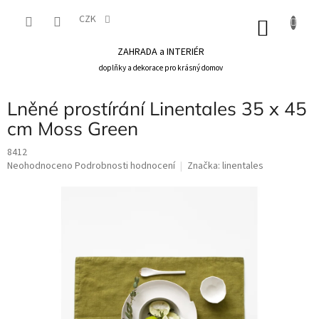
Přejít
na
CZK
NÁKU
obsah
KOŠÍK
ZAHRADA a INTERIÉR
doplňky a dekorace pro krásný domov
Lněné prostírání Linentales 35 x 45
cm Moss Green
8412
Průměrné
Neohodnoceno
Podrobnosti hodnocení
Značka:
linentales
hodnocení
produktu
je
0,0
z
5
hvězdiček.