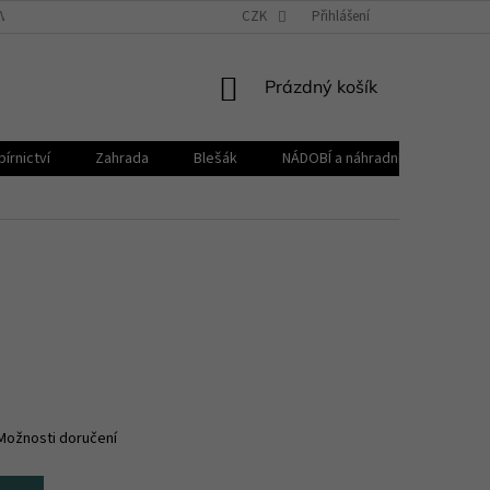
VŠEOBECNÉ OBCHODNÍ PODMÍNKY
CZK
REKLAMAČNÍ ŘÁD
Přihlášení
ZPRACOVÁNÍ 
NÁKUPNÍ
Prázdný košík
KOŠÍK
írnictví
Zahrada
Blešák
NÁDOBÍ a náhradní díly KELOmat
Možnosti doručení