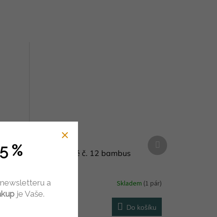
Další
5 %
produkt
Jehlice rovné č. 12 bambus
 newsletteru a
em
(1 pár)
Skladem
(1 pár)
ákup
je Vaše.
89 Kč
košíku
Do košíku