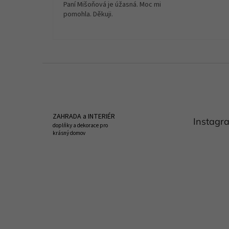
Paní Mišoňová je úžasná. Moc mi
pomohla. Děkuji.
Z
á
p
a
t
ZAHRADA a INTERIÉR
Instagr
í
doplňky a dekorace pro
krásný domov