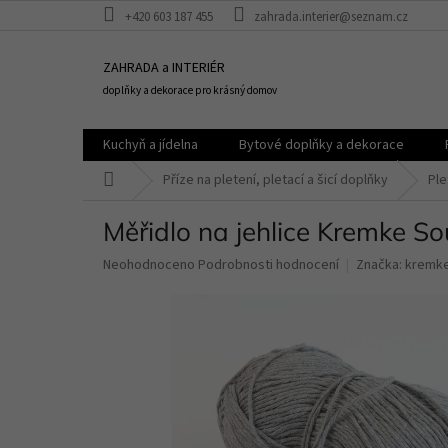
Přejít
+420 603 187 455
zahrada.interier@seznam.cz
na
obsah
ZAHRADA a INTERIÉR
doplňky a dekorace pro krásný domov
Kuchyň a jídelna
Bytové doplňky a dekorace
Domů
Příze na pletení, pletací a šicí doplňky
Ple
Měřidlo na jehlice Kremke S
Průměrné
Neohodnoceno
Podrobnosti hodnocení
Značka:
kremke
hodnocení
produktu
je
0,0
z
5
hvězdiček.