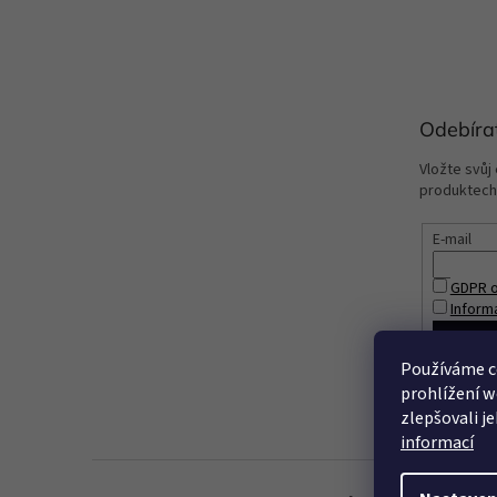
Odebíra
Vložte svůj
produktech
E-mail
GDPR o
Inform
PŘIHL
Používáme c
prohlížení w
zlepšovali j
informací