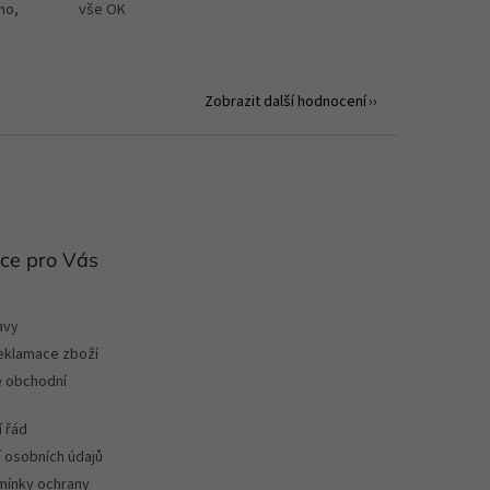
no,
vše OK
Zobrazit další hodnocení
ce pro Vás
avy
reklamace zboží
 obchodní
 řád
 osobních údajů
ínky ochrany