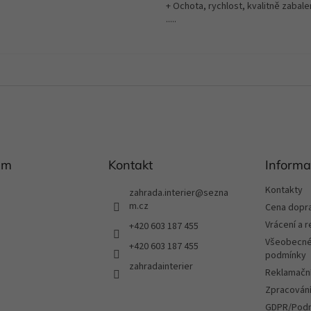
+ Ochota, rychlost, kvalitně zabale
.....
am
Kontakt
Informa
Kontakty
zahrada.interier
@
sezna
m.cz
Cena dopr
Vrácení a 
+420 603 187 455
Všeobecné
+420 603 187 455
podmínky
zahradainterier
Reklamační
Zpracování
GDPR/Podm