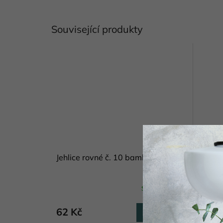
Související produkty
Jehlice rovné č. 10 bambus
Jehlic
Skladem
(4 pár)
62 Kč
105 
Do košíku