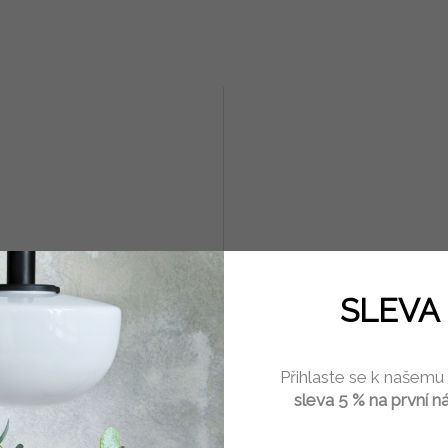
SLEVA 
e rovné č. 20 bambus
Jehlice rovné č. 15 bambus
Přihlaste se k našemu
Skladem
(1 pár)
Sklad
sleva 5 % na první n
Kč
99 Kč
Do košíku
Do 