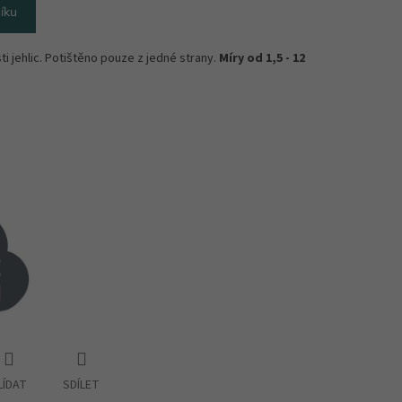
íku
i jehlic. Potištěno pouze z jedné strany.
Míry od 1,5 - 12
LÍDAT
SDÍLET