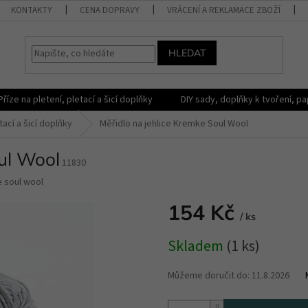
KONTAKTY
CENA DOPRAVY
VRÁCENÍ A REKLAMACE ZBOŽÍ
HLEDAT
Příze na pletení, pletací a šicí doplňky
DIY sady, doplňky k tvoření, pap
tací a šicí doplňky
Měřidlo na jehlice Kremke Soul Wool
oul Wool
11830
 soul wool
154 Kč
/ ks
Měrná
Skladem
(1 ks)
cena:
Můžeme doručit do:
11.8.2026