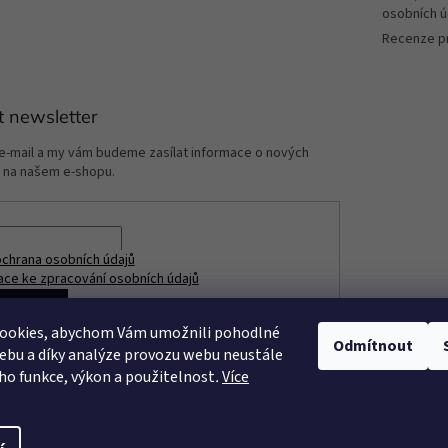
osobních ú
Recenze p
t newsletter
 e-mail a my vám budeme zasílat informace o nových
 na našem e-shopu.
chrana osobních údajů
ace ke zpracování osobních údajů
ÁSIT SE
ookies, abychom Vám umožnili pohodlné
Odmítnout
ebu a díky analýze provozu webu neustále
eho funkce, výkon a použitelnost
.
Více