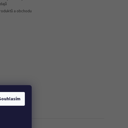
dajů
roduktů a obchodu
Souhlasím