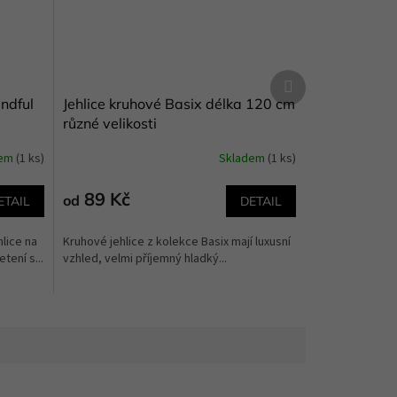
Další
produkt
ndful
Jehlice kruhové Basix délka 120 cm
různé velikosti
dem
(1 ks)
Skladem
(1 ks)
89 Kč
od
ETAIL
DETAIL
lice na
Kruhové jehlice z kolekce Basix mají luxusní
tení s...
vzhled, velmi příjemný hladký...