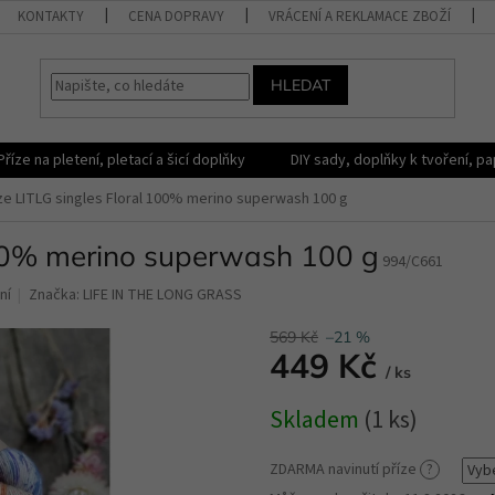
KONTAKTY
CENA DOPRAVY
VRÁCENÍ A REKLAMACE ZBOŽÍ
HLEDAT
Příze na pletení, pletací a šicí doplňky
DIY sady, doplňky k tvoření, pap
ze LITLG singles Floral 100% merino superwash 100 g
100% merino superwash 100 g
994/C661
ní
Značka:
LIFE IN THE LONG GRASS
569 Kč
–21 %
449 Kč
/ ks
Měrná
Skladem
(1 ks)
cena:
ZDARMA navinutí příze
?