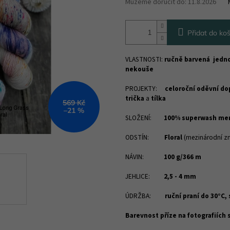
Můžeme doručit do:
11.8.2026
Přidat do koš
VLASTNOSTI:
ručně barvená jedn
nekouše
PROJEKTY:
celoroční oděvní do
trička
a
tílka
569 Kč
–21 %
SLOŽENÍ:
100% superwash me
ODSTÍN:
Floral
(mezinárodní zn
NÁVIN:
100 g/366 m
JEHLICE:
2,5 - 4 mm
ÚDRŽBA:
ruční praní do 30°C,
Barevnost příze na fotografiích