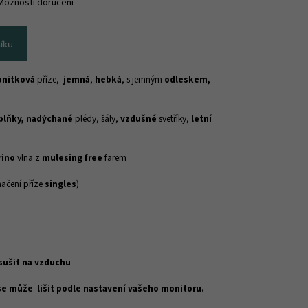
Možnosti doručení
íku
onitková
příze,
jemná
,
hebká
, s jemným
odleskem,
plňky, nadýchané
plédy, šály,
vzdušné
svetříky,
letní
rino
vlna z
mulesing free
farem
ačení příze
singles
)
 sušit na vzduchu
 se může lišit podle nastavení vašeho monitoru.