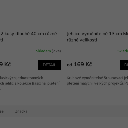
e 2 kusy dlouhé 40 cm různé
Jehlice vyměnitelné 13 cm Mi
ti
různé velikosti
Skladem
(2 ks)
Skla
9 Kč
169 Kč
od
DETAIL
D
lasických jednostranných
Kruhové vyměnitelné šroubovací jeh
h jehlic z kolekce Basix na pletení
pletení malých i velkých projektů. Ple
.
ze
Značka