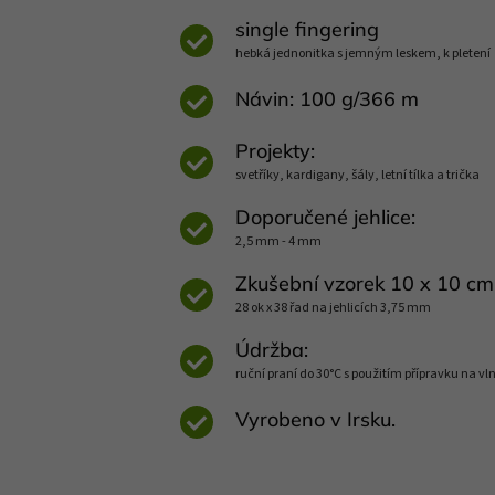
single fingering
hebká jednonitka s jemným leskem, k pleten
Návin: 100 g/366 m
Projekty:
svetříky, kardigany, šály, letní tílka a trička
Doporučené jehlice:
2,5 mm - 4 mm
Zkušební vzorek 10 x 10 cm
28 ok x 38 řad na jehlicích 3,75 mm
Údržba:
ruční praní do 30°C s použitím přípravku na vl
Vyrobeno v Irsku.