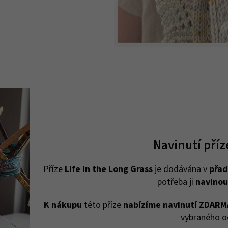
Navinutí pří
Příze
Life in the Long Grass
je dodávána v
přad
potřeba ji
navinou
K nákupu
této příze
nabízíme navinutí ZDARM
vybraného o