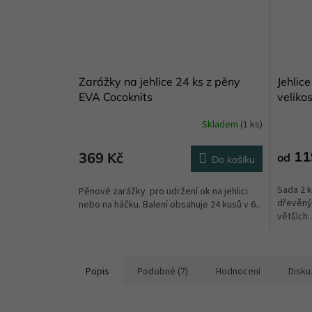
Zarážky na jehlice 24 ks z pěny
Jehlic
EVA Cocoknits
velikos
Skladem
(1 ks)
11
369 Kč
od
Do košíku
Sada 2 k
Pěnové zarážky pro udržení ok na jehlici
dřevěnýc
nebo na háčku. Balení obsahuje 24 kusů v 6...
větších..
Popis
Podobné (7)
Hodnocení
Disku