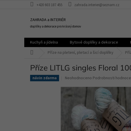
Přejít
+420 603 187 455
zahrada.interier@seznam.cz
na
obsah
ZAHRADA a INTERIÉR
doplňky a dekorace pro krásný domov
Kuchyň a jídelna
Bytové doplňky a dekorace
Domů
Příze na pletení, pletací a šicí doplňky
Pří
Příze LITLG singles Floral 
Průměrné
Neohodnoceno
Podrobnosti hodnoce
návin zdarma
hodnocení
produktu
je
0,0
z
5
hvězdiček.