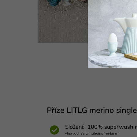
Příze LITLG merino single
Složení: 100% superwash m
vlna pochází z mulesing free farem