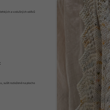
í lehkých a vzdušných oděvů
:
nu, sušit rozložené na plocho