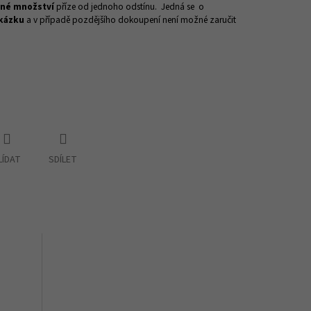
čné množství
příze od jednoho odstínu. Jedná se o
kázku
a v případě pozdějšího dokoupení není možné zaručit
LÍDAT
SDÍLET