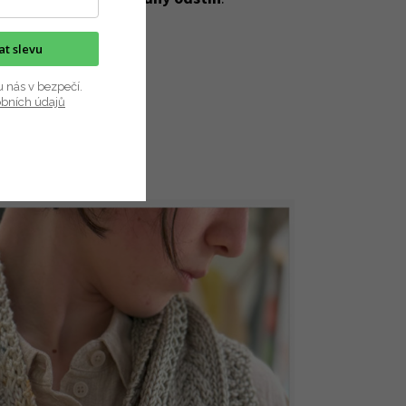
kat slevu
u nás v bezpečí.
obních údajů