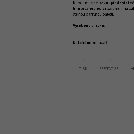
Doporučujeme
zakoupit dostate
limitovanou edici
barvenou
na za
stejnou barevnou paletu.
Vyrobeno v Irsku
.
Detailní informace
TISK
ZEPTAT SE
H