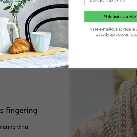
Přihlásit se a zís
Vaše e-mailová adresa je 
Zásady zpracování os
s fingering
erino vlna