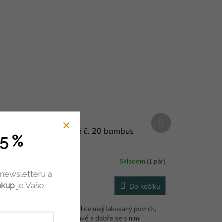
Další
produkt
Jehlice rovné č. 20 bambus
5 %
em
(1 pár)
Skladem
(1 pár)
 newsletteru a
105 Kč
ákup
je Vaše.
košíku
Do košíku
vrch,
Bambusové jehlice mají lakovaný povrch,
jsou hladké, lehké a dobře se s nimi