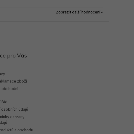
Zobrazit další hodnocení
ce pro Vás
avy
reklamace zboží
 obchodní
 řád
 osobních údajů
ínky ochrany
dajů
roduktů a obchodu