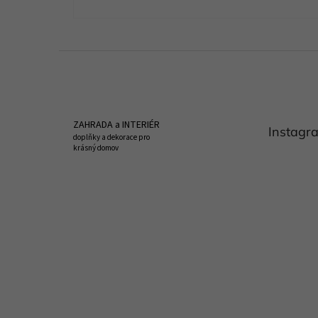
Z
á
p
a
t
ZAHRADA a INTERIÉR
Instagr
í
doplňky a dekorace pro
krásný domov