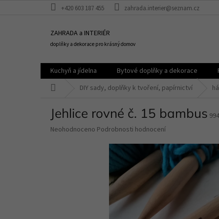
Přejít
+420 603 187 455
zahrada.interier@seznam.cz
na
obsah
ZAHRADA a INTERIÉR
doplňky a dekorace pro krásný domov
Kuchyň a jídelna
Bytové doplňky a dekorace
Domů
DIY sady, doplňky k tvoření, papírnictví
há
Jehlice rovné č. 15 bambus
99
Průměrné
Neohodnoceno
Podrobnosti hodnocení
hodnocení
produktu
je
0,0
z
5
hvězdiček.