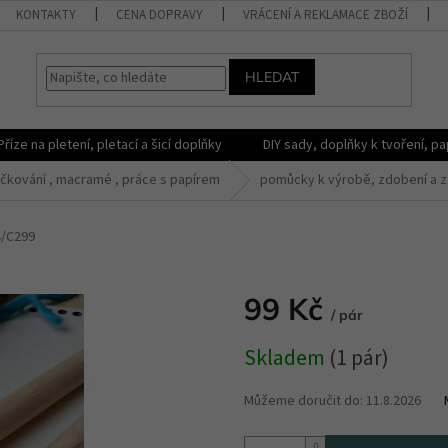
KONTAKTY
CENA DOPRAVY
VRÁCENÍ A REKLAMACE ZBOŽÍ
HLEDAT
Příze na pletení, pletací a šicí doplňky
DIY sady, doplňky k tvoření, pap
čkování , macramé , práce s papírem
pomůcky k výrobě, zdobení a 
4/C299
99 Kč
/ pár
Měrná
Skladem
(1 pár)
cena:
Můžeme doručit do:
11.8.2026