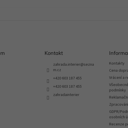
am
Kontakt
Informa
Kontakty
zahrada.interier
@
sezna
m.cz
Cena dopr
Vrácení a 
+420 603 187 455
Všeobecné
+420 603 187 455
podmínky
zahradainterier
Reklamační
Zpracování
GDPR/Podm
osobních ú
Recenze p