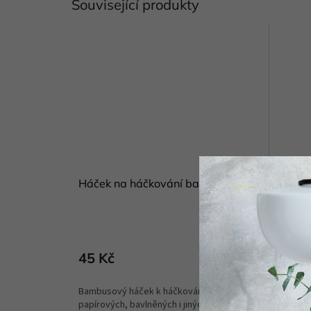
Související produkty
Háček na háčkování bambus
Jehlic
Skladem
(2 ks)
45 Kč
62 K
DETAIL
Bambusový háček k háčkování z
Bambusov
papírových, bavlněných i jiných přízí.
jsou hla