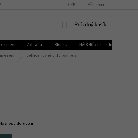
VŠEOBECNÉ OBCHODNÍ PODMÍNKY
CZK
REKLAMAČNÍ ŘÁD
Přihlášení
ZPRACOVÁNÍ 
NÁKUPNÍ
Prázdný košík
KOŠÍK
írnictví
Zahrada
Blešák
NÁDOBÍ a náhradní díly KELOmat
zavěšení
Jehlice rovné č. 15 bambus
Možnosti doručení