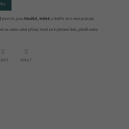
íku
ý
povrch, jsou
hladké, lehké
a dobře se s nimi pracuje.
é na velmi silné příze). Hodí se k pletení dek, plédů nebo
LÍDAT
SDÍLET