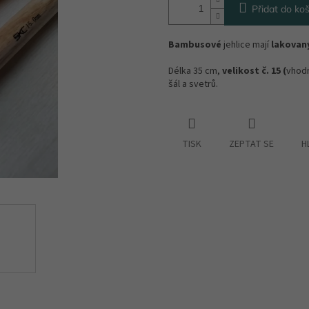
Přidat do koš
Bambusové
jehlice mají
lakovan
Délka 35 cm,
velikost č. 15 (
vhodn
šál a svetrů.
TISK
ZEPTAT SE
H