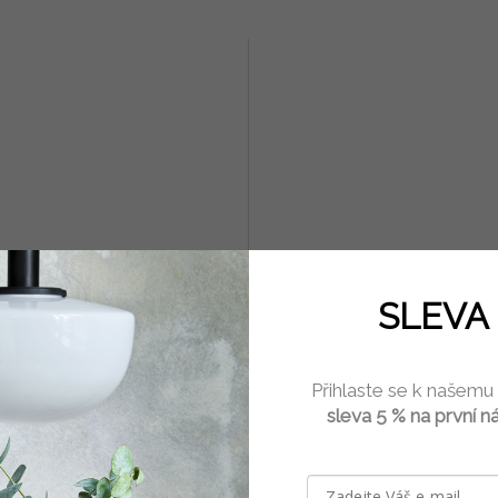
e rovné č. 10 bambus
Jehlice rovné č. 12 bambus
SLEVA 
Skladem
(4 pár)
Sklad
Přihlaste se k našemu
č
89 Kč
sleva 5 % na první n
Do košíku
Do 
é jehlice mají lakovaný povrch,
Bambusové jehlice mají lakovaný po
dké, lehké a dobře se s nimi
jsou hladké, lehké a dobře se s nimi