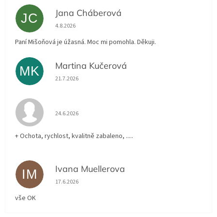
Jana Cháberová
JC
Hodnocení obchodu je 5 z 5 hvězdiček.
4.8.2026
Paní Mišoňová je úžasná. Moc mi pomohla. Děkuji.
Martina Kučerová
MK
Hodnocení obchodu je 5 z 5 hvězdiček.
21.7.2026
Hodnocení obchodu je 5 z 5 hvězdiček.
24.6.2026
+ Ochota, rychlost, kvalitně zabaleno, .....
Ivana Muellerova
IM
Hodnocení obchodu je 5 z 5 hvězdiček.
17.6.2026
vše OK