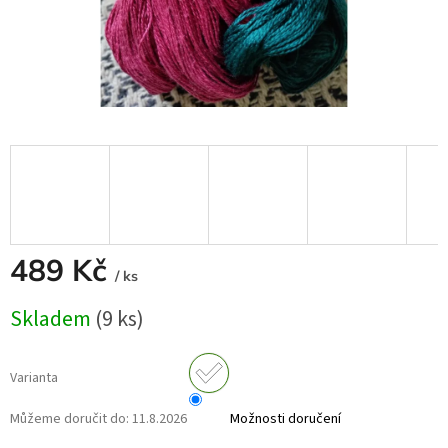
489 Kč
/ ks
Měrná
Skladem
(9 ks)
cena:
Varianta
Můžeme doručit do:
11.8.2026
Možnosti doručení