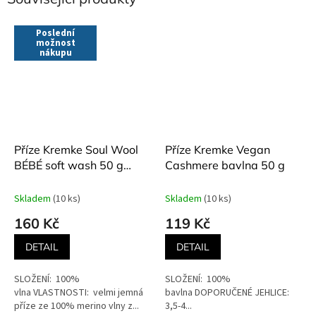
Poslední
možnost
nákupu
Příze Kremke Soul Wool
Příze Kremke Vegan
BÉBÉ soft wash 50 g
Cashmere bavlna 50 g
různé odstíny
Skladem
(10 ks)
Skladem
(10 ks)
160 Kč
119 Kč
DETAIL
DETAIL
SLOŽENÍ: 100%
SLOŽENÍ: 100%
vlna VLASTNOSTI: velmi jemná
bavlna DOPORUČENÉ JEHLICE:
příze ze 100% merino vlny z...
3,5-4...