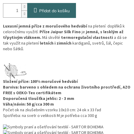
Přidat do košíku
Luxusní jemná příze z morušového hedvábí
na pletení doplňků k
celoročnímu využití.
Příze Jaipur Silk Fino
je
jemná, s lesklým až
třpytivým vláknem.
Má skvělé
termoregulační vlastnosti
a dá se
tak využít na pletení
letních i zimních
kardiganů, svetrů, šál, čepic
nebo šátků.
Složení příze: 100% morušové hedvábí
Barviva: barveno s ohledem na ochranu životního prostředí, AZO
FREE s OEKO-Tex certifikátem
Doporučená tloušťka jehlic: 2 - 3 mm
Váha/návin: 50 g/cca 300 m
Počet ok na zkušebním vzorku 10x10 cm: 24 ok x 33 řad
Spotřeba: na svetr o velikosti M je potřeba cca 300 g