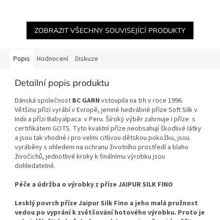
ZOBRAZIT VŠECHNY SOUVISEJÍCÍ PRODUKTY
Popis
Hodnocení
Diskuze
Detailní popis produktu
Dánská společnost
BC GARN
vstoupila na trh v roce 1996.
Většinu přízí vyrábí v Evropě, jemné hedvábné příze Soft Silk v
Indii a přízi Babyalpaca v Peru. Šíroký výběr zahrnuje i příze s
certifikátem GOTS. Tyto kvalitní příze neobsahují škodlivé látky
a jsou tak vhodné i pro velmi citlivou dětskou pokožku, jsou
vyráběny s ohledem na ochranu životního prostředí a blaho
živočichů, jednotlivé kroky k finálnímu výrobku jsou
dohledatelné.
Péče a údržba o výrobky z příze JAIPUR SILK FINO
Lesklý povrch příze Jaipur Silk Fino a jeho malá pružnost
vedou po vyprání k zvětšování hotového výrobku. Proto je