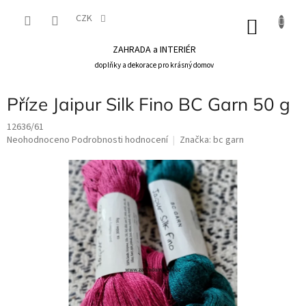
Přejít
na
CZK
NÁKU
obsah
KOŠÍK
ZAHRADA a INTERIÉR
doplňky a dekorace pro krásný domov
Příze Jaipur Silk Fino BC Garn 50 g
12636/61
Průměrné
Neohodnoceno
Podrobnosti hodnocení
Značka:
bc garn
hodnocení
produktu
je
0,0
z
5
hvězdiček.