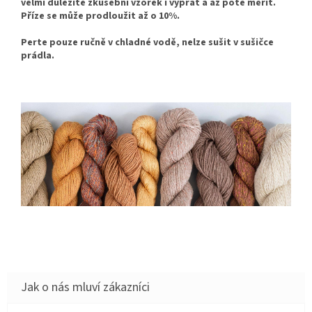
velmi důležité zkušební vzorek i vyprat a až poté měřit.
Příze se může prodloužit až o 10%.
Perte pouze ručně v chladné vodě, nelze sušit v sušičce
prádla.