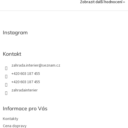
Zobrazit další hodnocení
Z
á
p
a
Instagram
t
í
Kontakt
zahrada.interier
@
seznam.cz
+420 603 187 455
+420 603 187 455
zahradainterier
Informace pro Vás
Kontakty
Cena dopravy