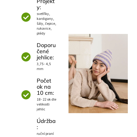
Projekt
y:
svetříky,
kardigany,
šály, čepice,
rukavice,
plédy
Doporu
čené
jehlice:
3,75 - 4,5
mm
Počet
ok na
10 cm:
18 - 22 ok dle
velikosti
jehlic
Údržba
:
ruční praní