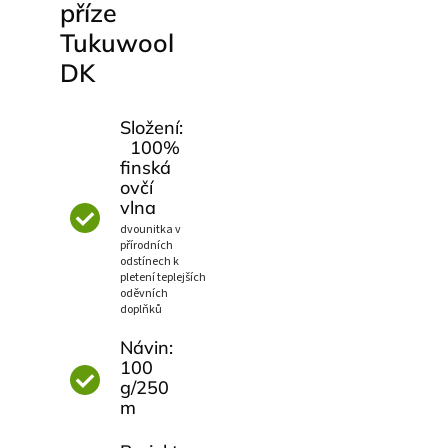
příze
Tukuwool
DK
Složení:
100%
finská
ovčí
vlna
dvounitka v
přírodních
odstínech k
pletení teplejších
oděvních
doplňků
Návin:
100
g/250
m