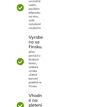
ve vlažné
vodě s
použitím
přípravku
na vlnu,
sušit
rozložené
na plocho
Vyrobe
no ve
Finsku.
příze
pochází z
finských
farem,
veškerá
výroba
včetně
barvení
probíhá ve
Finsku
Vhodn
é na
pletení