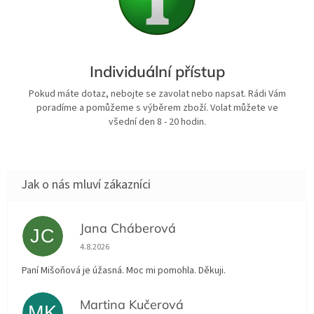
Individuální přístup
Pokud máte dotaz, nebojte se zavolat nebo napsat. Rádi Vám
poradíme a pomůžeme s výběrem zboží. Volat můžete ve
všední den 8 - 20 hodin.
Jana Cháberová
JC
Hodnocení obchodu je 5 z 5 hvězdiček.
4.8.2026
Paní Mišoňová je úžasná. Moc mi pomohla. Děkuji.
Martina Kučerová
MK