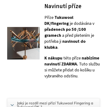
Navinutí příze
Příze
Tukuwool
DK/fingering
je dodávána v
přadenech po 50 /100
gramech
a před pletením je
potřeba ji
navinout do
klubka
.
K nákupu
této příze
nabízíme
navinutí ZDARMA.
Tuto službu
si můžete přidat do košíku u
vybraného odstínu.
Jaký je rozdíl mezi přízí Tukuwool Fingering a
Tukuwool DK ?