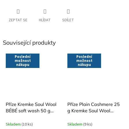
ZEPTAT SE
HLÍDAT
SDÍLET
Související produkty
Poslední
Poslední
možnost
možnost
nákupu
nákupu
Příze Kremke Soul Wool
Příze Plain Cashmere 25
BÉBÉ soft wash 50 g
g Kremke Soul Wool
různé odstíny
100% kašmír
Skladem
(10 ks)
Skladem
(9 ks)