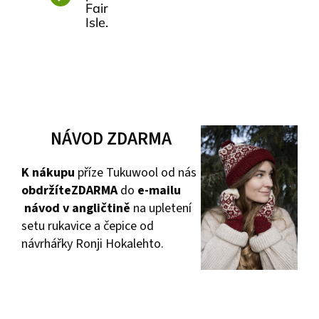
Fair
Isle.
NÁVOD ZDARMA
K nákupu
příze Tukuwool od nás
obdržíte
ZDARMA
do
e-mailu
návod v angličtině
na upletení
setu rukavice a čepice od
návrhářky Ronji Hokalehto.