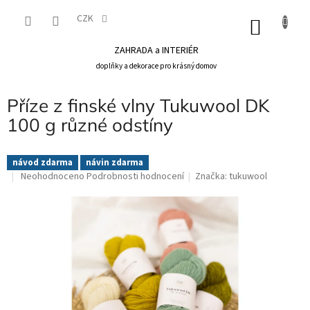
Přejít
na
CZK
NÁKU
obsah
KOŠÍK
ZAHRADA a INTERIÉR
doplňky a dekorace pro krásný domov
Příze z finské vlny Tukuwool DK
100 g různé odstíny
návod zdarma
návin zdarma
Průměrné
Neohodnoceno
Podrobnosti hodnocení
Značka:
tukuwool
hodnocení
produktu
je
0,0
z
5
hvězdiček.