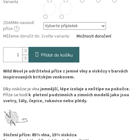
Varianta
ZDARMA navinutí
příze
?
Můžeme doručit do:
Zvolte variantu
Možnosti doručení
Přidat do košíku
Wild Wool je udržitelná příze z jemné vlny a viskózy v barvách
inspirovaných britským venkovem.
Díky viskóze je vlna
jemnější, lépe izoluje a neštípe na pokožce.
Příze se hodí
k pletení podzimních a zimních modelů jako jsou
svetry, šály, čepice, rukavice nebo plédy.
Složení příze: 85% vlna, 15% viskóza