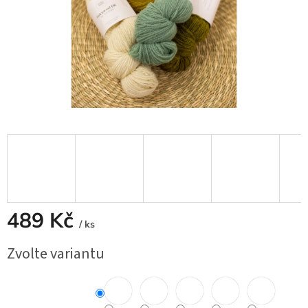
489 Kč
/ ks
Měrná
Zvolte variantu
cena: