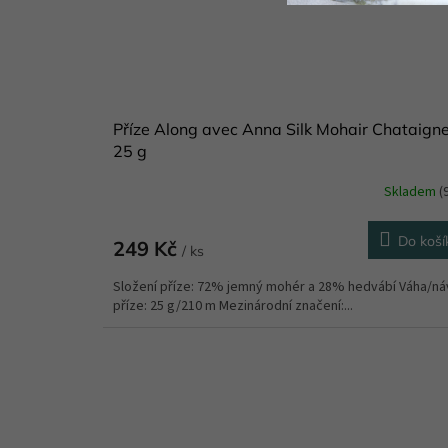
Příze Along avec Anna Silk Mohair Chataign
25 g
Skladem
(
Do koší
249 Kč
/ ks
Složení příze: 72% jemný mohér a 28% hedvábí Váha/ná
příze: 25 g/210 m Mezinárodní značení:...