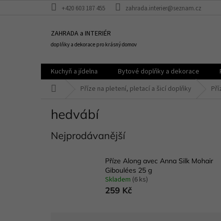
Přejít
+420 603 187 455
zahrada.interier@seznam.cz
na
obsah
ZAHRADA a INTERIÉR
doplňky a dekorace pro krásný domov
Kuchyň a jídelna
Bytové doplňky a dekorace
Domů
Příze na pletení, pletací a šicí doplňky
Pří
hedvábí
Nejprodávanější
Příze Along avec Anna Silk Mohair
Giboulées 25 g
Skladem
(6 ks)
259 Kč
Ř