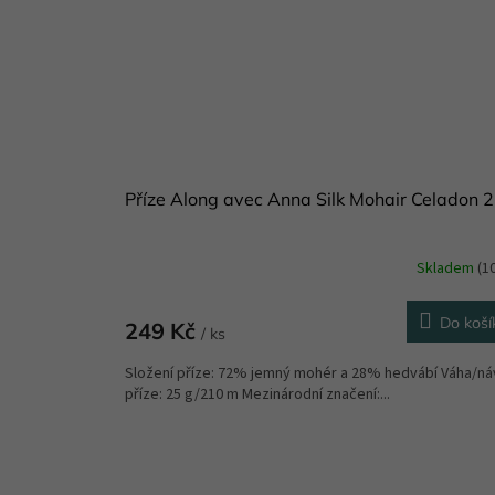
Příze Along avec Anna Silk Mohair Celadon 2
Skladem
(1
Do koší
249 Kč
/ ks
Složení příze: 72% jemný mohér a 28% hedvábí Váha/ná
příze: 25 g/210 m Mezinárodní značení:...