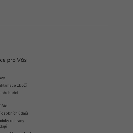
ce pro Vás
avy
reklamace zboží
 obchodní
 řád
 osobních údajů
ínky ochrany
dajů