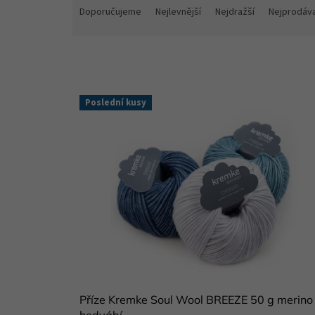
a
Doporučujeme
Nejlevnější
Nejdražší
Nejprodáva
z
e
n
í
p
V
r
Poslední kusy
ý
o
p
d
i
u
s
k
p
t
r
ů
o
d
u
k
t
ů
Příze Kremke Soul Wool BREEZE 50 g merino
hedvábí