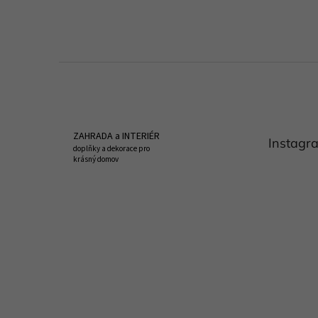
Z
á
p
a
t
ZAHRADA a INTERIÉR
Instagr
í
doplňky a dekorace pro
krásný domov