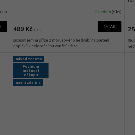
růz
0 ks)
Skladem
(9 ks)
L
DETAIL
489 Kč
25
/ ks
Luxusní jemná příze z morušového hedvábí na pletení
Slo
doplňků k celoročnímu využití. Příze...
hed
návod zdarma
Poslední
možnost
nákupu
návin zdarma