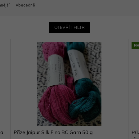
nější
Abecedně
OTEVŘÍT FILTR
No
 a
Příze Jaipur Silk Fino BC Garn 50 g
Pří