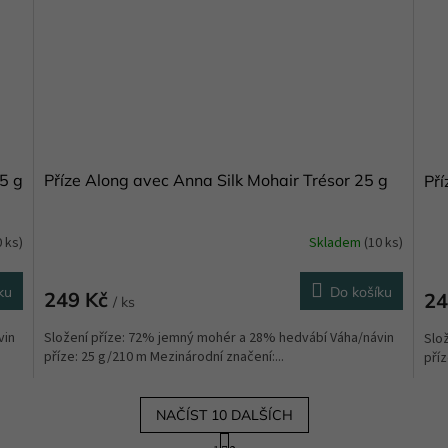
5 g
Příze Along avec Anna Silk Mohair Trésor 25 g
Pří
0 ks)
Skladem
(10 ks)
ku
Do košíku
249 Kč
24
/ ks
vin
Složení příze: 72% jemný mohér a 28% hedvábí Váha/návin
Slo
příze: 25 g/210 m Mezinárodní značení:...
příz
NAČÍST 10 DALŠÍCH
S