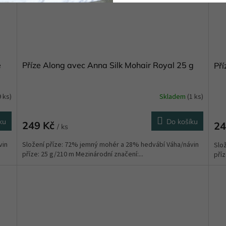
e
Příze Along avec Anna Silk Mohair Royal 25 g
Pří
9 ks)
Skladem
(1 ks)
ku
Do košíku
249 Kč
24
/ ks
vin
Složení příze: 72% jemný mohér a 28% hedvábí Váha/návin
Slo
příze: 25 g/210 m Mezinárodní značení:...
příz