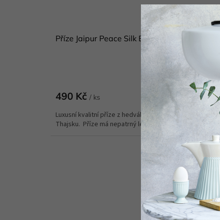
Příze Jaipur Peace Silk BC Garn 50 g/300 m
Skladem
(
DETAI
490 Kč
/ ks
Luxusní kvalitní příze z hedvábí Eri se vyrábí na farmě v
Thajsku. Příze má nepatrný lesk, je...