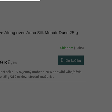
ze Along avec Anna Silk Mohair Dune 25 g
Skladem
(10 ks)
Do košíku
9 Kč
/ ks
žení příze: 72% jemný mohér a 28% hedvábí Váha/návin
e: 25 g/210 m Mezinárodní značení:...