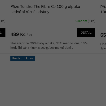
Příze Tundra The Fibre Co 100 g alpaka
Pří
hedvábí různé odstíny
10
2 ks)
Skladem
(5 ks)
L
DETAIL
489 Kč
65
/ ks
Složení příze: 90% baby alpaka, 30% merino vlna, 10 %
Fino
hedvábí Váha klubka: 100 g/109 mZkušební...
Jak
Poslední kusy