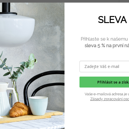
SLEVA 
Příze Kremke Soul Wool Silky Kid 25 g mohér a
Pří
hedvábí
25
Přihlaste se k našemu
5 ks)
Skladem
(10 ks)
sleva 5 % na první n
L
DETAIL
259 Kč
24
/ ks
SLOŽENÍ PŘÍZE: 72% mohér a 28% hedvábí VLASTNOSTI:
Slo
...
příz
Přihlásit se a zís
Vaše e-mailová adresa je 
Zásady zpracování os