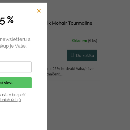
5 %
ze Along avec Anna Silk Mohair Tourmaline
 g
 newsletteru a
Skladem
(9 ks)
ákup
je Vaše.
Do košíku
9 Kč
/ ks
žení příze: 72% jemný mohér a 28% hedvábí Váha/návin
e: 25 g/210 m Mezinárodní značení:...
kat slevu
u nás v bezpečí.
obních údajů