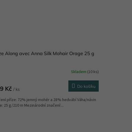
ze Along avec Anna Silk Mohair Orage 25 g
Skladem
(10 ks)
Do košíku
9 Kč
/ ks
žení příze: 72% jemný mohér a 28% hedvábí Váha/návin
e: 25 g/210 m Mezinárodní značení:...