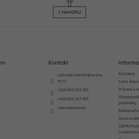
1
2
t
O
r
v
NAHORU
á
l
n
á
k
d
o
a
v
c
á
í
n
p
í
r
am
Kontakt
v
Informa
k
y
Kontakty
zahrada.interier
@
sezna
v
m.cz
Cena dopr
ý
Vrácení a 
+420 603 187 455
p
Všeobecné
i
+420 603 187 455
podmínky
s
zahradainterier
u
Reklamační
Zpracování
GDPR/Podm
osobních ú