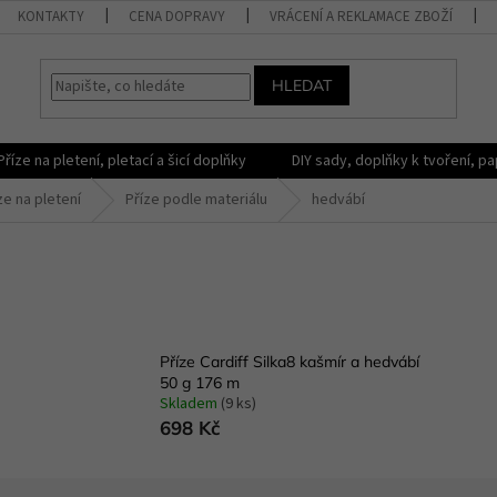
KONTAKTY
CENA DOPRAVY
VRÁCENÍ A REKLAMACE ZBOŽÍ
HLEDAT
Příze na pletení, pletací a šicí doplňky
DIY sady, doplňky k tvoření, pap
ze na pletení
Příze podle materiálu
hedvábí
Příze Cardiff Silka8 kašmír a hedvábí
50 g 176 m
Skladem
(9 ks)
698 Kč