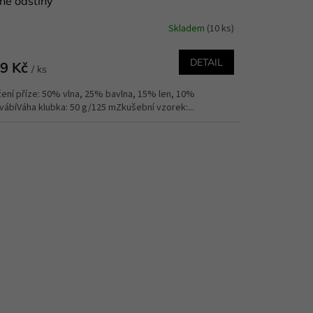
né odstíny
Skladem
(10 ks)
DETAIL
9 Kč
/ ks
žení příze: 50% vlna, 25% bavlna, 15% len, 10%
vábíVáha klubka: 50 g/125 mZkušební vzorek:...