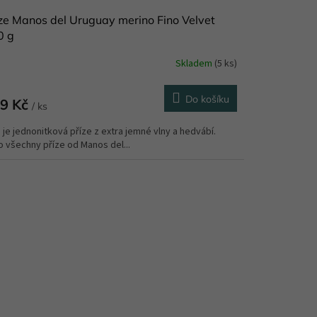
ze Manos del Uruguay merino Fino Velvet
0 g
Skladem
(5 ks)
Do košíku
9 Kč
/ ks
 je jednonitková příze z extra jemné vlny a hedvábí.
o všechny příze od Manos del...