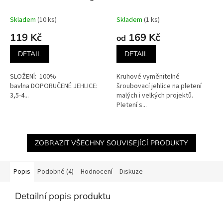
Skladem
(10 ks)
Skladem
(1 ks)
119 Kč
169 Kč
od
DETAIL
DETAIL
SLOŽENÍ: 100%
Kruhové vyměnitelné
bavlna DOPORUČENÉ JEHLICE:
šroubovací jehlice na pletení
3,5-4...
malých i velkých projektů.
Pletení s...
ZOBRAZIT VŠECHNY SOUVISEJÍCÍ PRODUKTY
Popis
Podobné (4)
Hodnocení
Diskuze
Detailní popis produktu