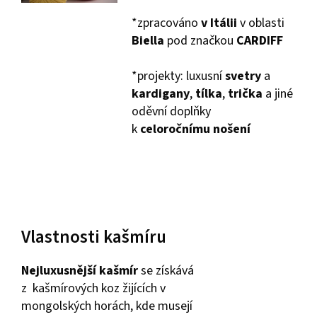
*zpracováno
v Itálii
v oblasti
Biella
pod značkou
CARDIFF
*projekty: luxusní
svetry
a
kardigany
,
tílka
,
trička
a jiné
oděvní doplňky
k
celoročnímu nošení
Vlastnosti kašmíru
Nejluxusnější kašmír
se získává
z kašmírových koz žijících v
mongolských horách, kde musejí