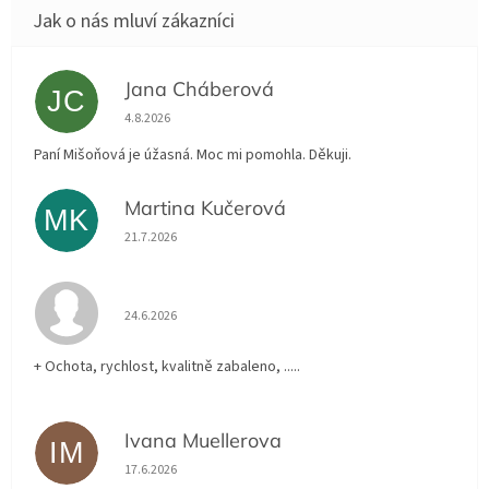
Jana Cháberová
JC
Hodnocení obchodu je 5 z 5 hvězdiček.
4.8.2026
Paní Mišoňová je úžasná. Moc mi pomohla. Děkuji.
Martina Kučerová
MK
Hodnocení obchodu je 5 z 5 hvězdiček.
21.7.2026
Hodnocení obchodu je 5 z 5 hvězdiček.
24.6.2026
+ Ochota, rychlost, kvalitně zabaleno, .....
Ivana Muellerova
IM
Hodnocení obchodu je 5 z 5 hvězdiček.
17.6.2026