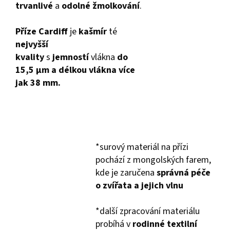
trvanlivé
a
odolné žmolkování
.
Příze
Cardiff
je
kašmír
té
nejvyšší
kvality
s
jemností
vlákna
do
15,5 µm a délkou vlákna více
jak 38 mm.
*surový materiál na přízi
pochází z mongolských farem,
kde je zaručena
správná péče
o zvířata a jejich vlnu
*další zpracování materiálu
probíhá v
rodinné textilní