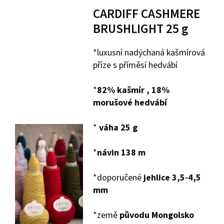
CARDIFF CASHMERE
BRUSHLIGHT 25 g
*luxusní nadýchaná kašmírová
příze s příměsí hedvábí
*
82
% kašmír , 18%
morušové hedvábí
*
váha 25 g
*
návin 138 m
*doporučené
jehlice 3,5-4,5
mm
*země
původu Mongolsko