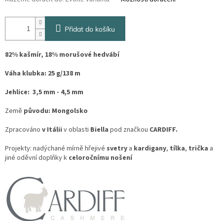
Přidat do košíku
82% kašmír, 18% morušové hedvábí
Váha klubka: 25 g/138 m
Jehlice: 3,5 mm - 4,5 mm
Země
původu: Mongolsko
Zpracováno
v Itálii
v oblasti
Biella
pod značkou
CARDIFF.
Projekty: nadýchané mírně hřejivé
svetry
a
kardigany
,
tílka
,
trička
a
jiné oděvní doplňky k
celoročnímu nošení