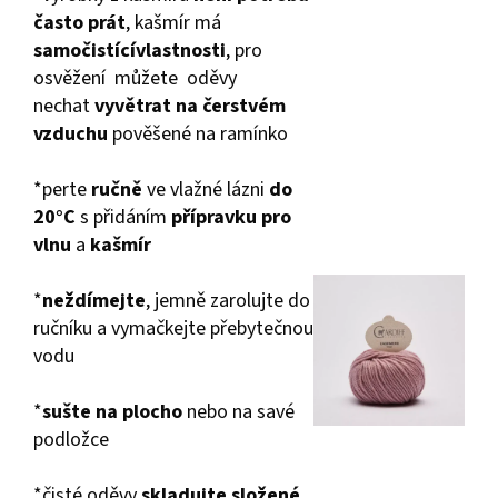
často prát
, kašmír má
samočistící
vlastnosti
, pro
osvěžení můžete oděvy
nechat
vyvětrat na čerstvém
vzduchu
pověšené na ramínko
*perte
ručně
ve vlažné lázni
do
20°C
s přidáním
přípravku pro
vlnu
a
kašmír
*
neždímejte
, jemně zarolujte do
ručníku a vymačkejte přebytečnou
vodu
*
sušte na plocho
nebo na savé
podložce
*čisté oděvy
skladujte složené