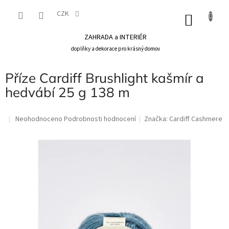
Přejít
na
CZK
NÁKU
obsah
KOŠÍK
ZAHRADA a INTERIÉR
doplňky a dekorace pro krásný domov
Příze Cardiff Brushlight kašmír a
hedvábí 25 g 138 m
Průměrné
Neohodnoceno
Podrobnosti hodnocení
Značka:
Cardiff Cashmere
hodnocení
produktu
je
0,0
z
5
hvězdiček.