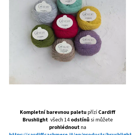
Kompletní barevnou paletu
přízí
Cardiff
Brushlight
všech 14
odstínů
si můžete
prohlédnout
na
https://cardiffcashmere.it/en/products/brushlight