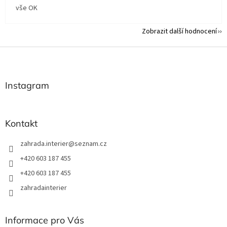
vše OK
Zobrazit další hodnocení
Z
á
p
a
Instagram
t
í
Kontakt
zahrada.interier
@
seznam.cz
+420 603 187 455
+420 603 187 455
zahradainterier
Informace pro Vás