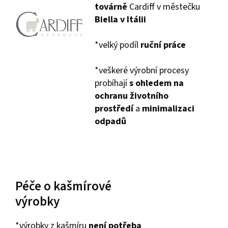
továrně
Cardiff v městečku
Biella v Itálii
*velký podíl
ruční práce
*veškeré výrobní procesy
probíhají
s ohledem na
ochranu životního
prostředí
a
minimalizaci
odpadů
Péče o kašmírové
výrobky
*výrobky z kašmíru
není potřeba