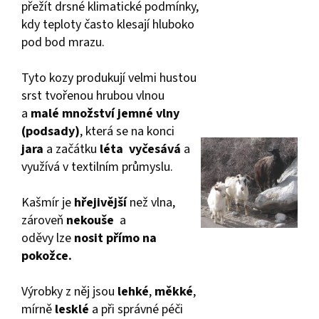
přežít drsné klimatické podmínky,
kdy teploty často klesají hluboko
pod bod mrazu.
Tyto kozy produkují velmi hustou
srst tvořenou hrubou vlnou
a
malé množství jemné vlny
(podsady)
, která se na konci
jara
a začátku
léta vyčesává
a
využívá v textilním průmyslu.
Kašmír je
hřejivější
než vlna,
zároveň
nekouše
a
oděvy
lze
nosit přímo na
pokožce.
Výrobky z něj jsou
lehké
,
měkké
,
mírně
lesklé
a při správné péči