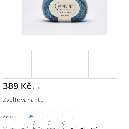
389 Kč
/ ks
Měrná
Zvolte variantu
cena:
Varianta
Můžeme doručit do:
Zvolte variantu
Možnosti doručení