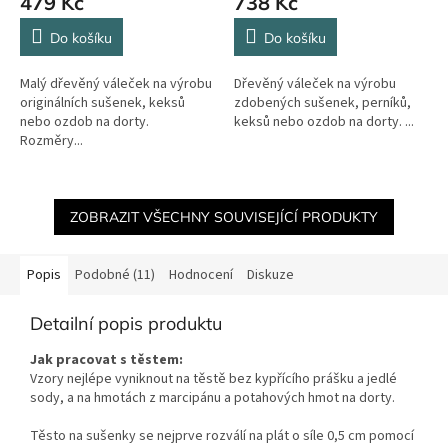
479 Kč
738 Kč
Do košíku
Do košíku
Malý dřevěný váleček na výrobu
Dřevěný váleček na výrobu
originálních sušenek, keksů
zdobených sušenek, perníků,
nebo ozdob na dorty.
keksů nebo ozdob na dorty. ...
Rozměry...
ZOBRAZIT VŠECHNY SOUVISEJÍCÍ PRODUKTY
Popis
Podobné (11)
Hodnocení
Diskuze
Detailní popis produktu
Jak pracovat s těstem:
Vzory nejlépe vyniknout na těstě bez kypřícího prášku a jedlé
sody, a na hmotách z marcipánu a potahových hmot na dorty.
Těsto na sušenky se nejprve rozválí na plát o síle 0,5 cm pomocí