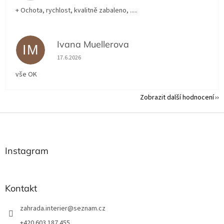
+ Ochota, rychlost, kvalitně zabaleno, .....
Ivana Muellerova
IM
Hodnocení obchodu je 5 z 5 hvězdiček.
17.6.2026
vše OK
Zobrazit další hodnocení
Z
á
p
a
Instagram
t
í
Kontakt
zahrada.interier
@
seznam.cz
+420 603 187 455