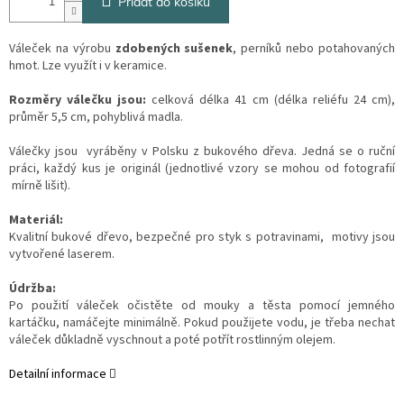
Přidat do košíku
Váleček na výrobu
zdobených sušenek
, perníků nebo potahovaných
hmot. Lze využít i v keramice.
Rozměry válečku jsou:
celková délka 41 cm (délka reliéfu 24 cm),
průměr 5,5 cm, pohyblivá madla.
Válečky jsou vyráběny v Polsku z bukového dřeva. Jedná se o ruční
práci, každý kus je originál (jednotlivé vzory se mohou od fotografií
mírně lišit).
Materiál:
Kvalitní bukové dřevo, bezpečné pro styk s potravinami, motivy jsou
vytvořené laserem.
Údržba:
Po použití váleček očistěte od mouky a těsta pomocí jemného
kartáčku, namáčejte minimálně. Pokud použijete vodu, je třeba nechat
váleček důkladně vyschnout a poté potřít rostlinným olejem.
Detailní informace