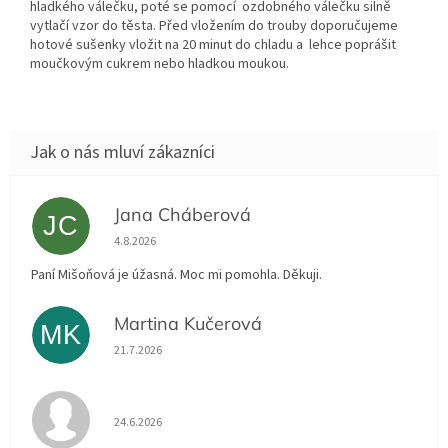
hladkého válečku, poté se pomocí ozdobného válečku silně
vytlačí vzor do těsta. Před vložením do trouby doporučujeme
hotové sušenky vložit na 20 minut do chladu a lehce poprášit
moučkovým cukrem nebo hladkou moukou.
Jana Cháberová
JC
Hodnocení obchodu je 5 z 5 hvězdiček.
4.8.2026
Paní Mišoňová je úžasná. Moc mi pomohla. Děkuji.
Martina Kučerová
MK
Hodnocení obchodu je 5 z 5 hvězdiček.
21.7.2026
Hodnocení obchodu je 5 z 5 hvězdiček.
24.6.2026