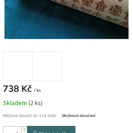
738 Kč
/ ks
Měrná
Skladem
(2 ks)
cena:
Můžeme doručit do:
12.8.2026
Možnosti doručení