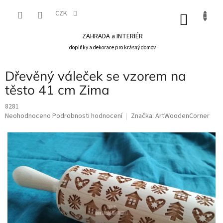
Přejít
na
CZK
NÁKU
obsah
KOŠÍK
ZAHRADA a INTERIÉR
doplňky a dekorace pro krásný domov
Dřevěný váleček se vzorem na
těsto 41 cm Zima
8281
Průměrné
Neohodnoceno
Podrobnosti hodnocení
Značka:
ArtWoodenCorner
hodnocení
produktu
je
0,0
z
5
hvězdiček.