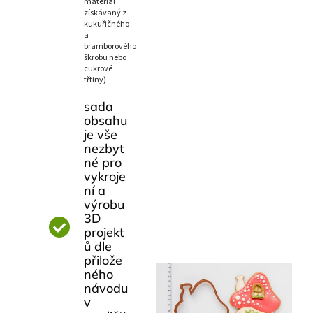
materiál
získávaný z
kukuřičného
a
bramborového
škrobu nebo
cukrové
třtiny)
sada
obsahu
je vše
nezbyt
né pro
vykroje
ní a
výrobu
3D
projekt
ů dle
přilože
ného
návodu
v