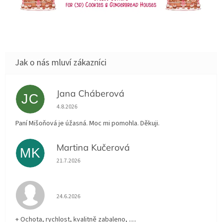
Jana Cháberová
JC
Hodnocení obchodu je 5 z 5 hvězdiček.
4.8.2026
Paní Mišoňová je úžasná. Moc mi pomohla. Děkuji.
Martina Kučerová
MK
Hodnocení obchodu je 5 z 5 hvězdiček.
21.7.2026
Hodnocení obchodu je 5 z 5 hvězdiček.
24.6.2026
+ Ochota, rychlost, kvalitně zabaleno, .....