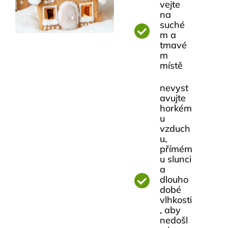
vejte
na
suché
m a
tmavé
m
místě
nevyst
avujte
horkém
u
vzduch
u,
přímém
u slunci
a
dlouho
dobé
vlhkosti
, aby
nedošl