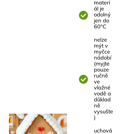
materi
ál je
odolný
jen do
60°C
nelze
mýt v
myčce
nádobí
(myjte
pouze
ručně
ve
vlažné
vodě a
důklad
ně
vysušte
)
uchová