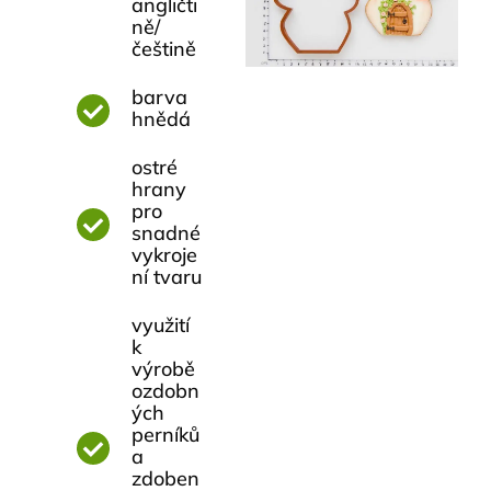
angličti
ně/
češtině
barva
hnědá
ostré
hrany
pro
snadné
vykroje
ní tvaru
využití
k
výrobě
ozdobn
ých
perníků
a
zdoben