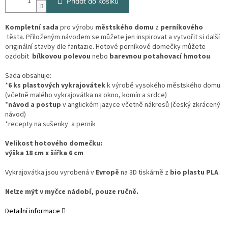
Přidat do košíku
Kompletní sada
pro výrobu
městského domu
z
perníkového
těsta. Přiloženým návodem se můžete jen inspirovat a vytvořit si další
originální stavby dle fantazie. Hotové perníkové domečky můžete
ozdobit
bílkovou polevou
nebo
barevnou potahovací hmotou
.
Sada obsahuje:
*
6 ks plastových vykrajovátek
k výrobě vysokého městského domu
(včetně malého vykrajovátka na okno, komín a srdce)
*
návod a postup
v anglickém jazyce včetně nákresů (český zkrácený
návod)
*recepty na sušenky a perník
Velikost hotového domečku:
výška 18 cm x šířka 6 cm
Vykrajovátka jsou vyrobená v
Evropě
na 3D tiskárně z
bio plastu PLA
.
Nelze mýt v myčce nádobí, pouze ručně.
Detailní informace