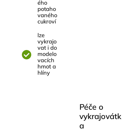
ého
potaho
vaného
cukroví
lze
vykrajo
vat i do
modelo
vacích
hmot a
hlíny
Péče o
vykrajovátk
a