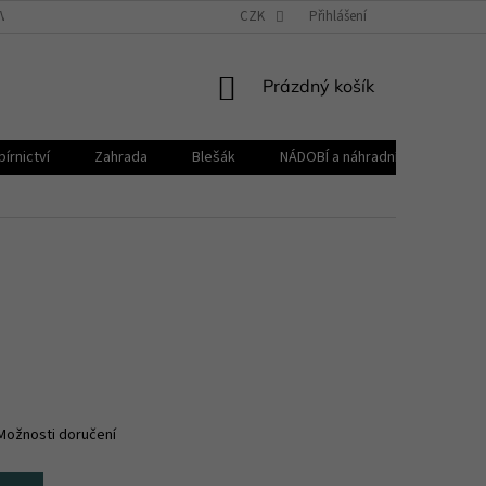
VŠEOBECNÉ OBCHODNÍ PODMÍNKY
CZK
REKLAMAČNÍ ŘÁD
Přihlášení
ZPRACOVÁNÍ 
NÁKUPNÍ
Prázdný košík
KOŠÍK
írnictví
Zahrada
Blešák
NÁDOBÍ a náhradní díly KELOmat
Možnosti doručení