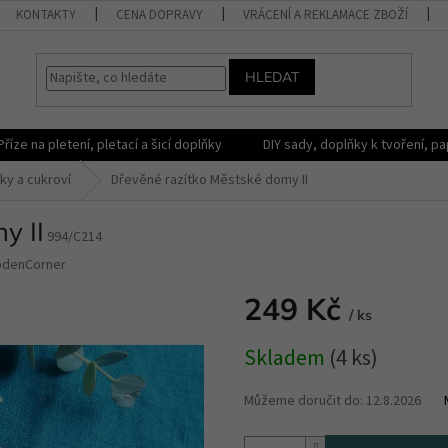
KONTAKTY
CENA DOPRAVY
VRÁCENÍ A REKLAMACE ZBOŽÍ
HLEDAT
Příze na pletení, pletací a šicí doplňky
DIY sady, doplňky k tvoření, pap
ky a cukroví
Dřevěné razítko Městské domy II
y II
994/C214
odenCorner
249 Kč
/ ks
Měrná
Skladem
(4 ks)
cena:
Můžeme doručit do:
12.8.2026