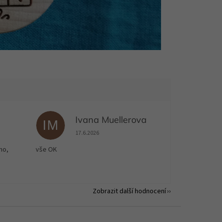
Ivana Muellerova
IM
 5 z 5 hvězdiček.
Hodnocení obchodu je 5 z 5 hvězdiček.
17.6.2026
no,
vše OK
Zobrazit další hodnocení