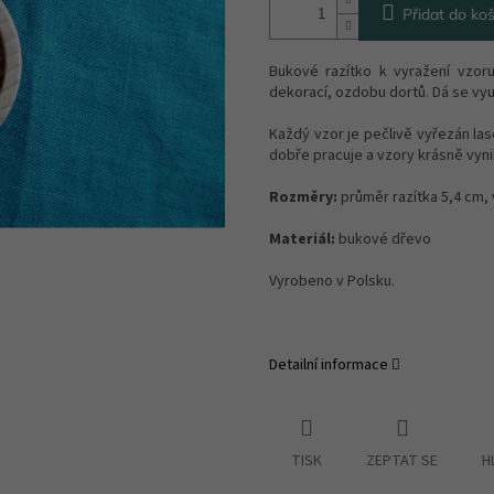
Přidat do koš
Bukové razítko k vyražení vzor
dekorací, ozdobu dortů. Dá se vyu
Každý vzor je pečlivě vyřezán la
dobře pracuje a vzory krásně vyn
Rozměry:
průměr razítka 5,4 cm,
Materiál:
bukové dřevo
Vyrobeno v Polsku.
Detailní informace
TISK
ZEPTAT SE
H