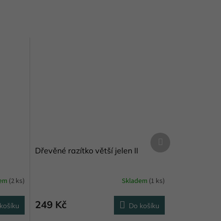
Další
produkt
Dřevěné razítko větší jelen II
dem
(2 ks)
Skladem
(1 ks)
249 Kč
košíku
Do košíku