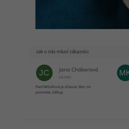
Jana Cháberová
JC
M
Hodnocení obchodu je 5 z 5 hvězdiček.
4.8.2026
Paní Mišoňová je úžasná. Moc mi
pomohla. Děkuji.
Z
á