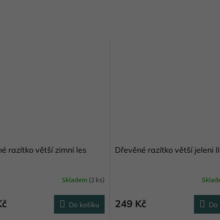
é razítko větší zimní les
Dřevěné razítko větší jeleni II
Skladem
(2 ks)
Skla
Kč
249 Kč
Do košíku
Do 