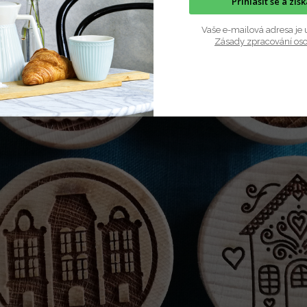
Přihlásit se a zís
Vaše e-mailová adresa je 
Zásady zpracování os