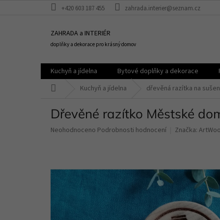
Přejít
+420 603 187 455
zahrada.interier@seznam.cz
na
obsah
ZAHRADA a INTERIÉR
doplňky a dekorace pro krásný domov
Kuchyň a jídelna
Bytové doplňky a dekorace
Domů
Kuchyň a jídelna
dřevěná razítka na sušen
Dřevěné razítko Městské dom
Průměrné
Neohodnoceno
Podrobnosti hodnocení
Značka:
ArtWo
hodnocení
produktu
je
0,0
z
5
hvězdiček.