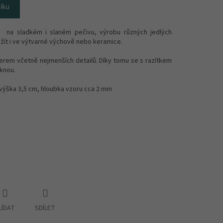
íku
u na sladkém i slaném pečivu, výrobu různých jedlých
žít i ve výtvarné výchově nebo keramice.
serem včetně nejmenších detailů. Díky tomu se s razítkem
iknou.
 výška 3,5 cm, hloubka vzoru cca 2 mm
LÍDAT
SDÍLET