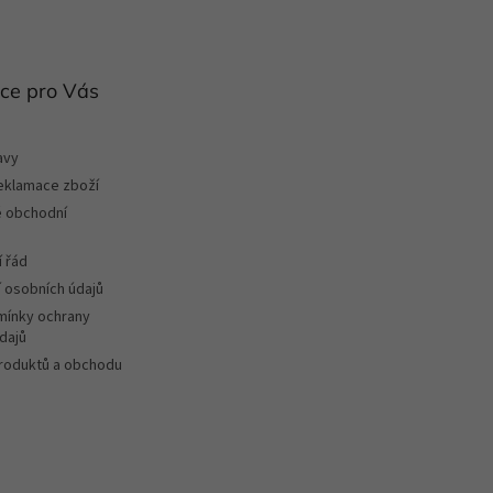
ce pro Vás
avy
reklamace zboží
 obchodní
 řád
 osobních údajů
ínky ochrany
dajů
roduktů a obchodu