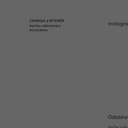
p
a
t
ZAHRADA a INTERIÉR
Instagr
í
doplňky a dekorace pro
krásný domov
Odebíra
Vložte svůj