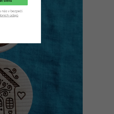
kat slevu
u nás v bezpečí.
obních údajů