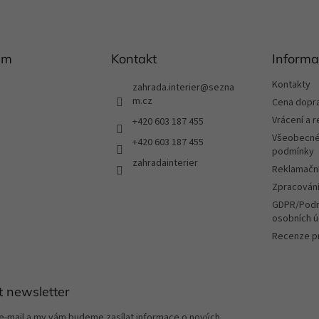
am
Kontakt
Informa
Kontakty
zahrada.interier
@
sezna
m.cz
Cena dopr
Vrácení a 
+420 603 187 455
Všeobecné
+420 603 187 455
podmínky
zahradainterier
Reklamační
Zpracování
GDPR/Podm
osobních ú
Recenze p
t newsletter
 e-mail a my vám budeme zasílat informace o nových